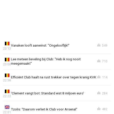
Vanaken looft aanwinst: "Ongelooflijk!"
549
23:13
Lee meteen lieveling bij Club: "Heb ik nog nooit
710
meegemaakt"
23:00
Efficiënt Club haalt na rust trekker over tegen kranig KVK
114
22:38
'Clement vangt bot: Standard eist 8 miljoen euro'
284
22:22
Tzolis: "Daarom verliet ik Club voor Arsenal"
482
22:01