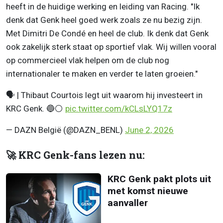
heeft in de huidige werking en leiding van Racing. "Ik
denk dat Genk heel goed werk zoals ze nu bezig zijn.
Met Dimitri De Condé en heel de club. Ik denk dat Genk
ook zakelijk sterk staat op sportief vlak. Wij willen vooral
op commercieel vlak helpen om de club nog
internationaler te maken en verder te laten groeien."
🗣️ | Thibaut Courtois legt uit waarom hij investeert in
KRC Genk. 🔵⚪️
pic.twitter.com/kCLsLYQ17z
— DAZN België (@DAZN_BENL)
June 2, 2026
🚀 KRC Genk-fans lezen nu:
KRC Genk pakt plots uit
met komst nieuwe
aanvaller