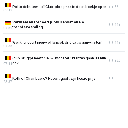
Potts debuteert bij Club: ploegmaats doen boekje open
56
08:12
Vermeeren forceert plots sensationele
113
transferwending
07:50
'Genk lanceert nieuw offensief: dríé extra aanwinsten'
118
07:35
Club Brugge heeft nieuw 'monster': kranten gaan uit hun
320
dak
07:11
Koffi of Chambaere? Hubert geeft zijn keuze prijs
55
23:37