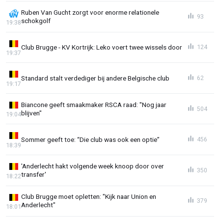
Ruben Van Gucht zorgt voor enorme relationele
93
schokgolf
19:38
Club Brugge - KV Kortrijk: Leko voert twee wissels door
124
19:37
Standard stalt verdediger bij andere Belgische club
62
19:17
Biancone geeft smaakmaker RSCA raad: "Nog jaar
504
blijven"
19:04
Sommer geeft toe: “Die club was ook een optie”
456
18:39
'Anderlecht hakt volgende week knoop door over
350
transfer'
18:22
Club Brugge moet opletten: "Kijk naar Union en
379
Anderlecht"
18:01