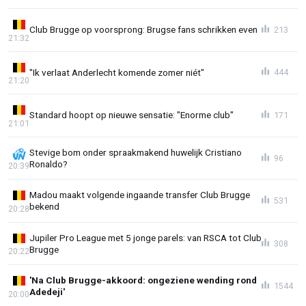
Club Brugge op voorsprong: Brugse fans schrikken even
213
21:32
"Ik verlaat Anderlecht komende zomer niét"
444
21:20
Standard hoopt op nieuwe sensatie: "Enorme club"
171
21:01
Stevige bom onder spraakmakend huwelijk Cristiano
96
Ronaldo?
20:39
Madou maakt volgende ingaande transfer Club Brugge
531
bekend
20:28
Jupiler Pro League met 5 jonge parels: van RSCA tot Club
308
Brugge
20:22
'Na Club Brugge-akkoord: ongeziene wending rond
1544
Adedeji'
20:00