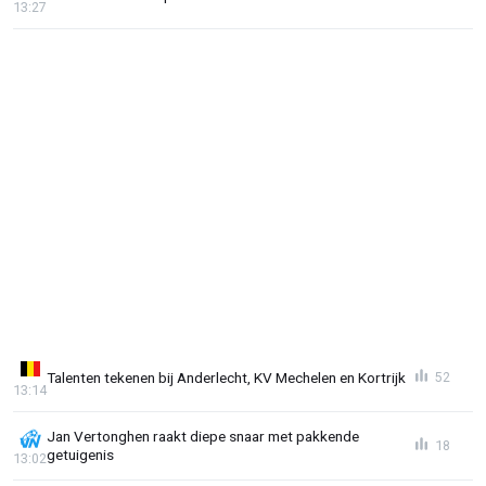
13:27
Talenten tekenen bij Anderlecht, KV Mechelen en Kortrijk
52
13:14
Jan Vertonghen raakt diepe snaar met pakkende
18
getuigenis
13:02