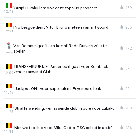
'Strijd Lukaku los: ook deze topclub probeert'
169
12:48
Pro League dient Vitor Bruno meteen van antwoord
205
12:31
Van Bommel geeft aan hoe hij Rode Duivels wil laten
172
spelen
12:23
TRANSFERUURTJE: 'Anderlecht gaat voor Romback,
261
zesde aanwinst Club'
12:00
‘Jackpot OHL voor supertalent: Feyenoord lonkt’
62
11:46
‘Straffe wending: verrassende club in pole voor Lukaku’
239
11:25
‘Nieuwe topclub voor Mika Godts: PSG schiet in actie’
136
11:11