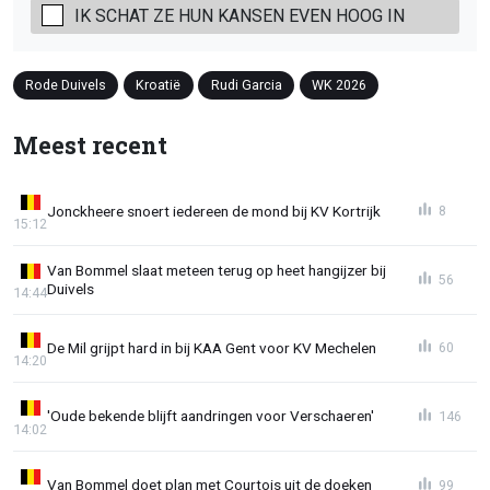
IK SCHAT ZE HUN KANSEN EVEN HOOG IN
Rode Duivels
Kroatië
Rudi Garcia
WK 2026
Meest recent
Jonckheere snoert iedereen de mond bij KV Kortrijk
8
15:12
Van Bommel slaat meteen terug op heet hangijzer bij
56
Duivels
14:44
De Mil grijpt hard in bij KAA Gent voor KV Mechelen
60
14:20
'Oude bekende blijft aandringen voor Verschaeren'
146
14:02
Van Bommel doet plan met Courtois uit de doeken
99