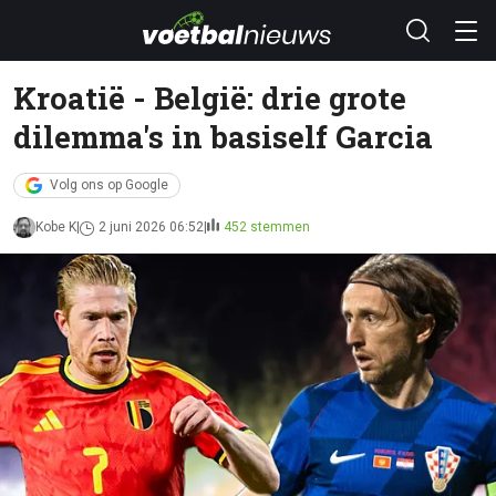
Kroatië - België: drie grote
dilemma's in basiself Garcia
Volg ons op Google
Kobe K
2 juni 2026 06:52
452 stemmen