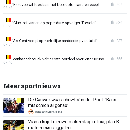
'Essevee wil toeslaan met beproefd transferrecept'
204
08:48
'Club zet zinnen op peperdure opvolger Tresoldi'
536
08:29
'AA Gent veegt opmerkelijke aanbieding van tafel'
237
07:54
Vanhaezebrouck velt eerste oordeel over Vitor Bruno
655
07:40
Meer sportnieuws
De Cauwer waarschuwt Van der Poel: "Kans
misschien al gehad"
Visma krijgt nieuwe mokerslag in Tour, plan B
meteen aan diggelen