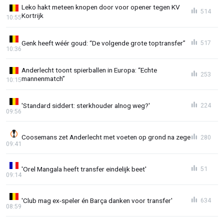
Leko hakt meteen knopen door voor opener tegen KV
514
Kortrijk
10:55
Genk heeft wéér goud: “De volgende grote toptransfer”
517
10:36
Anderlecht toont spierballen in Europa: “Echte
253
mannenmatch”
10:15
'Standard siddert: sterkhouder alnog weg?'
224
09:56
Coosemans zet Anderlecht met voeten op grond na zege
280
09:41
'Orel Mangala heeft transfer eindelijk beet'
51
09:14
'Club mag ex-speler én Barça danken voor transfer'
634
08:59