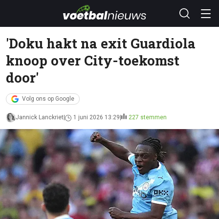
'Doku hakt na exit Guardiola
knoop over City-toekomst
door'
Volg ons op Google
Jannick Lanckriet
1 juni 2026 13:29
227 stemmen