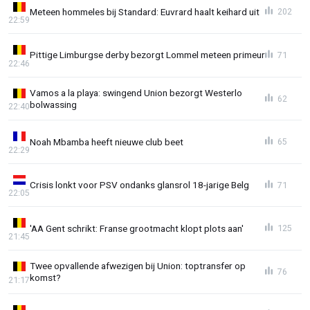
Meteen hommeles bij Standard: Euvrard haalt keihard uit
202
22:59
Pittige Limburgse derby bezorgt Lommel meteen primeur
71
22:46
Vamos a la playa: swingend Union bezorgt Westerlo
62
bolwassing
22:40
Noah Mbamba heeft nieuwe club beet
65
22:29
Crisis lonkt voor PSV ondanks glansrol 18-jarige Belg
71
22:05
'AA Gent schrikt: Franse grootmacht klopt plots aan'
125
21:45
Twee opvallende afwezigen bij Union: toptransfer op
76
komst?
21:17