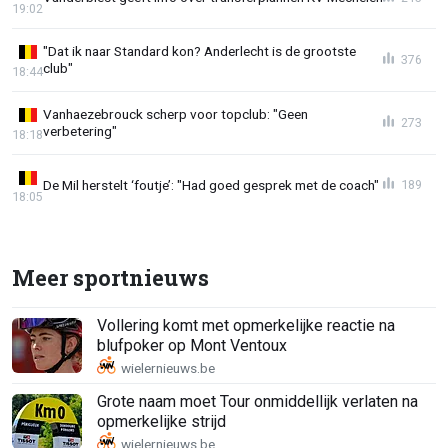
19:02
"Dat ik naar Standard kon? Anderlecht is de grootste
376
club"
18:44
Vanhaezebrouck scherp voor topclub: "Geen
273
verbetering"
18:18
De Mil herstelt ‘foutje’: "Had goed gesprek met de coach"
189
18:05
Meer sportnieuws
Vollering komt met opmerkelijke reactie na
blufpoker op Mont Ventoux
Grote naam moet Tour onmiddellijk verlaten na
opmerkelijke strijd