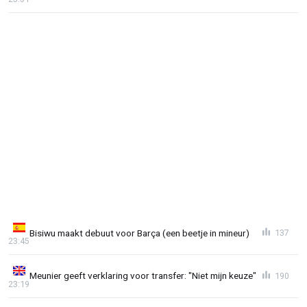
Bisiwu maakt debuut voor Barça (een beetje in mineur)
137
23:45
Meunier geeft verklaring voor transfer: "Niet mijn keuze"
190
23:19