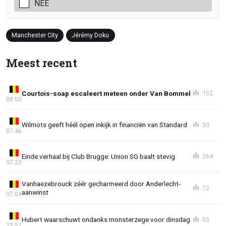
NEE
Manchester City
Jérémy Doku
Meest recent
Courtois-soap escaleert meteen onder Van Bommel
152
08:00
Wilmots geeft héél open inkijk in financiën van Standard
30
07:46
Einde verhaal bij Club Brugge: Union SG baalt stevig
264
07:23
Vanhaezebrouck zéér gecharmeerd door Anderlecht-
72
aanwinst
07:04
Hubert waarschuwt ondanks monsterzege voor dinsdag
53
23:51