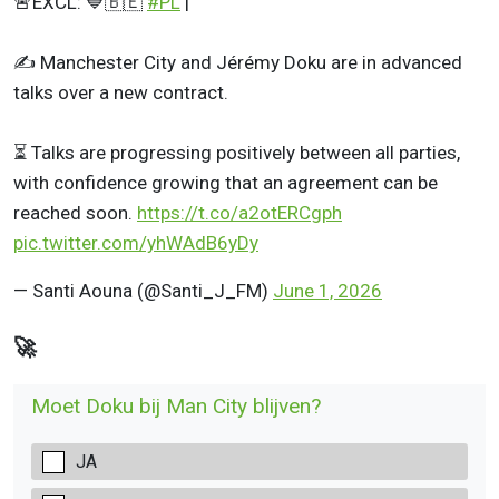
🚨EXCL: 💙🇧🇪
#PL
|
✍️ Manchester City and Jérémy Doku are in advanced
talks over a new contract.
⏳️ Talks are progressing positively between all parties,
with confidence growing that an agreement can be
reached soon.
https://t.co/a2otERCgph
pic.twitter.com/yhWAdB6yDy
— Santi Aouna (@Santi_J_FM)
June 1, 2026
🚀
Moet Doku bij Man City blijven?
JA