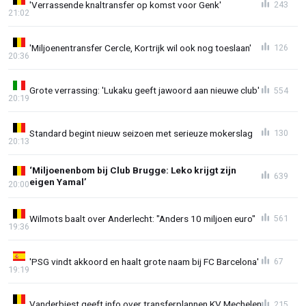
'Verrassende knaltransfer op komst voor Genk'
243
21:02
'Miljoenentransfer Cercle, Kortrijk wil ook nog toeslaan'
126
20:36
Grote verrassing: 'Lukaku geeft jawoord aan nieuwe club'
554
20:19
Standard begint nieuw seizoen met serieuze mokerslag
130
20:13
‘Miljoenenbom bij Club Brugge: Leko krijgt zijn
639
eigen Yamal’
20:00
Wilmots baalt over Anderlecht: "Anders 10 miljoen euro"
561
19:36
'PSG vindt akkoord en haalt grote naam bij FC Barcelona'
67
19:19
Vanderbiest geeft info over transferplannen KV Mechelen
215