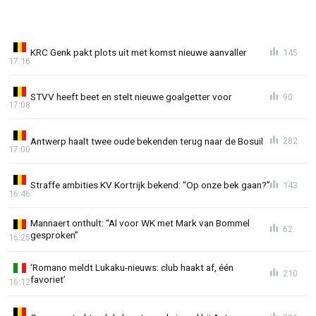
KRC Genk pakt plots uit met komst nieuwe aanvaller
145
17:16
STVV heeft beet en stelt nieuwe goalgetter voor
90
17:08
Antwerp haalt twee oude bekenden terug naar de Bosuil
282
17:00
Straffe ambities KV Kortrijk bekend: “Op onze bek gaan?”
143
16:46
Mannaert onthult: “Al voor WK met Mark van Bommel
62
gesproken”
16:25
‘Romano meldt Lukaku-nieuws: club haakt af, één
210
favoriet’
16:12