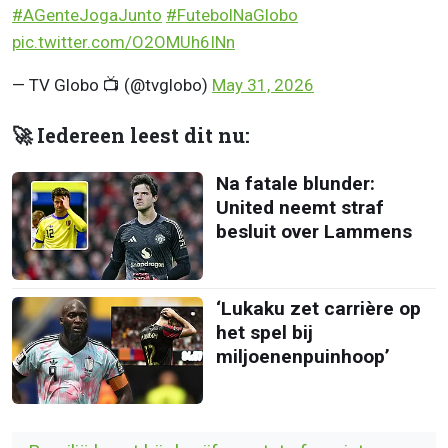
#AGenteJogaJunto
#FutebolNaGlobo
pic.twitter.com/O2OMUh6INn
— TV Globo 📺 (@tvglobo)
May 31, 2026
🚀 Iedereen leest dit nu:
Na fatale blunder:
United neemt straf
besluit over Lammens
‘Lukaku zet carrière op
het spel bij
miljoenenpuinhoop’