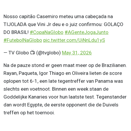
Nosso capitão Casemiro meteu uma cabeçada na
TIJOLADA que Vini Jr deu e o juiz confirmou: GOLAÇO
DO BRASIL!
#CopaNaGlobo
#AGenteJogaJunto
#FutebolNaGlobo
pic.twitter.com/UiNnLdu1yS
— TV Globo 📺 (@tvglobo)
May 31, 2026
Na de pauze stond er geen maat meer op de Brazilianen.
Rayan, Paqueta, Igor Thiago en Oliveira lieten de score
oplopen tot 6-1, een late tegentreffer van Panama was
slechts een voetnoot. Binnen een week staan de
Goddelijke Kanaries voor hun laatste test. Tegenstander
dan wordt Egypte, de eerste opponent die de Duivels
treffen op het toernooi.