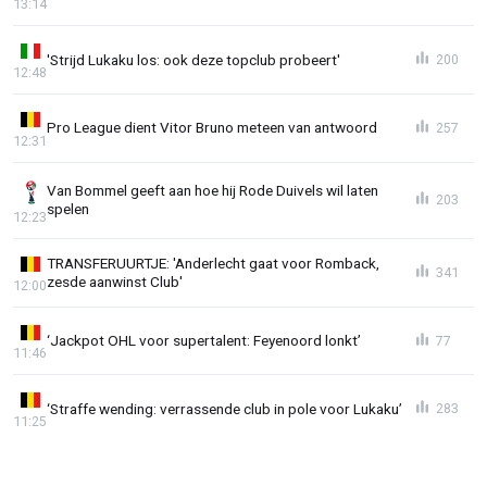
13:14
'Strijd Lukaku los: ook deze topclub probeert'
200
12:48
Pro League dient Vitor Bruno meteen van antwoord
257
12:31
Van Bommel geeft aan hoe hij Rode Duivels wil laten
203
spelen
12:23
TRANSFERUURTJE: 'Anderlecht gaat voor Romback,
341
zesde aanwinst Club'
12:00
‘Jackpot OHL voor supertalent: Feyenoord lonkt’
77
11:46
‘Straffe wending: verrassende club in pole voor Lukaku’
283
11:25