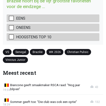
Brazilië hoort bij de vijf grootste favorieten
voor de eindzege ...
EENS
ONEENS
HOOGSTENS TOP 10
VS
Senegal
Brazilië
WK 2026
Christian Pulisic
Vinicius Junior
Meest recent
Biancone geeft smaakmaker RSCA raad: "Nog jaar
43
blijven"
19:04
Sommer geeft toe: “Die club was ook een optie”
132
18:39