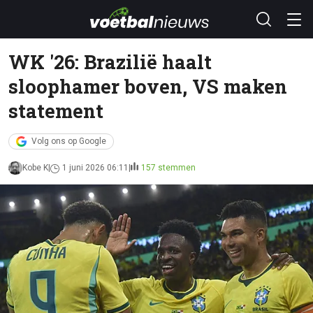
WK '26: Brazilië haalt
sloophamer boven, VS maken
statement
Volg ons op Google
Kobe K
1 juni 2026 06:11
157 stemmen