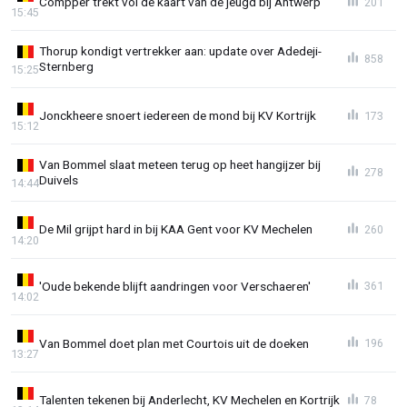
Compper trekt vol de kaart van de jeugd bij Antwerp
201
15:45
Thorup kondigt vertrekker aan: update over Adedeji-
858
Sternberg
15:25
Jonckheere snoert iedereen de mond bij KV Kortrijk
173
15:12
Van Bommel slaat meteen terug op heet hangijzer bij
278
Duivels
14:44
De Mil grijpt hard in bij KAA Gent voor KV Mechelen
260
14:20
'Oude bekende blijft aandringen voor Verschaeren'
361
14:02
Van Bommel doet plan met Courtois uit de doeken
196
13:27
Talenten tekenen bij Anderlecht, KV Mechelen en Kortrijk
78