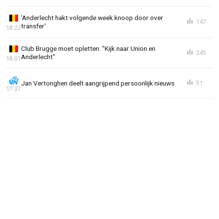
'Anderlecht hakt volgende week knoop door over
147
transfer'
18:22
Club Brugge moet opletten: "Kijk naar Union en
245
Anderlecht"
18:01
Jan Vertonghen deelt aangrijpend persoonlijk nieuws
51
17:37