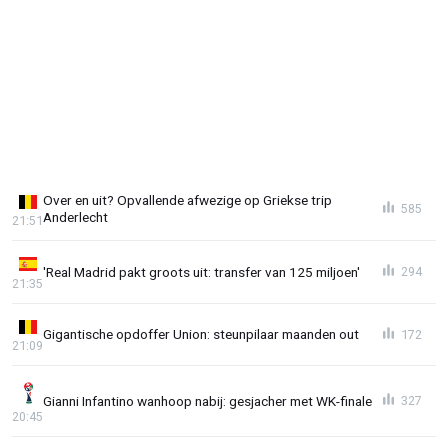
Over en uit? Opvallende afwezige op Griekse trip
585
Anderlecht
21:51
'Real Madrid pakt groots uit: transfer van 125 miljoen'
294
21:35
Gigantische opdoffer Union: steunpilaar maanden out
172
21:09
Gianni Infantino wanhoop nabij: gesjacher met WK-finale
327
20:45