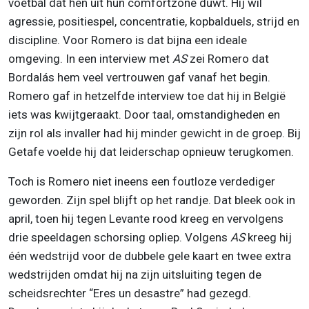
voetbal dat hen uit hun comfortzone duwt. Hij wil
agressie, positiespel, concentratie, kopbalduels, strijd en
discipline. Voor Romero is dat bijna een ideale
omgeving. In een interview met
AS
zei Romero dat
Bordalás hem veel vertrouwen gaf vanaf het begin.
Romero gaf in hetzelfde interview toe dat hij in België
iets was kwijtgeraakt. Door taal, omstandigheden en
zijn rol als invaller had hij minder gewicht in de groep. Bij
Getafe voelde hij dat leiderschap opnieuw terugkomen.
Toch is Romero niet ineens een foutloze verdediger
geworden. Zijn spel blijft op het randje. Dat bleek ook in
april, toen hij tegen Levante rood kreeg en vervolgens
drie speeldagen schorsing opliep. Volgens
AS
kreeg hij
één wedstrijd voor de dubbele gele kaart en twee extra
wedstrijden omdat hij na zijn uitsluiting tegen de
scheidsrechter “Eres un desastre” had gezegd.