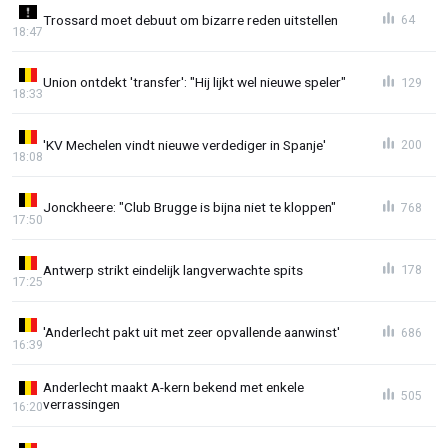
Trossard moet debuut om bizarre reden uitstellen
64
18:47
Union ontdekt 'transfer': "Hij lijkt wel nieuwe speler"
129
18:33
'KV Mechelen vindt nieuwe verdediger in Spanje'
200
18:08
Jonckheere: "Club Brugge is bijna niet te kloppen"
768
17:50
Antwerp strikt eindelijk langverwachte spits
178
17:25
'Anderlecht pakt uit met zeer opvallende aanwinst'
686
16:39
Anderlecht maakt A-kern bekend met enkele
505
verrassingen
16:20