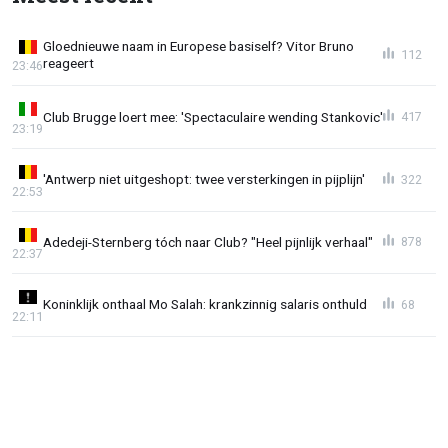
Gloednieuwe naam in Europese basiself? Vitor Bruno
112
reageert
23:46
Club Brugge loert mee: 'Spectaculaire wending Stankovic'
417
23:19
'Antwerp niet uitgeshopt: twee versterkingen in pijplijn'
322
22:53
Adedeji-Sternberg tóch naar Club? "Heel pijnlijk verhaal"
878
22:37
Koninklijk onthaal Mo Salah: krankzinnig salaris onthuld
68
22:11