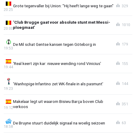
Grote tegenvaller bij Union: "Hij heeft lange weg te gaan"
329
20:25
‘Club Brugge gaat voor absolute stunt met Messi-
1010
ploegmaat’
20:00
De Mil schat Gentse kansen tegen Göteborg in
179
19:53
'Real keert zijn kar: nieuwe wending rond Vinicius'
155
19:44
'Wanhopige Infantino zet WK-finale in als pasmunt'
144
19:23
Makelaar legt uit waarom Bisiwu Barça boven Club
351
verkoos
19:12
De Bruyne stuurt duidelijk signaal na woelig seizoen
63
18:58