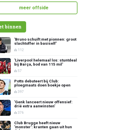
meer offside
et binnen
'Bruno schuift met pionnen: groot
slachtoffer in basiself'
112
'Liverpool helemaal los: stuntdeal
bij Barça, bod van 115 mil'
57
Potts debuteert bij Club:
ploegmaats doen boekje open
397
'Genk lanceert nieuw offensief:
dríé extra aanwinsten'
376
Club Brugge heeft nieuw
'monster': kranten gaan uit hun