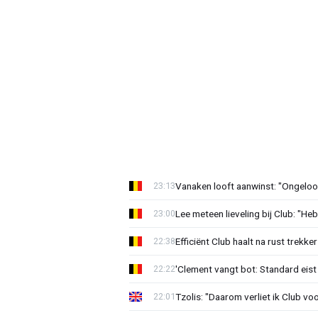
Vanaken looft aanwinst: "Ongeloofl
23:13
Lee meteen lieveling bij Club: "H
23:00
Efficiënt Club haalt na rust trekk
22:38
'Clement vangt bot: Standard eist 
22:22
Tzolis: "Daarom verliet ik Club vo
22:01