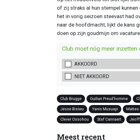
of zij straks al hun stempel kunnen
het in vorig seizoen steevast had ov
naar de hoofdmacht, lijkt de kans 
doen op zijn goudmijn om vacatures 
Club moet nóg meer inzetten 
AKKOORD
NIET AKKOORD
Club Brugge
Guilian Preud'homme
C
Jesse Bisiwu
Yanis Musuayi
Matteo 
Clever Ossohou
Staf Cannaert
Jeoff
Meest recent