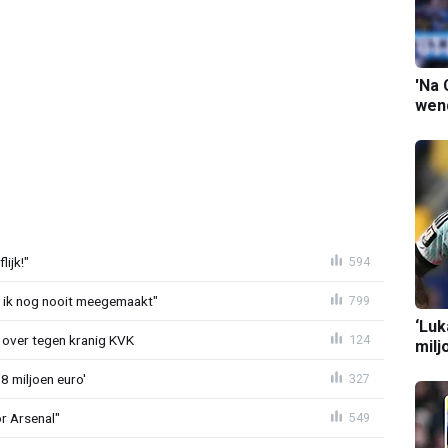
'Na 
wend
ijk!"
594
eb ik nog nooit meegemaakt"
799
‘Luk
er over tegen kranig KVK
124
milj
8 miljoen euro'
327
or Arsenal"
549