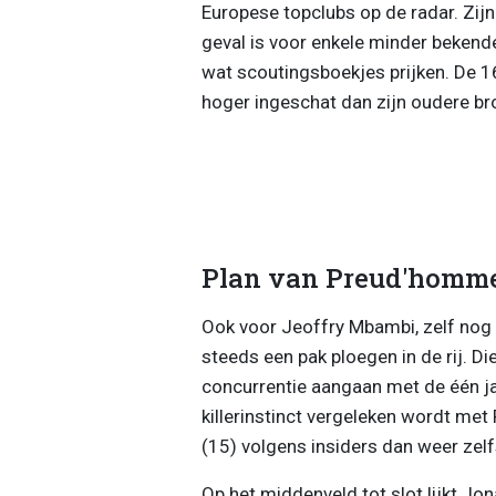
Europese topclubs op de radar. Zij
geval is voor enkele minder bekend
wat scoutingsboekjes prijken. De 16-
hoger ingeschat dan zijn oudere br
Plan van Preud'homm
Ook voor Jeoffry Mbambi, zelf nog 
steeds een pak ploegen in de rij. Di
concurrentie aangaan met de één ja
killerinstinct vergeleken wordt me
(15) volgens insiders dan weer zelf
Op het middenveld tot slot lijkt Jo