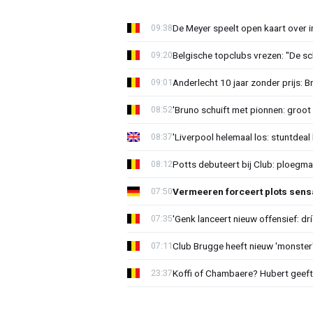
De Meyer speelt open kaart over i
09:38
Belgische topclubs vrezen: "De sch
09:20
Anderlecht 10 jaar zonder prijs: 
09:01
'Bruno schuift met pionnen: groot s
08:52
'Liverpool helemaal los: stuntdeal 
08:37
Potts debuteert bij Club: ploegm
08:12
Vermeeren forceert plots sens
07:50
'Genk lanceert nieuw offensief: dr
07:35
Club Brugge heeft nieuw 'monster'
07:11
Koffi of Chambaere? Hubert geeft 
23:37