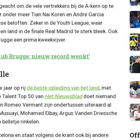
geacht om de vele vertrekkers bij de A-kern op te
r onder meer Tian Nai Koren en Andre Garcia
gse beloften. Zeker in de Youth League, waar
n land in de finale Real Madrid te sterk bleek. Ook
rugge een prima kweekvijver.
 Club Brugge: nieuw record wenkt'
lle
 jaar op rij
de beste opleiding van het land
, met
e Talent Top 50 van
Het Nieuwsblad
doet niemand
 en Romeo Vermant zijn ondertussen uiteraard al
 Musuayi, Mohamed Elbay, Argus Vanden Driessche
elletje rinkelen.
Off
celona en staat volgens de krant ook bij andere