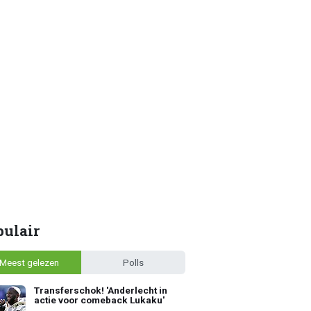
pulair
Meest gelezen
Polls
Transferschok! 'Anderlecht in
actie voor comeback Lukaku'