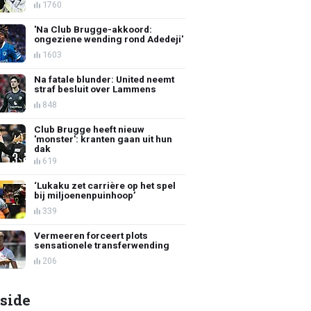
1760
'Na Club Brugge-akkoord:
ongeziene wending rond Adedeji'
1603
Na fatale blunder: United neemt
straf besluit over Lammens
848
Club Brugge heeft nieuw
'monster': kranten gaan uit hun
dak
619
‘Lukaku zet carrière op het spel
bij miljoenenpuinhoop’
339
Vermeeren forceert plots
sensationele transferwending
206
side