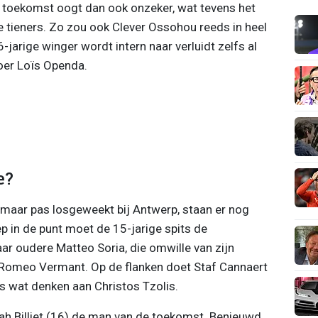
n toekomst oogt dan ook onzeker, wat tevens het
e tieners. Zo zou ook Clever Ossohou reeds in heel
jarige winger wordt intern naar verluidt zelfs al
oer Loïs Openda.
e?
maar pas losgeweekt bij Antwerp, staan er nog
ep in de punt moet de 15-jarige spits de
ar oudere Matteo Soria, die omwille van zijn
t Romeo Vermant. Op de flanken doet Staf Cannaert
s wat denken aan Christos Tzolis.
nah Billiet (16) de man van de toekomst. Benieuwd