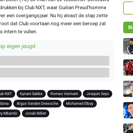
 drukken bij Club NXT, waar Guilian Preud'homme
er een overgangsjaar. Nu hij alvast de stap zette
groot dat Club voortaan nog meer een beroep zal
N
intern te vullen.
op eigen jeugd
lub NXT
Kyriani Sabbe
Romeo Vermant
Joaquin Seys
Soria
Argus Vanden Driessche
Mohamed Elbay
ry Mbambi
Jonah Billiet