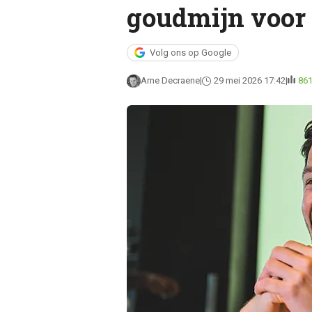
goudmijn voor
Volg ons op Google
Arne Decraene
29 mei 2026 17:42
86