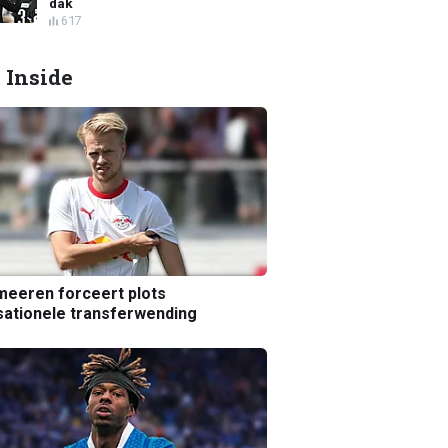
dak
617
 Inside
eeren forceert plots
ationele transferwending