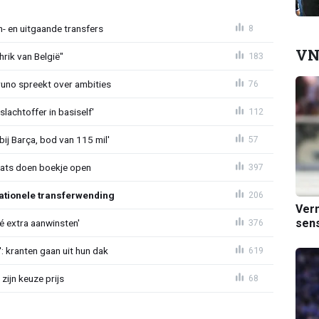
n- en uitgaande transfers
8
VN
rik van België"
183
Bruno spreekt over ambities
76
lachtoffer in basiself'
112
bij Barça, bod van 115 mil'
57
aats doen boekje open
397
ationele transferwending
206
Verm
sens
íé extra aanwinsten'
376
: kranten gaan uit hun dak
619
zijn keuze prijs
68