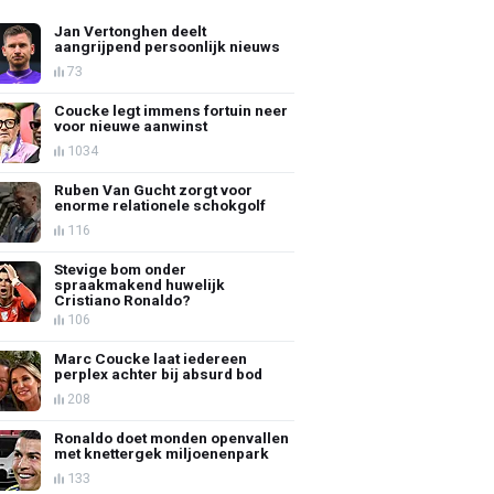
Jan Vertonghen deelt
aangrijpend persoonlijk nieuws
73
Coucke legt immens fortuin neer
voor nieuwe aanwinst
1034
Ruben Van Gucht zorgt voor
enorme relationele schokgolf
116
Stevige bom onder
spraakmakend huwelijk
Cristiano Ronaldo?
106
Marc Coucke laat iedereen
perplex achter bij absurd bod
208
Ronaldo doet monden openvallen
met knettergek miljoenenpark
133