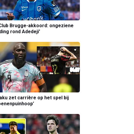
Club Brugge-akkoord: ongeziene
ing rond Adedeji'
aku zet carrière op het spel bij
oenenpuinhoop’