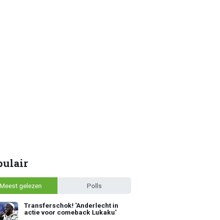
pulair
Meest gelezen
Polls
Transferschok! 'Anderlecht in
actie voor comeback Lukaku'