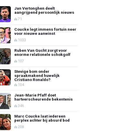
Jan Vertonghen deelt
aangrijpend persoonlijk nieuws
71
Coucke legt immens fortuin neer
voor nieuwe aanwinst
1033
Ruben Van Gucht zorgt voor
enorme relationele schokgolf
107
Stevige bom onder
spraakmakend huwelijk
Cristiano Ronaldo?
104
Jean-Marie Pfaff doet
hartverscheurende bekentenis
346
Marc Coucke laat iedereen
perplex achter bij absurd bod
208