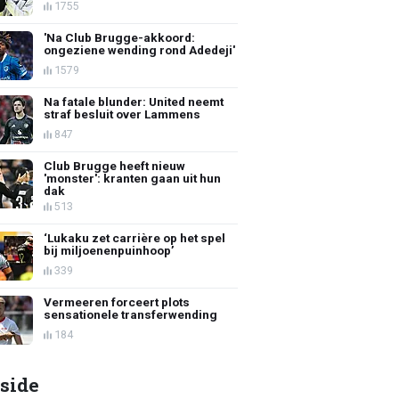
1755
'Na Club Brugge-akkoord:
ongeziene wending rond Adedeji'
1579
Na fatale blunder: United neemt
straf besluit over Lammens
847
Club Brugge heeft nieuw
'monster': kranten gaan uit hun
dak
513
‘Lukaku zet carrière op het spel
bij miljoenenpuinhoop’
339
Vermeeren forceert plots
sensationele transferwending
184
side