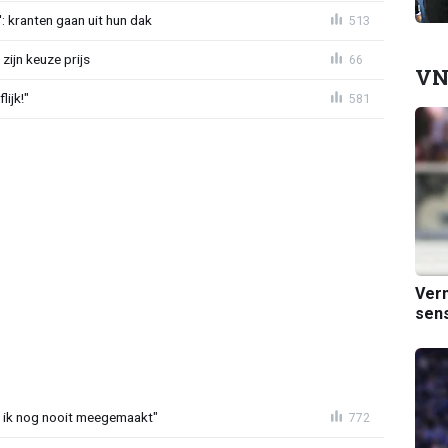
: kranten gaan uit hun dak
513
zijn keuze prijs
66
VN
ijk!"
581
Verm
sens
eb ik nog nooit meegemaakt"
772