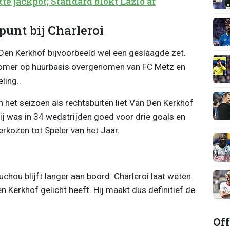
te jackpot; Standard blokt Lazio af
unt bij Charleroi
Den Kerkhof bijvoorbeeld wel een geslaagde zet.
 zomer op huurbasis overgenomen van FC Metz en
eling.
n het seizoen als rechtsbuiten liet Van Den Kerkhof
Hij was in 34 wedstrijden goed voor drie goals en
erkozen tot Speler van het Jaar.
uchou blijft langer aan boord. Charleroi laat weten
 Kerkhof gelicht heeft. Hij maakt dus definitief de
Off