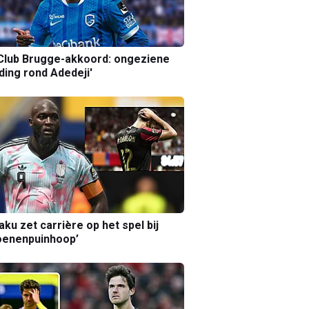
Club Brugge-akkoord: ongeziene
ing rond Adedeji'
aku zet carrière op het spel bij
oenenpuinhoop’