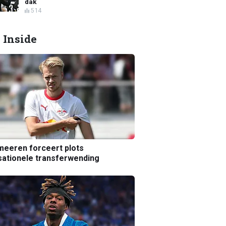
dak
514
 Inside
eeren forceert plots
ationele transferwending