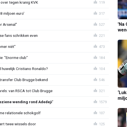
er over tegen kranig KVK
119
8 miljoen euro'
317
'Na 
or Arsenal"
527
wend
se fans schrikken even
221
mer niét"
473
e: "Enorme club"
184
huwelijk Cristiano Ronaldo?
104
ransfer Club Brugge bekend
546
arels: van RSCA tot Club Brugge
321
‘Luk
milj
ziene wending rond Adedeji'
1579
e relationele schokgolf
107
oert twee wissels door
125