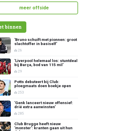
meer offside
et binnen
'Bruno schuift met pionnen: groot
slachtoffer in basiself'
26
'Liverpool helemaal los: stuntdeal
bij Barça, bod van 115 mil'
29
Potts debuteert bij Club:
ploegmaats doen boekje open
253
'Genk lanceert nieuw offensief:
dríé extra aanwinsten'
285
Club Brugge heeft nieuw
'monster': kranten gaan uit hun