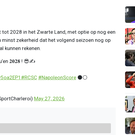
t tot 2028 in het Zwarte Land, met optie op nog een
ijn minst zekerheid dat het volgend seizoen nog op
zal kunnen rekenen.
n 𝟐𝟎𝟐𝟖 ! 😎✍️
sv5oa2EP1
#RCSC
#NapoleonScore
⚫️⚪️
SportCharleroi)
May 27, 2026