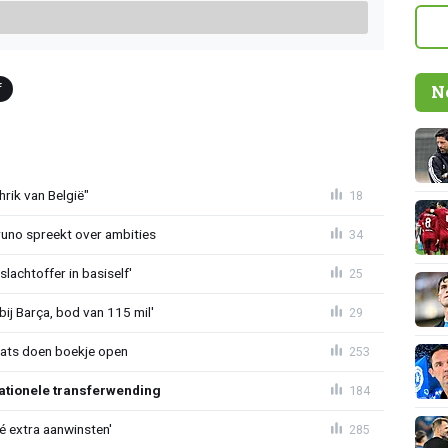
f
N
rik van België"
18
Bruno spreekt over ambities
34
lachtoffer in basiself'
25
bij Barça, bod van 115 mil'
29
aats doen boekje open
253
ationele transferwending
184
íé extra aanwinsten'
285