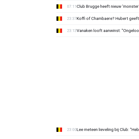
Club Brugge heeft nieuw 'monster'
07:11
Koffi of Chambaere? Hubert geeft 
23:37
Vanaken looft aanwinst: "Ongeloofl
23:13
Lee meteen lieveling bij Club: "H
23:00