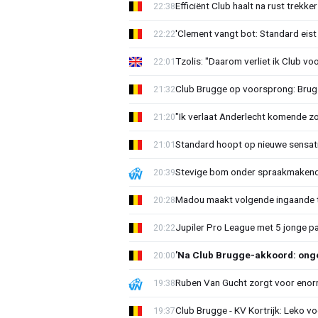
Efficiënt Club haalt na rust trekk
22:38
'Clement vangt bot: Standard eist 
22:22
Tzolis: "Daarom verliet ik Club vo
22:01
Club Brugge op voorsprong: Brug
21:32
"Ik verlaat Anderlecht komende zo
21:20
Standard hoopt op nieuwe sensati
21:01
Stevige bom onder spraakmakend 
20:39
Madou maakt volgende ingaande t
20:28
Jupiler Pro League met 5 jonge p
20:22
'Na Club Brugge-akkoord: onge
20:00
Ruben Van Gucht zorgt voor enorm
19:38
Club Brugge - KV Kortrijk: Leko v
19:37