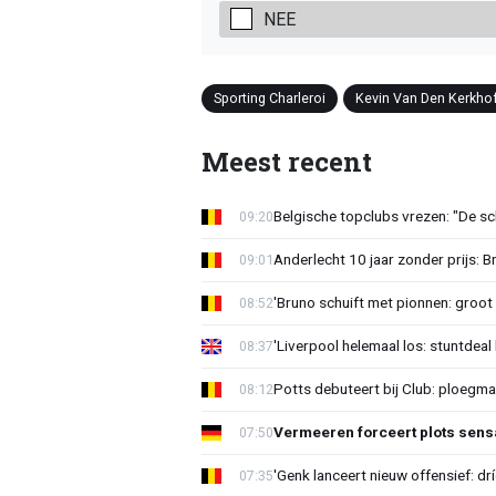
NEE
Sporting Charleroi
Kevin Van Den Kerkho
Meest recent
Belgische topclubs vrezen: "De sch
09:20
Anderlecht 10 jaar zonder prijs: 
09:01
'Bruno schuift met pionnen: groot s
08:52
'Liverpool helemaal los: stuntdeal 
08:37
Potts debuteert bij Club: ploegm
08:12
Vermeeren forceert plots sens
07:50
'Genk lanceert nieuw offensief: dr
07:35