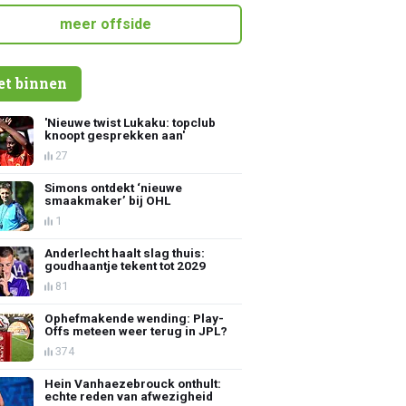
meer offside
et binnen
'Nieuwe twist Lukaku: topclub
knoopt gesprekken aan'
27
Simons ontdekt ‘nieuwe
smaakmaker’ bij OHL
1
Anderlecht haalt slag thuis:
goudhaantje tekent tot 2029
81
Ophefmakende wending: Play-
Offs meteen weer terug in JPL?
374
Hein Vanhaezebrouck onthult:
echte reden van afwezigheid