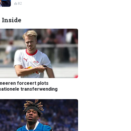
82
 Inside
eeren forceert plots
ationele transferwending