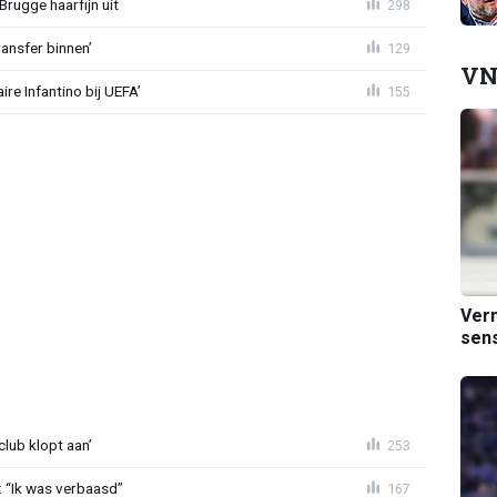
Brugge haarfijn uit
298
ansfer binnen’
129
VN
re Infantino bij UEFA’
155
Verm
sens
lub klopt aan’
253
: “Ik was verbaasd”
167