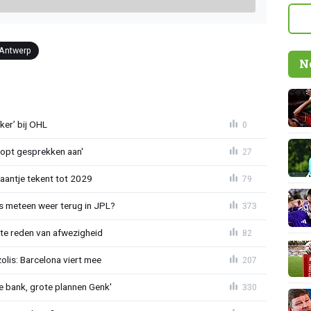
 Antwerp
N
er’ bij OHL
0
oopt gesprekken aan'
27
haantje tekent tot 2029
79
 meteen weer terug in JPL?
373
te reden van afwezigheid
82
lis: Barcelona viert mee
207
 bank, grote plannen Genk'
330