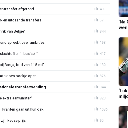
nentransfer afgerond
401
n- en uitgaande transfers
57
'Na 
wend
rik van België"
844
Bruno spreekt over ambities
193
lachtoffer in basiself'
417
bij Barça, bod van 115 mil'
130
aats doen boekje open
876
ationele transferwending
344
‘Luk
milj
íé extra aanwinsten'
823
: kranten gaan uit hun dak
1036
zijn keuze prijs
95