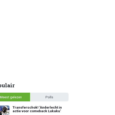
pulair
Meest gelezen
Polls
Transferschok! 'Anderlecht in
actie voor comeback Lukaku'