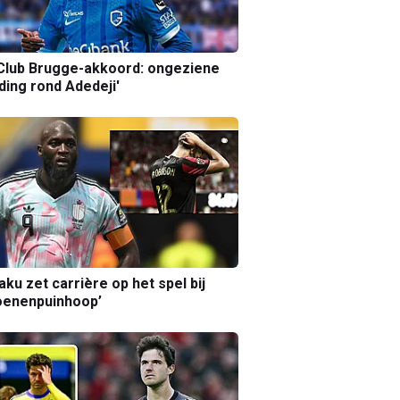
Club Brugge-akkoord: ongeziene
ing rond Adedeji'
aku zet carrière op het spel bij
oenenpuinhoop’