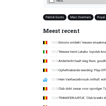
NEE
Patrick Goots
Marc Overmars
Royal
Meest recent
Simons ontdekt ‘nieuwe smaakmak
14:04
'Nieuwe twist Lukaku: topclub kn
13:52
Anderlecht haalt slag thuis: goud
13:36
Ophefmakende wending: Play-Offs
13:09
Hein Vanhaezebrouck onthult: ech
12:45
Club dokt zwaar voor opvolger Tzo
12:25
TRANSFERUURTJE: 'Club breekt de
12:00