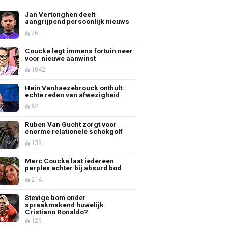
Jan Vertonghen deelt
aangrijpend persoonlijk nieuws
76
Coucke legt immens fortuin neer
voor nieuwe aanwinst
1042
Hein Vanhaezebrouck onthult:
echte reden van afwezigheid
82
Ruben Van Gucht zorgt voor
enorme relationele schokgolf
138
Marc Coucke laat iedereen
perplex achter bij absurd bod
214
Stevige bom onder
spraakmakend huwelijk
Cristiano Ronaldo?
126