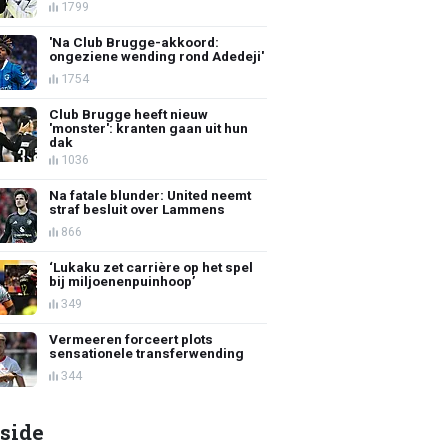
1799
'Na Club Brugge-akkoord:
ongeziene wending rond Adedeji'
1754
Club Brugge heeft nieuw
'monster': kranten gaan uit hun
dak
1036
Na fatale blunder: United neemt
straf besluit over Lammens
866
‘Lukaku zet carrière op het spel
bij miljoenenpuinhoop’
349
Vermeeren forceert plots
sensationele transferwending
344
side