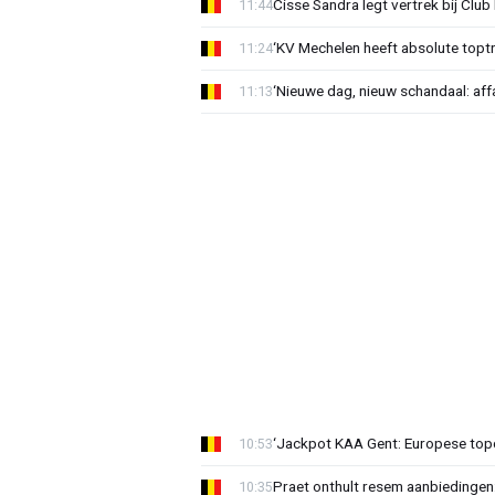
Cisse Sandra legt vertrek bij Club 
11:44
‘KV Mechelen heeft absolute toptr
11:24
‘Nieuwe dag, nieuw schandaal: affai
11:13
‘Jackpot KAA Gent: Europese topc
10:53
Praet onthult resem aanbiedingen
10:35