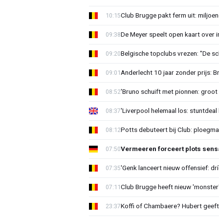
Club Brugge pakt ferm uit: miljoe
10:15
De Meyer speelt open kaart over i
09:38
Belgische topclubs vrezen: "De sch
09:20
Anderlecht 10 jaar zonder prijs: 
09:01
'Bruno schuift met pionnen: groot s
08:52
'Liverpool helemaal los: stuntdeal 
08:37
Potts debuteert bij Club: ploegm
08:12
Vermeeren forceert plots sens
07:50
'Genk lanceert nieuw offensief: dr
07:35
Club Brugge heeft nieuw 'monster'
07:11
Koffi of Chambaere? Hubert geeft 
23:37