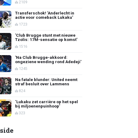
2109
Transferschok! 'Anderlecht in
actie voor comeback Lukaku'
1723
'Club Brugge stunt met nieuwe
Tzolis: 17M-sensatie op komst'
1516
'Na Club Brugge-akkoord:
ongeziene wending rond Adedeji'
1245
Na fatale blunder: United neemt
straf besluit over Lammens
824
‘Lukaku zet carrière op het spel
bij miljoenenpuinhoop’
323
side