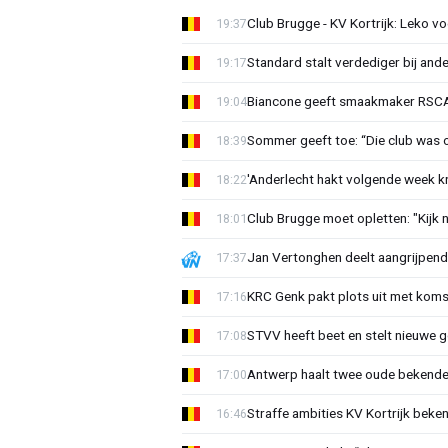
Club Brugge - KV Kortrijk: Leko v
19:37
Standard stalt verdediger bij ande
19:17
Biancone geeft smaakmaker RSCA r
19:04
Sommer geeft toe: “Die club was 
18:39
'Anderlecht hakt volgende week k
18:22
Club Brugge moet opletten: "Kijk 
18:01
Jan Vertonghen deelt aangrijpend
17:37
KRC Genk pakt plots uit met koms
17:16
STVV heeft beet en stelt nieuwe g
17:08
Antwerp haalt twee oude bekenden
17:00
Straffe ambities KV Kortrijk beke
16:46