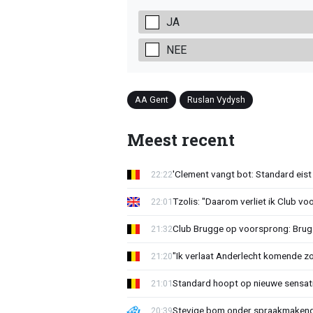
JA
NEE
AA Gent
Ruslan Vydysh
Meest recent
'Clement vangt bot: Standard eist 
22:22
Tzolis: "Daarom verliet ik Club vo
22:01
Club Brugge op voorsprong: Brug
21:32
"Ik verlaat Anderlecht komende zo
21:20
Standard hoopt op nieuwe sensati
21:01
Stevige bom onder spraakmakend 
20:39