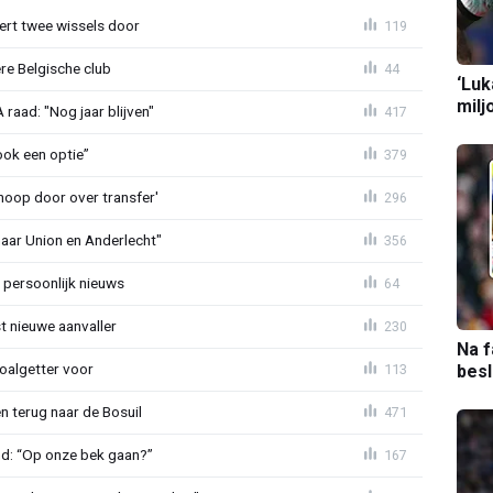
oert twee wissels door
119
re Belgische club
44
‘Luk
milj
aad: "Nog jaar blijven"
417
ook een optie”
379
noop door over transfer'
296
naar Union en Anderlecht"
356
 persoonlijk nieuws
64
t nieuwe aanvaller
230
Na f
oalgetter voor
113
bes
 terug naar de Bosuil
471
nd: “Op onze bek gaan?”
167