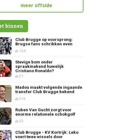
meer offside
et binnen
Club Brugge op voorsprong:
Brugse fans schrikken even
124
Stevige bom onder
spraakmakend huwelijk
Cristiano Ronaldo?
51
Madou maakt volgende ingaande
transfer Club Brugge bekend
316
Ruben Van Gucht zorgt voor
enorme relationele schokgolf
55
Club Brugge - KV Kortrijk: Leko
voert twee wissels door