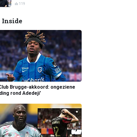
119
 Inside
Club Brugge-akkoord: ongeziene
ing rond Adedeji'