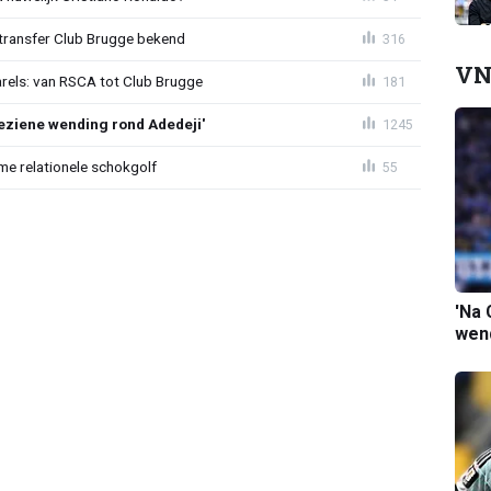
ransfer Club Brugge bekend
316
VN
arels: van RSCA tot Club Brugge
181
ziene wending rond Adedeji'
1245
e relationele schokgolf
55
'Na 
wend