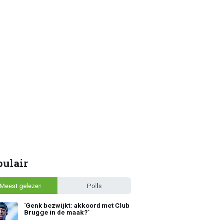
pulair
Meest gelezen
Polls
'Genk bezwijkt: akkoord met Club
Brugge in de maak?'