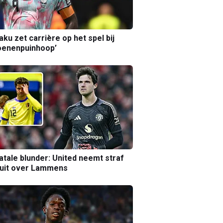
aku zet carrière op het spel bij
oenenpuinhoop’
atale blunder: United neemt straf
luit over Lammens