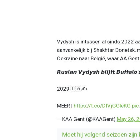
Vydysh is intussen al sinds 2022 aan
aanvankelijk bij Shakhtar Donetsk, m
Oekraïne naar België, waar AA Gent
𝙍𝙪𝙨𝙡𝙖𝙣 𝙑𝙮𝙙𝙮𝙨𝙝 𝙗𝙡𝙞𝙟𝙛𝙩 𝘽𝙪𝙛𝙛𝙖𝙡𝙤
2029 🇺🇦✍️
MEER |
https://t.co/DIVjGGleKG
pic
— KAA Gent (@KAAGent)
May 26, 
Moet hij volgend seizoen zijn 