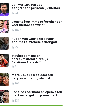
Jan Vertonghen deelt
aangrijpend persoonlijk nieuws
64
Coucke legt immens fortuin neer
voor nieuwe aanwinst
1027
Ruben Van Gucht zorgt voor
enorme relationele schokgolf
55
Stevige bom onder
spraakmakend huwelijk
Cristiano Ronaldo?
51
Marc Coucke laat iedereen
perplex achter bij absurd bod
201
Ronaldo doet monden openvallen
met knettergek miljoenenpark
131