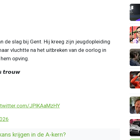
 de slag bij Gent. Hij kreeg zijn jeugdopleiding
aar vluchtte na het uitbreken van de oorlog in
 hem opving.
'𝙨 𝙩𝙧𝙤𝙪𝙬
.twitter.com/JPlKAaMzHY
2026
kans krijgen in de A-kern?