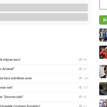
N
8 miljoen euro'
69
or Arsenal"
61
se fans schrikken even
124
mer niét"
217
e: "Enorme club"
65
huwelijk Cristiano Ronaldo?
51