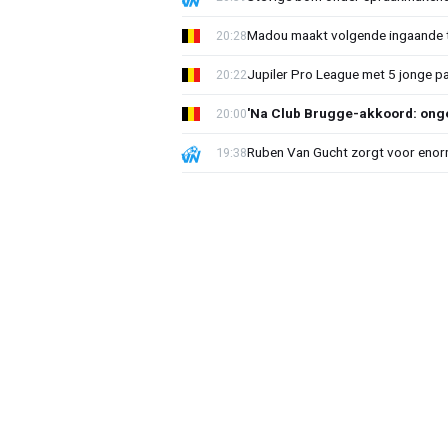
Madou maakt volgende ingaande t
20:28
Jupiler Pro League met 5 jonge p
20:22
'Na Club Brugge-akkoord: onge
20:00
Ruben Van Gucht zorgt voor enorm
19:38