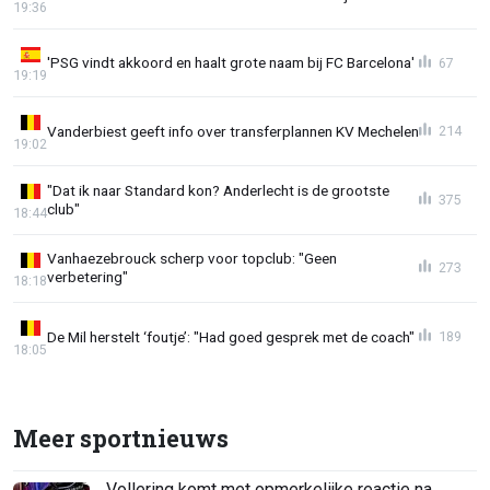
19:36
'PSG vindt akkoord en haalt grote naam bij FC Barcelona'
67
19:19
Vanderbiest geeft info over transferplannen KV Mechelen
214
19:02
"Dat ik naar Standard kon? Anderlecht is de grootste
375
club"
18:44
Vanhaezebrouck scherp voor topclub: "Geen
273
verbetering"
18:18
De Mil herstelt ‘foutje’: "Had goed gesprek met de coach"
189
18:05
Meer sportnieuws
Vollering komt met opmerkelijke reactie na