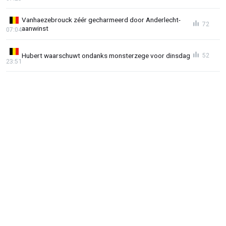
Vanhaezebrouck zéér gecharmeerd door Anderlecht-
72
aanwinst
07:04
Hubert waarschuwt ondanks monsterzege voor dinsdag
52
23:51