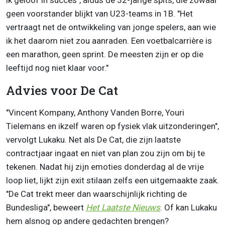
ik geloof in succes", aldus de 32-jarige spits, die zowaar
geen voorstander blijkt van U23-teams in 1B.
"Het
vertraagt net de ontwikkeling van jonge spelers, aan wie
ik het daarom niet zou aanraden. Een voetbalcarrière is
een marathon, geen sprint. De meesten zijn er op die
leeftijd nog niet klaar voor."
Advies voor De Cat
"Vincent Kompany, Anthony Vanden Borre, Youri
Tielemans en ikzelf waren op fysiek vlak uitzonderingen",
vervolgt Lukaku. Net als De Cat, die zijn laatste
contractjaar ingaat en niet van plan zou zijn om bij te
tekenen. Nadat hij zijn emoties donderdag al de vrije
loop liet, lijkt zijn exit stilaan zelfs een uitgemaakte zaak.
"De Cat trekt meer dan waarschijnlijk richting de
Bundesliga", beweert
Het Laatste Nieuws
. Of kan Lukaku
hem alsnog op andere gedachten brengen?