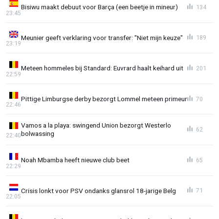
Bisiwu maakt debuut voor Barça (een beetje in mineur)
134
23:45
Meunier geeft verklaring voor transfer: "Niet mijn keuze"
189
23:19
Meteen hommeles bij Standard: Euvrard haalt keihard uit
201
22:59
Pittige Limburgse derby bezorgt Lommel meteen primeur
70
22:46
Vamos a la playa: swingend Union bezorgt Westerlo
62
bolwassing
22:40
Noah Mbamba heeft nieuwe club beet
65
22:29
Crisis lonkt voor PSV ondanks glansrol 18-jarige Belg
71
22:05