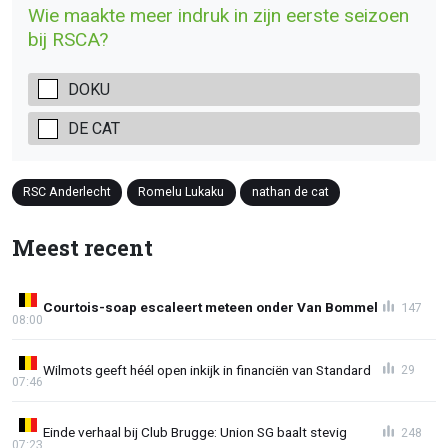
Wie maakte meer indruk in zijn eerste seizoen
bij RSCA?
DOKU
DE CAT
RSC Anderlecht
Romelu Lukaku
nathan de cat
Meest recent
Courtois-soap escaleert meteen onder Van Bommel
147
08:00
Wilmots geeft héél open inkijk in financiën van Standard
29
07:46
Einde verhaal bij Club Brugge: Union SG baalt stevig
248
07:23