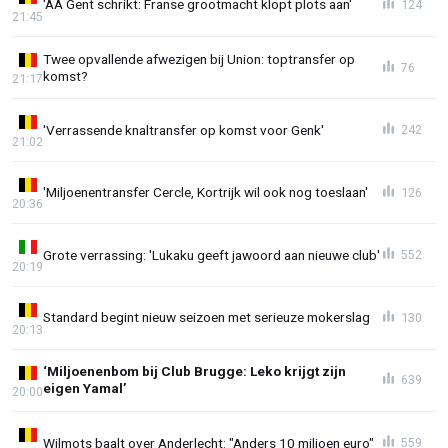
'AA Gent schrikt: Franse grootmacht klopt plots aan'
124
21:45
Twee opvallende afwezigen bij Union: toptransfer op
76
komst?
21:17
'Verrassende knaltransfer op komst voor Genk'
242
21:02
'Miljoenentransfer Cercle, Kortrijk wil ook nog toeslaan'
126
20:36
Grote verrassing: 'Lukaku geeft jawoord aan nieuwe club'
552
20:19
Standard begint nieuw seizoen met serieuze mokerslag
130
20:13
‘Miljoenenbom bij Club Brugge: Leko krijgt zijn
639
eigen Yamal’
20:00
Wilmots baalt over Anderlecht: "Anders 10 miljoen euro"
559