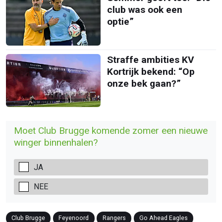
club was ook een
optie”
Straffe ambities KV
Kortrijk bekend: “Op
onze bek gaan?”
Moet Club Brugge komende zomer een nieuwe
winger binnenhalen?
JA
NEE
Club Brugge
Feyenoord
Rangers
Go Ahead Eagles