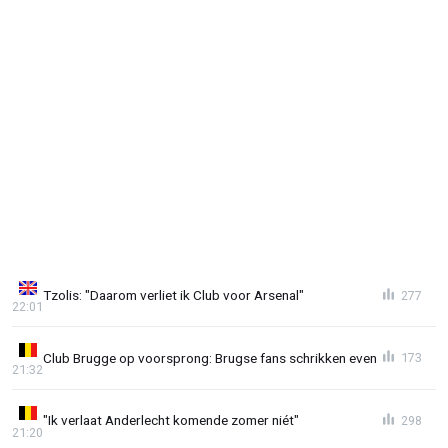
Tzolis: "Daarom verliet ik Club voor Arsenal"
277
22:01
Club Brugge op voorsprong: Brugse fans schrikken even
173
21:32
"Ik verlaat Anderlecht komende zomer niét"
298
21:20