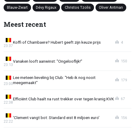
Blauw-Zwart
Dévy Rigaux
Christos Tzolis
Oliver Antman
Meest recent
Koffi of Chambaere? Hubert geeft zijn keuze prijs
4
23:37
Vanaken looft aanwinst: "Ongelooflijk!"
150
23:13
Lee meteen lieveling bij Club: "Heb ik nog nooit
179
meegemaakt"
23:00
Efficiënt Club haalt na rust trekker over tegen kranig KVK
67
22:38
'Clement vangt bot: Standard eist 8 miljoen euro'
156
22:22