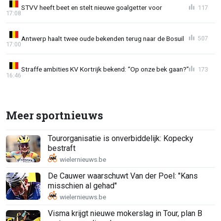
STVV heeft beet en stelt nieuwe goalgetter voor
117
17:08
Antwerp haalt twee oude bekenden terug naar de Bosuil
507
17:00
Straffe ambities KV Kortrijk bekend: “Op onze bek gaan?”
173
16:46
Meer sportnieuws
Tourorganisatie is onverbiddelijk: Kopecky
bestraft
De Cauwer waarschuwt Van der Poel: "Kans
misschien al gehad"
Visma krijgt nieuwe mokerslag in Tour, plan B