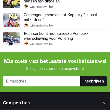
meteen aan diggelen
Gemengde gevoelens bij Kopecky: "Ik baal
ontzettend"
Reusser komt met serieuze Ventoux-
waarschuwing voor Vollering
Mis niets van het laatste voetbalnieuws!
Schrijf je in voor onze nieuwsbrief
Inschrijven
Competities