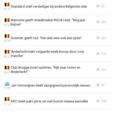
Standard stalt verdediger bij andere Belgische club
55
19:17
Biancone geeft smaakmaker RSCA raad: "Nog jaar
455
blijven"
19:04
Sommer geeft toe: “Die club was ook een optie”
407
18:39
'Anderlecht hakt volgende week knoop door over
316
transfer'
18:22
Club Brugge moet opletten: "Kijk naar Union en
363
Anderlecht"
18:01
Jan Vertonghen deelt aangrijpend persoonlijk nieuws
65
17:37
KRC Genk pakt plots uit met komst nieuwe aanvaller
243
17:16