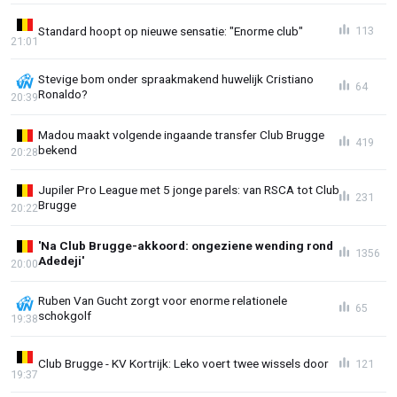
Standard hoopt op nieuwe sensatie: "Enorme club"
113
21:01
Stevige bom onder spraakmakend huwelijk Cristiano
64
Ronaldo?
20:39
Madou maakt volgende ingaande transfer Club Brugge
419
bekend
20:28
Jupiler Pro League met 5 jonge parels: van RSCA tot Club
231
Brugge
20:22
'Na Club Brugge-akkoord: ongeziene wending rond
1356
Adedeji'
20:00
Ruben Van Gucht zorgt voor enorme relationele
65
schokgolf
19:38
Club Brugge - KV Kortrijk: Leko voert twee wissels door
121
19:37