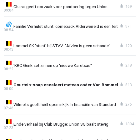
Charai geeft oorzaak voor pandoering tegen Union
169
09:04
Familie Verhulst stunt: comeback Alderweireld is een feit
371
08:54
Lommel SK 'stunt' bij STVV: "Afzien is geen schande"
120
08:43
'KRC Genk zet zinnen op ‘nieuwe Karetsas''
218
08:22
Courtois-soap escaleert meteen onder Van Bommel
813
08:00
Wilmots geeft héél open inkijk in financiën van Standard
276
07:46
Einde verhaal bij Club Brugge: Union SG baalt stevig
1394
07:23