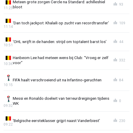
Meteen grote zorgen Cercle na Standard: achilleshiel
93
bloot
11:25
‘Dan toch jackpot: Khalaili op zucht van recordtransfer’
109
11:14
‘OHL wrijft in de handen: strijd om toptalent barst los’
44
10:51
Hanbeom Lee had meteen wens bij Club: “Vroeg er zelf
332
voor”
10:36
FIFA haalt verschroeiend uit na Infantino-geruchten
84
10:15
Messi en Ronaldo doelwit van terreurdreigingen tijdens
0
WK
09:32
'Belgische eersteklasser grijpt naast Vanderbiest'
230
09:22