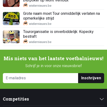
blufpoker op Mont Ventoux
Grote naam moet Tour onmiddellijk verlaten na
opmerkelijke strijd
Tourorganisatie is onverbiddelijk: Kopecky
bestraft
Mis niets van het laatste voetbalnieuws!
Schrijf je in voor onze nieuwsbrief
Inschrijven
Competities