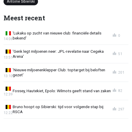
Antoine Sibierski
Meest recent
'Lukaku op zucht van nieuwe club: financiële details
0
bekend'
14:06
'Genk legt miljoenen neer: JPL-revelatie naar Cegeka
51
Arena'
13:51
'Nieuwe miljoenenklepper Club: toptarget bij beloften
201
gezet'
13:10
Fossey, Hautekiet, Epolo: Wilmots geeft stand van zaken
82
12:39
Bruno hoopt op Sibierski: tijd voor volgende stap bij
297
RSCA
12:22