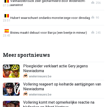
Vanhaezebrouck zéér gecharmeerd door Anderlecht-
256
aanwinst
07:04
Hubert waarschuwt ondanks monsterzege voor dinsdag
90
23:51
Bisiwu maakt debuut voor Barça (een beetje in mineur)
245
23:45
Meer sportnieuws
Ploegleider verklaart actie Gery jegens
Niewiadoma
Vollering reageert op keiharde aantijgingen van
Niewiadoma
Vollering komt met opmerkelijke reactie na