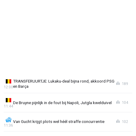
TRANSFERUURTJE: Lukaku-deal bijna rond, akkoord PSG
189
en Barça
12:00
De Bruyne pijnlijk in de fout bij Napoli, Jutgla kwelduivel
104
11:44
Van Gucht krijgt plots wel héél straffe concurrentie
102
11:36