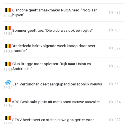
Biancone geeft smaakmaker RSCA raad: "Nog jaar
486
blijven"
19:04
Sommer geeft toe: “Die club was ook een optie”
431
18:39
'Anderlecht hakt volgende week knoop door over
329
transfer'
18:22
Club Brugge moet opletten: "Kijk naar Union en
370
Anderlecht"
18:01
Jan Vertonghen deelt aangrijpend persoonlijk nieuws
66
17:37
KRC Genk pakt plots uit met komst nieuwe aanvaller
254
17:16
STVV heeft beet en stelt nieuwe goalgetter voor
122
17:08