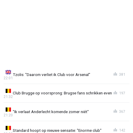
Tzolis: "Daarom verliet ik Club voor Arsenal"
381
22:01
Club Brugge op voorsprong: Brugse fans schrikken even
197
21:32
"Ik verlaat Anderlecht komende zomer niét"
367
21:20
Standard hoopt op nieuwe sensatie: "Enorme club"
142