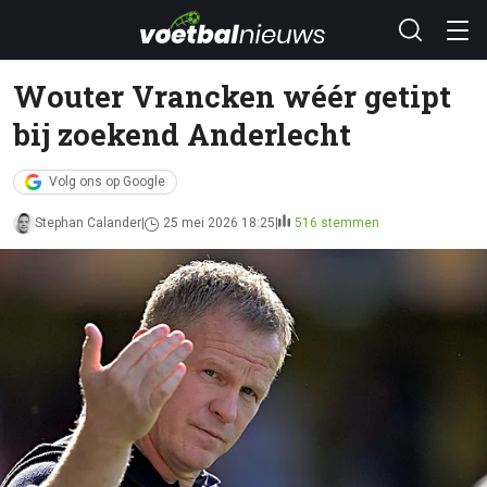
Wouter Vrancken wéér getipt
bij zoekend Anderlecht
Volg ons op Google
Stephan Calander
25 mei 2026 18:25
516 stemmen