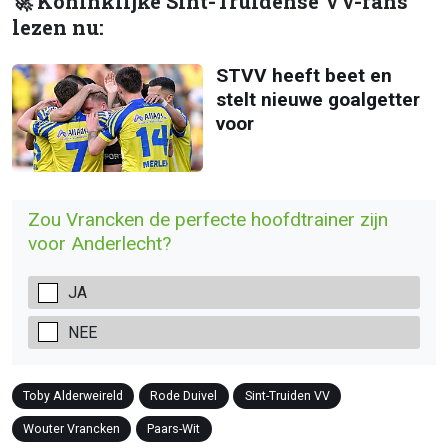
🚀 Koninklijke Sint-Truidense VV-fans
lezen nu:
STVV heeft beet en
stelt nieuwe goalgetter
voor
Zou Vrancken de perfecte hoofdtrainer zijn
voor Anderlecht?
JA
NEE
Toby Alderweireld
Rode Duivel
Sint-Truiden VV
Wouter Vrancken
Paars-Wit