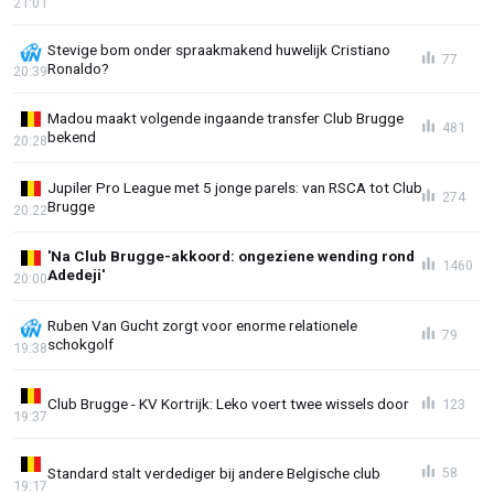
21:01
Stevige bom onder spraakmakend huwelijk Cristiano
77
Ronaldo?
20:39
Madou maakt volgende ingaande transfer Club Brugge
481
bekend
20:28
Jupiler Pro League met 5 jonge parels: van RSCA tot Club
274
Brugge
20:22
'Na Club Brugge-akkoord: ongeziene wending rond
1460
Adedeji'
20:00
Ruben Van Gucht zorgt voor enorme relationele
79
schokgolf
19:38
Club Brugge - KV Kortrijk: Leko voert twee wissels door
123
19:37
Standard stalt verdediger bij andere Belgische club
58
19:17