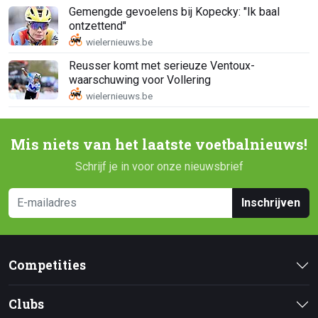
Gemengde gevoelens bij Kopecky: "Ik baal
ontzettend"
Reusser komt met serieuze Ventoux-
waarschuwing voor Vollering
Mis niets van het laatste voetbalnieuws!
Schrijf je in voor onze nieuwsbrief
Inschrijven
Competities
Clubs