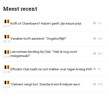
Meest recent
Koffi of Chambaere? Hubert geeft zijn keuze prijs
24
23:37
Vanaken looft aanwinst: "Ongelooflijk!"
369
23:13
Lee meteen lieveling bij Club: "Heb ik nog nooit
467
meegemaakt"
23:00
Efficiënt Club haalt na rust trekker over tegen kranig KVK
97
22:38
'Clement vangt bot: Standard eist 8 miljoen euro'
209
22:22