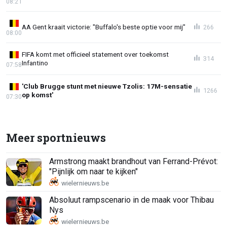
08:21
AA Gent kraait victorie: "Buffalo's beste optie voor mij"
266
08:00
FIFA komt met officieel statement over toekomst
314
Infantino
07:58
'Club Brugge stunt met nieuwe Tzolis: 17M-sensatie
1266
op komst'
07:30
Meer sportnieuws
Armstrong maakt brandhout van Ferrand-Prévot:
"Pijnlijk om naar te kijken"
Absoluut rampscenario in de maak voor Thibau
Nys