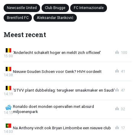
Newcastle United
Club Brugge
FC Internazionale
Brentford FC
Aleksandar Stanković
Meest recent
'Anderlecht schakelt hoger en meldt zich officieel'
100
15:00
Nieuwe Gouden Schoen voor Genk? HVH oordeelt
41
14:38
'STVV plant dubbelslag: terugkeer smaakmaker en Saudi'
47
14:19
Ronaldo doet monden openvallen met absurd
32
miljoenenpark
14:15
Na Anthony vindt ook Bryan Limbombe een nieuwe club
17
14:03