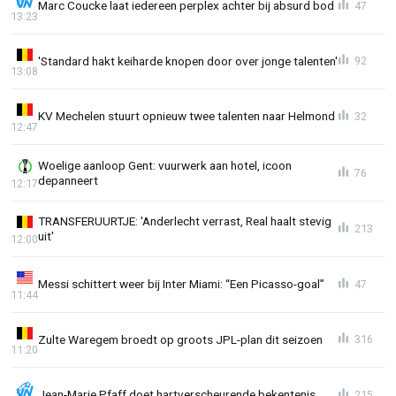
Marc Coucke laat iedereen perplex achter bij absurd bod
47
13:23
'Standard hakt keiharde knopen door over jonge talenten'
92
13:08
KV Mechelen stuurt opnieuw twee talenten naar Helmond
32
12:47
Woelige aanloop Gent: vuurwerk aan hotel, icoon
76
depanneert
12:17
TRANSFERUURTJE: 'Anderlecht verrast, Real haalt stevig
213
uit'
12:00
Messi schittert weer bij Inter Miami: “Een Picasso-goal”
47
11:44
Zulte Waregem broedt op groots JPL-plan dit seizoen
316
11:20
Jean-Marie Pfaff doet hartverscheurende bekentenis
215