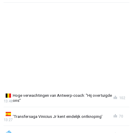
Hoge verwachtingen van Antwerp-coach: "Hij overtuigde
102
ons"
13:48
'Transfersaga Vinicius Jr kent eindelijk ontknoping'
70
13:27