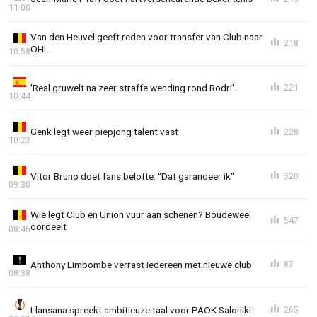
11:00
Van den Heuvel geeft reden voor transfer van Club naar
218
OHL
10:58
'Real gruwelt na zeer straffe wending rond Rodri'
221
10:44
Genk legt weer piepjong talent vast
228
10:23
Vitor Bruno doet fans belofte: "Dat garandeer ik"
320
09:30
Wie legt Club en Union vuur aan schenen? Boudeweel
547
oordeelt
08:46
Anthony Limbombe verrast iedereen met nieuwe club
87
08:38
Llansana spreekt ambitieuze taal voor PAOK Saloniki
265