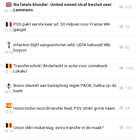
Na fatale blunder: United neemt straf besluit over
605
Lammens
20:10
PSG pakt eerste keer uit: 50 miljoen voor Franse WK-
39
ganger
19:54
Infantino blijft aangeschoten wild: UEFA behoudt WK-
85
boycot
19:42
Transferschok! 'Anderlecht in actie voor comeback
1345
Lukaku'
19:13
Bruno sleutelt aan basisploeg tegen PAOK, Saliba op de
133
bank
18:51
Historische recordtransfer Real; PSV strikt grote naam
84
18:36
Union slikt mokerslag: extra transfer in de maak?
303
18:10