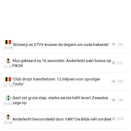
'Antwerp en STVV kruisen de degens om oude bekende'
166
22:08
Klus geklaard na 16 seconden: Anderlecht pakt bonus op
221
PAOK
21:43
'Club dropt transferbom: 12 miljoen voor opvolger
707
Tzolis'
21:22
Gent zet grote stap: sterke eerste helft levert Zweedse
136
zege op
20:55
Anderlecht bevoordeeld door VAR? De Bilde velt oordeel
334
20:38