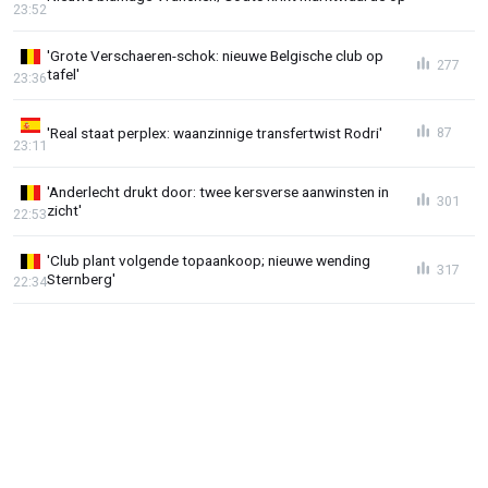
23:52
'Grote Verschaeren-schok: nieuwe Belgische club op
277
tafel'
23:36
'Real staat perplex: waanzinnige transfertwist Rodri'
87
23:11
'Anderlecht drukt door: twee kersverse aanwinsten in
301
zicht'
22:53
'Club plant volgende topaankoop; nieuwe wending
317
Sternberg'
22:34