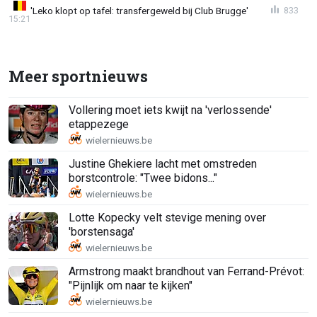
'Leko klopt op tafel: transfergeweld bij Club Brugge'
833
15:21
Meer sportnieuws
Vollering moet iets kwijt na 'verlossende'
etappezege
Justine Ghekiere lacht met omstreden
borstcontrole: "Twee bidons..."
Lotte Kopecky velt stevige mening over
'borstensaga'
Armstrong maakt brandhout van Ferrand-Prévot:
"Pijnlijk om naar te kijken"