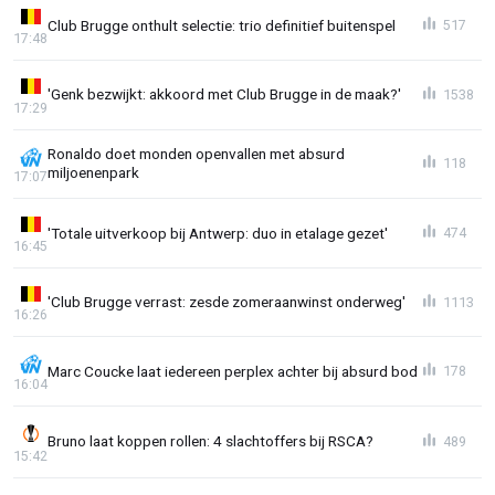
Club Brugge onthult selectie: trio definitief buitenspel
517
17:48
'Genk bezwijkt: akkoord met Club Brugge in de maak?'
1538
17:29
Ronaldo doet monden openvallen met absurd
118
miljoenenpark
17:07
'Totale uitverkoop bij Antwerp: duo in etalage gezet'
474
16:45
'Club Brugge verrast: zesde zomeraanwinst onderweg'
1113
16:26
Marc Coucke laat iedereen perplex achter bij absurd bod
178
16:04
Bruno laat koppen rollen: 4 slachtoffers bij RSCA?
489
15:42