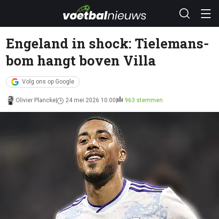
Engeland in shock: Tielemans-
bom hangt boven Villa
Volg ons op Google
Olivier Plancke
24 mei 2026 10:00
963 stemmen