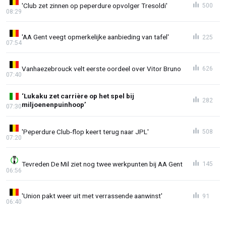
'Club zet zinnen op peperdure opvolger Tresoldi'
500
08:29
'AA Gent veegt opmerkelijke aanbieding van tafel'
225
07:54
Vanhaezebrouck velt eerste oordeel over Vitor Bruno
626
07:40
‘Lukaku zet carrière op het spel bij
282
miljoenenpuinhoop’
07:30
'Peperdure Club-flop keert terug naar JPL'
508
07:20
Tevreden De Mil ziet nog twee werkpunten bij AA Gent
145
06:56
'Union pakt weer uit met verrassende aanwinst'
91
06:40