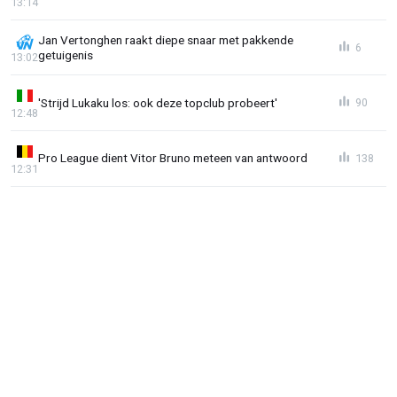
13:14
Jan Vertonghen raakt diepe snaar met pakkende
6
getuigenis
13:02
'Strijd Lukaku los: ook deze topclub probeert'
90
12:48
Pro League dient Vitor Bruno meteen van antwoord
138
12:31