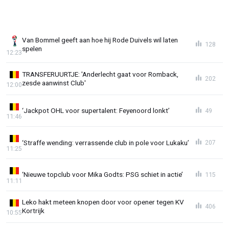
Van Bommel geeft aan hoe hij Rode Duivels wil laten
128
spelen
12:23
TRANSFERUURTJE: 'Anderlecht gaat voor Romback,
202
zesde aanwinst Club'
12:00
‘Jackpot OHL voor supertalent: Feyenoord lonkt’
49
11:46
‘Straffe wending: verrassende club in pole voor Lukaku’
207
11:25
‘Nieuwe topclub voor Mika Godts: PSG schiet in actie’
115
11:11
Leko hakt meteen knopen door voor opener tegen KV
406
Kortrijk
10:55