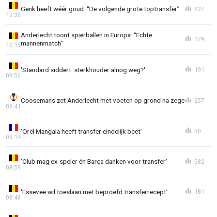
Genk heeft wéér goud: “De volgende grote toptransfer”
427
10:36
Anderlecht toont spierballen in Europa: “Echte
229
mannenmatch”
10:15
'Standard siddert: sterkhouder alnog weg?'
191
09:56
Coosemans zet Anderlecht met voeten op grond na zege
257
09:41
'Orel Mangala heeft transfer eindelijk beet'
50
09:14
'Club mag ex-speler én Barça danken voor transfer'
582
08:59
'Essevee wil toeslaan met beproefd transferrecept'
181
08:48