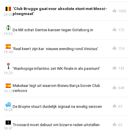
‘Club Brugge gaat voor absolute stunt met Messi-
1005
ploegmaat’
20:00
De Mil schat Gentse kansen tegen Göteborg in
175
19:53
'Real keert zijn kar: nieuwe wending rond Vinicius'
154
19:44
'Wanhopige Infantino zet WK-finale in als pasmunt'
142
19:23
Makelaar legt uit waarom Bisiwu Barça boven Club
349
verkoos
19:12
De Bruyne stuurt duidelijk signaal na woelig seizoen
63
18:58
Trossard moet debuut om bizarre reden uitstellen
63
18:47