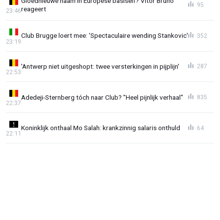
Gloednieuwe naam in Europese basiself? Vitor Bruno
95
reageert
23:46
Club Brugge loert mee: 'Spectaculaire wending Stankovic'
352
23:19
'Antwerp niet uitgeshopt: twee versterkingen in pijplijn'
287
22:53
Adedeji-Sternberg tóch naar Club? "Heel pijnlijk verhaal"
835
22:37
Koninklijk onthaal Mo Salah: krankzinnig salaris onthuld
64
22:11