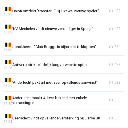
Union ontdekt 'transfer': "Hij lijkt wel nieuwe speler"
129
18:33
'KV Mechelen vindt nieuwe verdediger in Spanje'
199
18:08
Jonckheere: "Club Brugge is bijna niet te kloppen"
761
17:50
Antwerp strikt eindelijk langverwachte spits
177
17:25
'Anderlecht pakt uit met zeer opvallende aanwinst'
683
16:39
Anderlecht maakt A-kern bekend met enkele
503
verrassingen
16:20
Beerschot vindt opvallende versterking bij Lierse SK
86
16:01