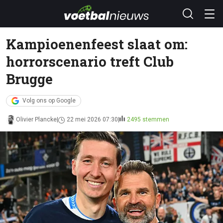
Kampioenenfeest slaat om:
horrorscenario treft Club
Brugge
Volg ons op Google
Olivier Plancke
22 mei 2026 07:30
2495 stemmen