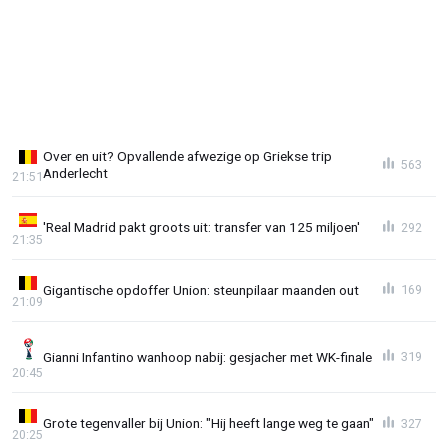
Over en uit? Opvallende afwezige op Griekse trip
563
Anderlecht
21:51
'Real Madrid pakt groots uit: transfer van 125 miljoen'
292
21:35
Gigantische opdoffer Union: steunpilaar maanden out
169
21:09
Gianni Infantino wanhoop nabij: gesjacher met WK-finale
319
20:45
Grote tegenvaller bij Union: "Hij heeft lange weg te gaan"
327
20:25