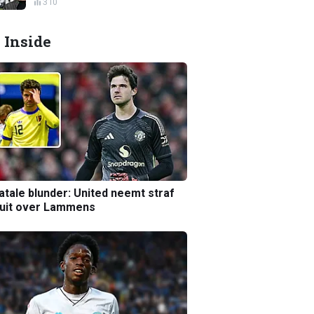
310
 Inside
atale blunder: United neemt straf
luit over Lammens