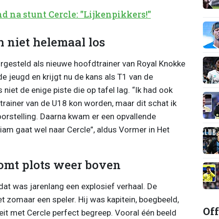
na stunt Cercle: "Lijkenpikkers!"
h niet helemaal los
gesteld als nieuwe hoofdtrainer van Royal Knokke
de jeugd en krijgt nu de kans als T1 van de
iet de enige piste die op tafel lag. “Ik had ook
trainer van de U18 kon worden, maar dit schat ik
 voorstelling. Daarna kwam er een opvallende
iam gaat wel naar Cercle”, aldus Vormer in Het
omt plots weer boven
dat was jarenlang een explosief verhaal. De
t zomaar een speler. Hij was kapitein, boegbeeld,
Off
eit met Cercle perfect begreep. Vooral één beeld