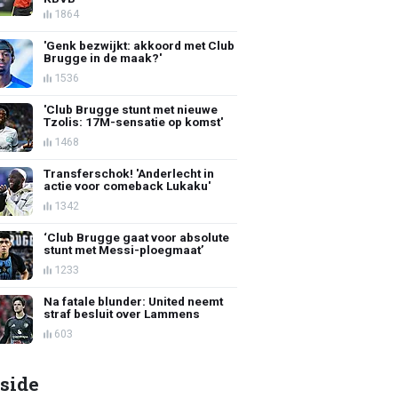
1864
'Genk bezwijkt: akkoord met Club
Brugge in de maak?'
1536
'Club Brugge stunt met nieuwe
Tzolis: 17M-sensatie op komst'
1468
Transferschok! 'Anderlecht in
actie voor comeback Lukaku'
1342
‘Club Brugge gaat voor absolute
stunt met Messi-ploegmaat’
1233
Na fatale blunder: United neemt
straf besluit over Lammens
603
side