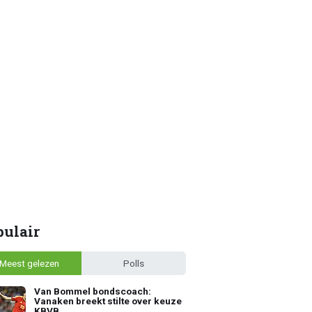
pulair
Meest gelezen
Polls
Van Bommel bondscoach:
Vanaken breekt stilte over keuze
KBVB