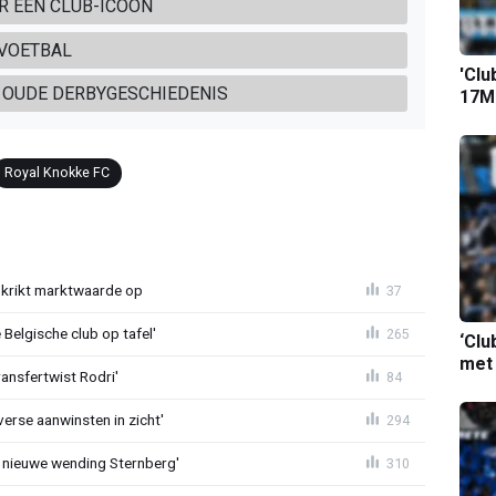
R EEN CLUB-ICOON
DVOETBAL
'Clu
 OUDE DERBYGESCHIEDENIS
17M-
Royal Knokke FC
krikt marktwaarde op
37
Belgische club op tafel'
265
‘Clu
met
ransfertwist Rodri'
84
erse aanwinsten in zicht'
294
 nieuwe wending Sternberg'
310