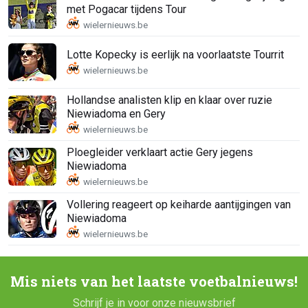
met Pogacar tijdens Tour
Lotte Kopecky is eerlijk na voorlaatste Tourrit
Hollandse analisten klip en klaar over ruzie
Niewiadoma en Gery
Ploegleider verklaart actie Gery jegens
Niewiadoma
Vollering reageert op keiharde aantijgingen van
Niewiadoma
Mis niets van het laatste voetbalnieuws!
Schrijf je in voor onze nieuwsbrief