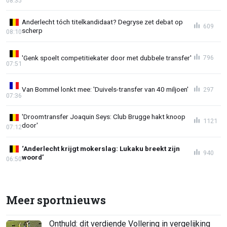
08:35
Anderlecht tóch titelkandidaat? Degryse zet debat op
609
scherp
08:10
'Genk spoelt competitiekater door met dubbele transfer'
796
07:51
Van Bommel lonkt mee: 'Duivels-transfer van 40 miljoen'
297
07:36
'Droomtransfer Joaquin Seys: Club Brugge hakt knoop
1121
door'
07:12
‘Anderlecht krijgt mokerslag: Lukaku breekt zijn
940
woord’
06:50
Meer sportnieuws
Onthuld: dit verdiende Vollering in vergelijking