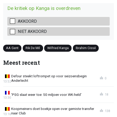
De kritiek op Kanga is overdreven
AKKOORD
NIET AKKOORD
AA Gent
Rik De Mil
Wilfried Kanga
Ibrahim Cissé
Meest recent
Defour steekt loftrompet op voor seizoensbegin
0
Anderlecht
13:52
'PSG slaat weer toe: 50 miljoen voor WK-held'
18
13:30
Koopmeiners doet boekje open over gemiste transfer
138
naar Club
13:16