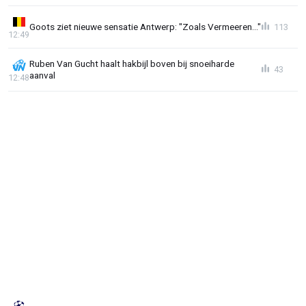
Goots ziet nieuwe sensatie Antwerp: "Zoals Vermeeren..."
113
12:49
Ruben Van Gucht haalt hakbijl boven bij snoeiharde
43
aanval
12:48