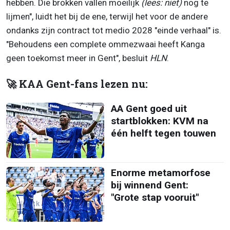
hebben. Die brokken vallen moeilijk
(lees: niet)
nog te
lijmen", luidt het bij de ene, terwijl het voor de andere
ondanks zijn contract tot medio 2028 "einde verhaal" is.
"Behoudens een complete ommezwaai heeft Kanga
geen toekomst meer in Gent", besluit
HLN
.
🚀 KAA Gent-fans lezen nu:
AA Gent goed uit
startblokken: KVM na
één helft tegen touwen
Enorme metamorfose
bij winnend Gent:
"Grote stap vooruit"