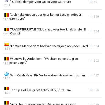
'Dubbele domper voor Union voor CL-return'
93
12:31
'Club hakt knopen door over komst Esse en Adedeji-
360
Sternberg'
12:14
TRANSFERUURTJE: 'Club slaat weer toe, knaltransfer El
284
Ouahdi'
12:00
'Atlético Madrid doet bod van 35 miljoen op Rode Duivel'
104
11:38
Wisselvallig Anderlecht: "Wachten op eerste glas
302
champagne"
11:22
Sam Kerkhofs en Rik Verheye doen Hasselt ontploffen
187
11:12
Thorup ziet één groot lichtpunt bij KRC Genk
195
11:04
'Hasi shopt bij KRC Genk, géén succes bij STVV'
139