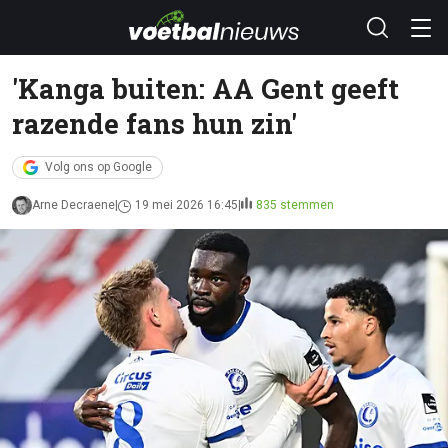
'Kanga buiten: AA Gent geeft
razende fans hun zin'
Volg ons op Google
Arne Decraene
19 mei 2026 16:45
835 stemmen