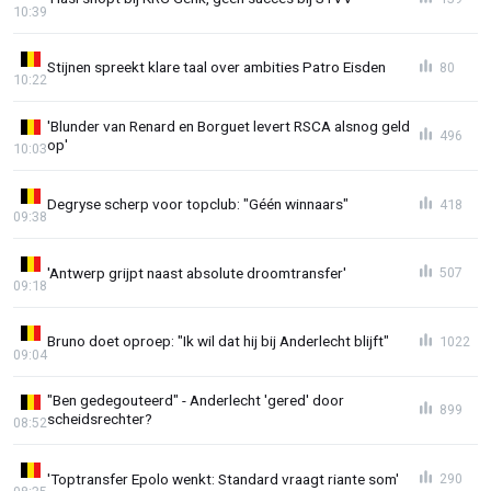
10:39
Stijnen spreekt klare taal over ambities Patro Eisden
80
10:22
'Blunder van Renard en Borguet levert RSCA alsnog geld
496
op'
10:03
Degryse scherp voor topclub: "Géén winnaars"
418
09:38
'Antwerp grijpt naast absolute droomtransfer'
507
09:18
Bruno doet oproep: "Ik wil dat hij bij Anderlecht blijft"
1022
09:04
"Ben gedegouteerd" - Anderlecht 'gered' door
899
scheidsrechter?
08:52
'Toptransfer Epolo wenkt: Standard vraagt riante som'
290