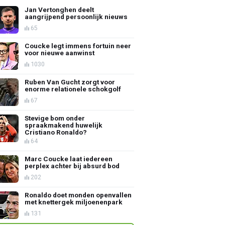
Jan Vertonghen deelt
aangrijpend persoonlijk nieuws
65
Coucke legt immens fortuin neer
voor nieuwe aanwinst
1030
Ruben Van Gucht zorgt voor
enorme relationele schokgolf
67
Stevige bom onder
spraakmakend huwelijk
Cristiano Ronaldo?
64
Marc Coucke laat iedereen
perplex achter bij absurd bod
202
Ronaldo doet monden openvallen
met knettergek miljoenenpark
131