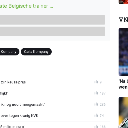
 Belgische trainer ...
VN
t Kompany
Carla Kompany
'Na 
zijn keuze prijs
9
wend
ijk!"
187
eb ik nog nooit meegemaakt"
236
er over tegen kranig KVK
74
8 miljoen euro'
166