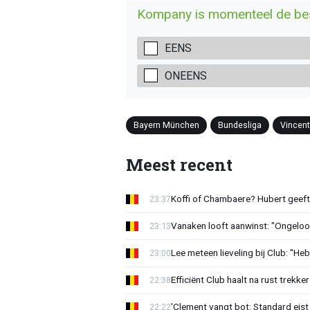
Kompany is momenteel de beste
EENS
ONEENS
Bayern München
Bundesliga
Vincen
Meest recent
Koffi of Chambaere? Hubert geeft 
23:37
Vanaken looft aanwinst: "Ongeloofl
23:13
Lee meteen lieveling bij Club: "H
23:00
Efficiënt Club haalt na rust trekk
22:38
'Clement vangt bot: Standard eist 
22:22