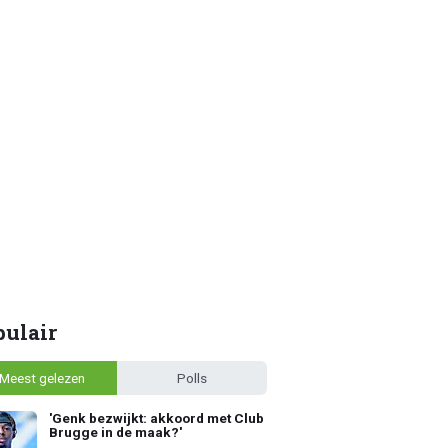
pulair
Meest gelezen
Polls
'Genk bezwijkt: akkoord met Club
Brugge in de maak?'