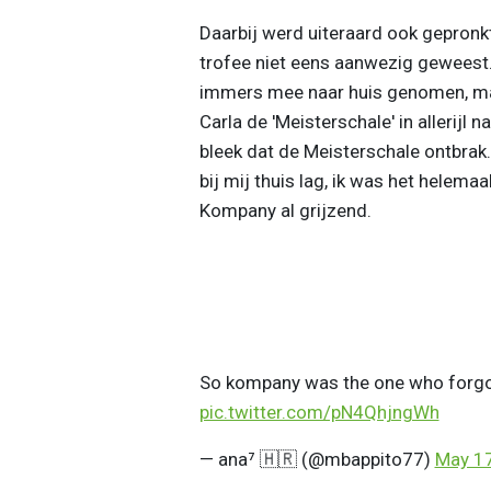
Daarbij werd uiteraard ook gepron
trofee niet eens aanwezig geweest
immers mee naar huis genomen, ma
Carla de 'Meisterschale' in allerijl 
bleek dat de Meisterschale ontbrak
bij mij thuis lag, ik was het helema
Kompany al grijzend.
So kompany was the one who forgo
pic.twitter.com/pN4QhjngWh
— ana⁷ 🇭🇷 (@mbappito77)
May 17