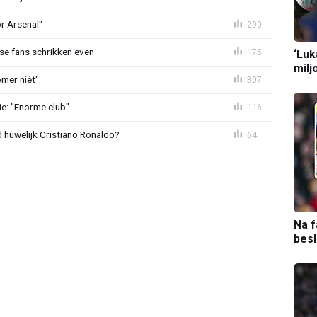
or Arsenal"
290
se fans schrikken even
175
‘Luk
milj
mer niét"
307
e: "Enorme club"
116
huwelijk Cristiano Ronaldo?
64
Na f
bes