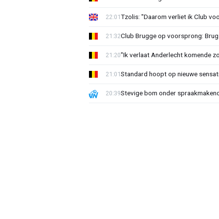
Tzolis: "Daarom verliet ik Club vo
22:01
Club Brugge op voorsprong: Brug
21:32
"Ik verlaat Anderlecht komende zo
21:20
Standard hoopt op nieuwe sensati
21:01
Stevige bom onder spraakmakend 
20:39