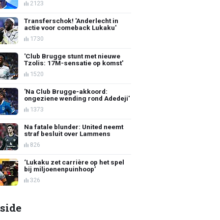
2123
Transferschok! 'Anderlecht in
actie voor comeback Lukaku'
1730
'Club Brugge stunt met nieuwe
Tzolis: 17M-sensatie op komst'
1520
'Na Club Brugge-akkoord:
ongeziene wending rond Adedeji'
1373
Na fatale blunder: United neemt
straf besluit over Lammens
826
‘Lukaku zet carrière op het spel
bij miljoenenpuinhoop’
326
side