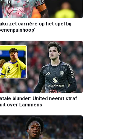
aku zet carrière op het spel bij
oenenpuinhoop’
atale blunder: United neemt straf
luit over Lammens