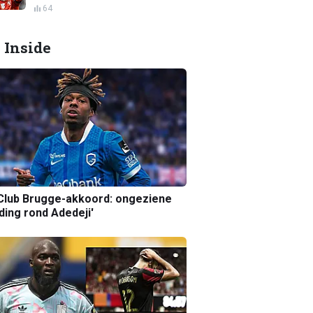
64
 Inside
Club Brugge-akkoord: ongeziene
ing rond Adedeji'