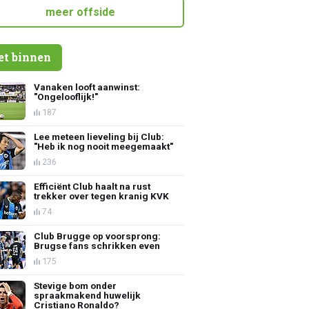
meer offside
et binnen
Vanaken looft aanwinst:
"Ongelooflijk!"
187
Lee meteen lieveling bij Club:
"Heb ik nog nooit meegemaakt"
236
Efficiënt Club haalt na rust
trekker over tegen kranig KVK
74
Club Brugge op voorsprong:
Brugse fans schrikken even
175
Stevige bom onder
spraakmakend huwelijk
Cristiano Ronaldo?