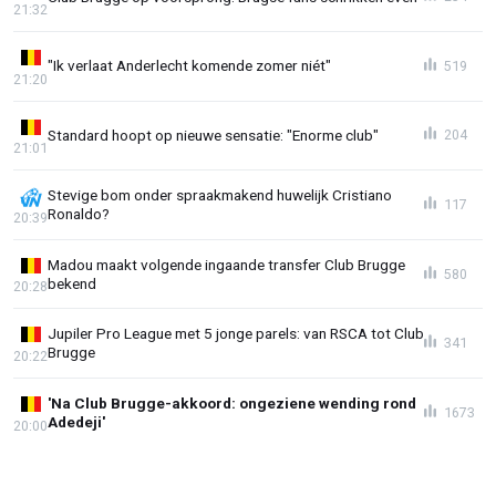
21:32
"Ik verlaat Anderlecht komende zomer niét"
519
21:20
Standard hoopt op nieuwe sensatie: "Enorme club"
204
21:01
Stevige bom onder spraakmakend huwelijk Cristiano
117
Ronaldo?
20:39
Madou maakt volgende ingaande transfer Club Brugge
580
bekend
20:28
Jupiler Pro League met 5 jonge parels: van RSCA tot Club
341
Brugge
20:22
'Na Club Brugge-akkoord: ongeziene wending rond
1673
Adedeji'
20:00