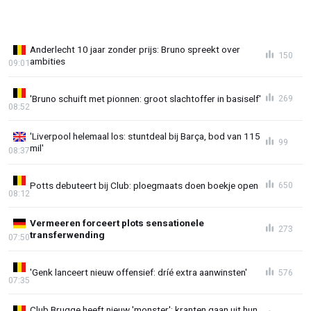
Anderlecht 10 jaar zonder prijs: Bruno spreekt over
150
ambities
09:01
'Bruno schuift met pionnen: groot slachtoffer in basiself'
269
08:52
'Liverpool helemaal los: stuntdeal bij Barça, bod van 115
99
mil'
08:37
Potts debuteert bij Club: ploegmaats doen boekje open
650
08:12
Vermeeren forceert plots sensationele
273
transferwending
07:50
'Genk lanceert nieuw offensief: dríé extra aanwinsten'
576
07:35
Club Brugge heeft nieuw 'monster': kranten gaan uit hun