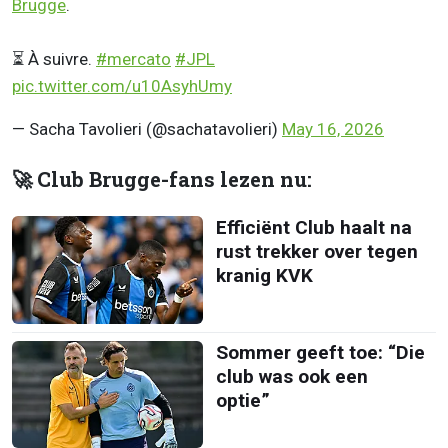
Brugge
.
⏳ À suivre.
#mercato
#JPL
pic.twitter.com/u10AsyhUmy
— Sacha Tavolieri (@sachatavolieri)
May 16, 2026
🚀 Club Brugge-fans lezen nu:
Efficiënt Club haalt na
rust trekker over tegen
kranig KVK
Sommer geeft toe: “Die
club was ook een
optie”