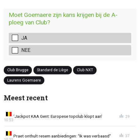
Moet Goemaere zijn kans krijgen bij de A-
ploeg van Club?
JA
NEE
Club Brugge
Standard de Liège
Club NXT
Laurens Goemaere
Meest recent
‘Jackpot KAA Gent: Europese topclub klopt aan’
29
10:53
Praet onthult resem aanbiedingen: “Ik was verbaasd”
37
10:35