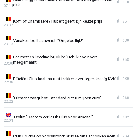
810
dak
07:11
Koffi of Chambaere? Hubert geeft zijn keuze prijs
85
23:37
Vanaken looft aanwinst: "Ongelooflijk!"
630
23:13
Lee meteen lieveling bij Club: "Heb ik nog nooit
858
meegemaakt"
23:00
Efficiënt Club haalt na rust trekker over tegen kranig KVK
130
22:38
'Clement vangt bot: Standard eist 8 miljoen euro'
368
22:22
Tzolis: "Daarom verliet ik Club voor Arsenal"
602
22:01
Club Brugge op voorsprong: Brugse fans schrikken even
234