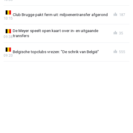
Club Brugge pakt ferm uit: miljoenentransfer afgerond
187
10:15
De Meyer speelt open kaart over in- en uitgaande
35
transfers
09:38
Belgische topclubs vrezen: "De schrik van België"
555
09:20