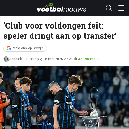
'Club voor voldongen feit:
speler dringt aan op transfer'
Volg ons op Google
Jannick Lanckriet
16 mei 2026 22:21
421 stemmen