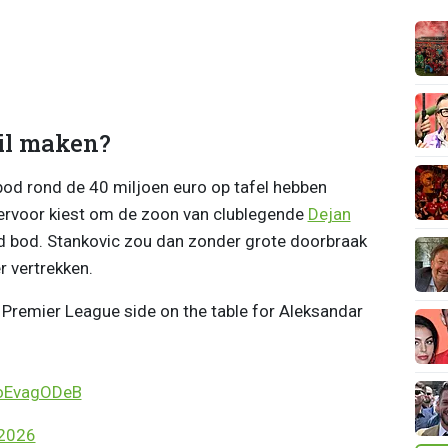
wil maken?
od rond de 40 miljoen euro op tafel hebben
r ervoor kiest om de zoon van clublegende
Dejan
ed bod. Stankovic zou dan zonder grote doorbraak
r vertrekken.
Premier League side on the table for Aleksandar
foEvagODeB
 2026