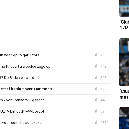
'Clu
17M-
en voor opvolger Tzolis'
756
e helft levert Zweedse zege op
143
 De Bilde velt oordeel
358
t straf besluit over Lammens
623
‘Clu
met
oen voor Franse WK-ganger
44
ld: UEFA behoudt WK-boycot
89
tie voor comeback Lukaku'
1380