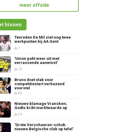
meer offside
et binnen
Tevreden De Mil ziet nog twee
werkpunten bij AA Gent
1
'Union pakt weer uit met
verrassende aanwinst'
10
Bruno doet vlak voor
competitiestart verbazend
voorstel
89
Nieuwe blamage Vrancken;
Godts krikt marktwaarde op
69
'Grote Verschaeren-schok:
nieuwe Belgische club op tafel'