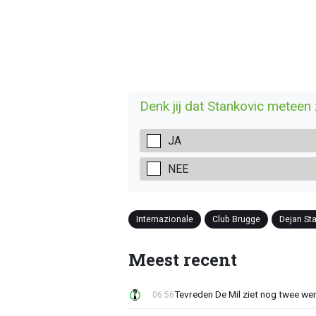
Denk jij dat Stankovic meteen
JA
NEE
Internazionale
Club Brugge
Dejan St
Meest recent
Tevreden De Mil ziet nog twee we
06:56