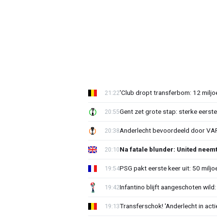
'Club dropt transferbom: 12 miljo
21:22
Gent zet grote stap: sterke eerst
20:55
Anderlecht bevoordeeld door VAR?
20:38
Na fatale blunder: United neem
20:10
PSG pakt eerste keer uit: 50 milj
19:54
Infantino blijft aangeschoten wi
19:42
Transferschok! 'Anderlecht in ac
19:13