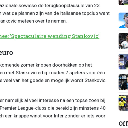
nazionale sowieso de terugkoopclausule van 23
n wat de plannen zijn van de Italiaanse topclub want
Stankovic meteen over te nemen.
mee: 'Spectaculaire wending Stankovic'
euro
 komende zomer knopen doorhakken op het
 en met Stankovic erbij zouden 7 spelers voor één
te veel van het goede en mogelijk wordt Stankovic
r namelijk al veel interesse na een topseizoen bij
al Premier League-clubs die bereid zijn minstens 40
ch een knappe winst voor Inter zonder er iets voor
Off