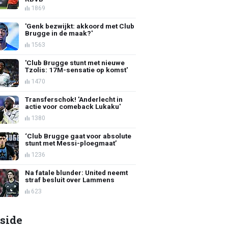
1869
'Genk bezwijkt: akkoord met Club
Brugge in de maak?'
1563
'Club Brugge stunt met nieuwe
Tzolis: 17M-sensatie op komst'
1470
Transferschok! 'Anderlecht in
actie voor comeback Lukaku'
1380
‘Club Brugge gaat voor absolute
stunt met Messi-ploegmaat’
1236
Na fatale blunder: United neemt
straf besluit over Lammens
623
side