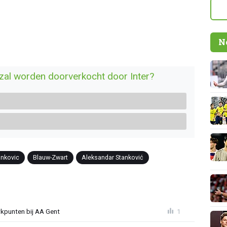
N
 zal worden doorverkocht door Inter?
ankovic
Blauw-Zwart
Aleksandar Stanković
rkpunten bij AA Gent
1