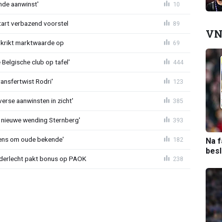
nde aanwinst'
10
tart verbazend voorstel
89
VN
krikt marktwaarde op
69
Belgische club op tafel'
444
ransfertwist Rodri'
123
erse aanwinsten in zicht'
385
 nieuwe wending Sternberg'
393
ens om oude bekende'
182
Na f
bes
nderlecht pakt bonus op PAOK
238