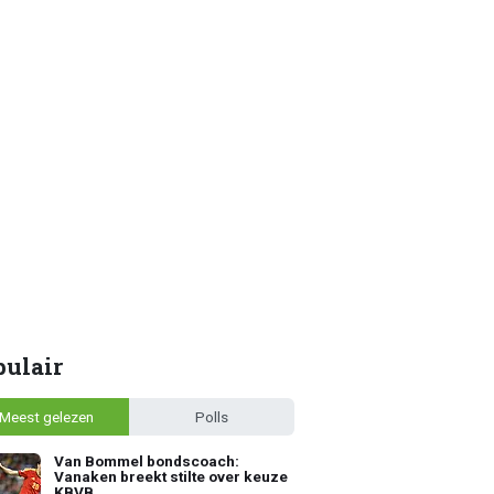
pulair
Meest gelezen
Polls
Van Bommel bondscoach:
Vanaken breekt stilte over keuze
KBVB