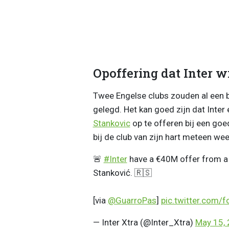
Opoffering dat Inter 
Twee Engelse clubs zouden al een b
gelegd. Het kan goed zijn dat Inte
Stankovic
op te offeren bij een go
bij de club van zijn hart meteen wee
🚨
#Inter
have a €40M offer from a 
Stanković. 🇷🇸
[via
@GuarroPas
]
pic.twitter.com/
— Inter Xtra (@Inter_Xtra)
May 15,