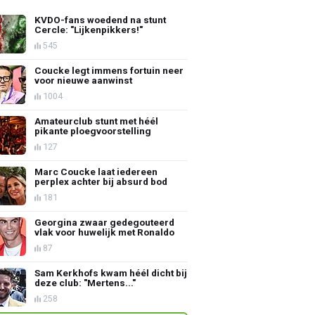
KVDO-fans woedend na stunt
Cercle: "Lijkenpikkers!"
545
Coucke legt immens fortuin neer
voor nieuwe aanwinst
1004
Amateurclub stunt met héél
pikante ploegvoorstelling
127
Marc Coucke laat iedereen
perplex achter bij absurd bod
181
Georgina zwaar gedegouteerd
vlak voor huwelijk met Ronaldo
87
Sam Kerkhofs kwam héél dicht bij
deze club: "Mertens..."
258