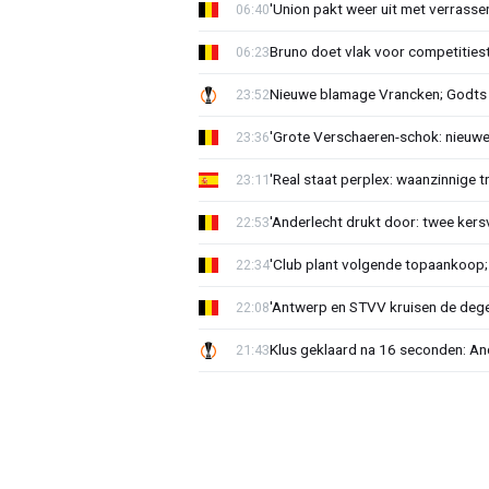
'Union pakt weer uit met verrasse
06:40
Bruno doet vlak voor competities
06:23
Nieuwe blamage Vrancken; Godts 
23:52
'Grote Verschaeren-schok: nieuwe 
23:36
'Real staat perplex: waanzinnige t
23:11
'Anderlecht drukt door: twee kersv
22:53
'Club plant volgende topaankoop;
22:34
'Antwerp en STVV kruisen de deg
22:08
Klus geklaard na 16 seconden: A
21:43