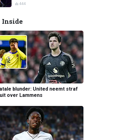
444
 Inside
atale blunder: United neemt straf
luit over Lammens