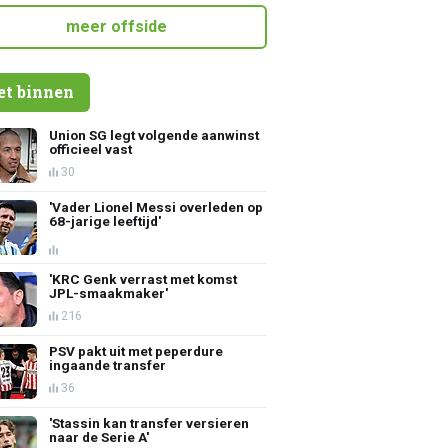
meer offside
et binnen
Union SG legt volgende aanwinst
officieel vast
30
'Vader Lionel Messi overleden op
68-jarige leeftijd'
'KRC Genk verrast met komst
JPL-smaakmaker'
216
PSV pakt uit met peperdure
ingaande transfer
36
'Stassin kan transfer versieren
naar de Serie A'