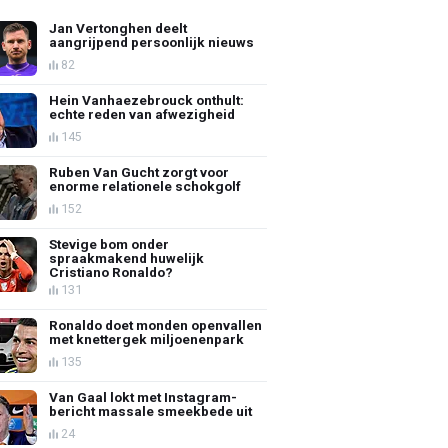
Jan Vertonghen deelt
aangrijpend persoonlijk nieuws
82
Hein Vanhaezebrouck onthult:
echte reden van afwezigheid
145
Ruben Van Gucht zorgt voor
enorme relationele schokgolf
152
Stevige bom onder
spraakmakend huwelijk
Cristiano Ronaldo?
131
Ronaldo doet monden openvallen
met knettergek miljoenenpark
135
Van Gaal lokt met Instagram-
bericht massale smeekbede uit
24