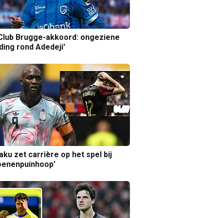
Club Brugge-akkoord: ongeziene
ing rond Adedeji'
aku zet carrière op het spel bij
oenenpuinhoop’