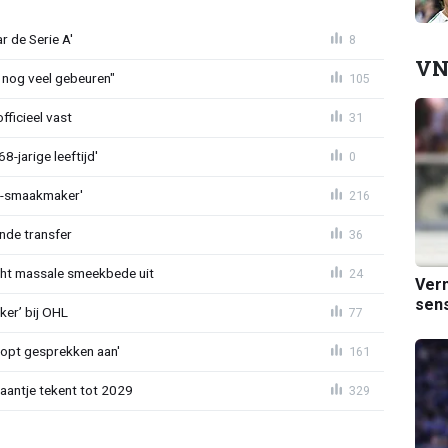
r de Serie A'
8
VN
 nog veel gebeuren"
105
fficieel vast
31
-jarige leeftijd'
0
L-smaakmaker'
216
nde transfer
36
cht massale smeekbede uit
24
Verm
sens
er’ bij OHL
77
oopt gesprekken aan'
161
haantje tekent tot 2029
329