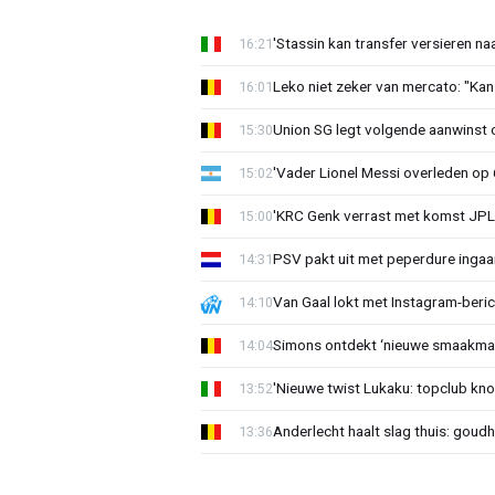
'Stassin kan transfer versieren naa
16:21
Leko niet zeker van mercato: "Kan
16:01
Union SG legt volgende aanwinst o
15:30
'Vader Lionel Messi overleden op 68
15:02
'KRC Genk verrast met komst JP
15:00
PSV pakt uit met peperdure ingaa
14:31
Van Gaal lokt met Instagram-beri
14:10
Simons ontdekt ‘nieuwe smaakmak
14:04
'Nieuwe twist Lukaku: topclub kn
13:52
Anderlecht haalt slag thuis: goud
13:36