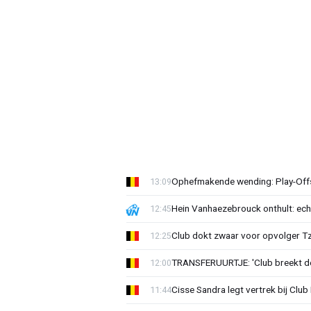
Ophefmakende wending: Play-Offs
13:09
Hein Vanhaezebrouck onthult: ech
12:45
Club dokt zwaar voor opvolger Tzo
12:25
TRANSFERUURTJE: 'Club breekt de
12:00
Cisse Sandra legt vertrek bij Club 
11:44