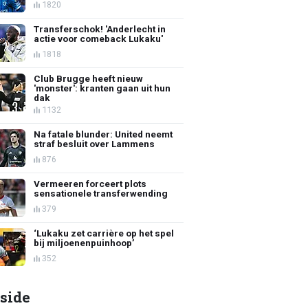
1820
Transferschok! 'Anderlecht in
actie voor comeback Lukaku'
1818
Club Brugge heeft nieuw
'monster': kranten gaan uit hun
dak
1132
Na fatale blunder: United neemt
straf besluit over Lammens
876
Vermeeren forceert plots
sensationele transferwending
379
‘Lukaku zet carrière op het spel
bij miljoenenpuinhoop’
352
side