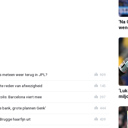
'Na 
wend
 meteen weer terug in JPL?
909
te reden van afwezigheid
145
‘Luk
milj
lis: Barcelona viert mee
397
 bank, grote plannen Genk'
444
Brugge haarfijn uit
439