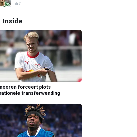
7
 Inside
eeren forceert plots
ationele transferwending