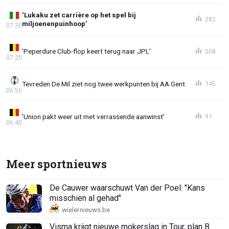
‘Lukaku zet carrière op het spel bij
282
miljoenenpuinhoop’
07:30
'Peperdure Club-flop keert terug naar JPL'
508
07:20
Tevreden De Mil ziet nog twee werkpunten bij AA Gent
145
06:56
'Union pakt weer uit met verrassende aanwinst'
91
06:40
Meer sportnieuws
De Cauwer waarschuwt Van der Poel: "Kans
misschien al gehad"
Visma krijgt nieuwe mokerslag in Tour, plan B