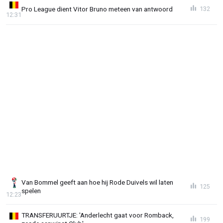
Pro League dient Vitor Bruno meteen van antwoord
132
12:31
Van Bommel geeft aan hoe hij Rode Duivels wil laten
125
spelen
12:23
TRANSFERUURTJE: 'Anderlecht gaat voor Romback,
199