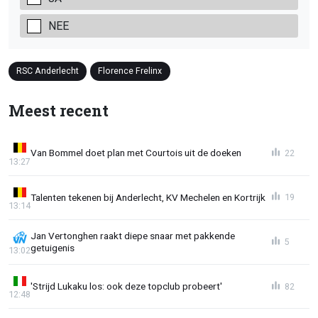
NEE
RSC Anderlecht
Florence Frelinx
Meest recent
Van Bommel doet plan met Courtois uit de doeken
22
13:27
Talenten tekenen bij Anderlecht, KV Mechelen en Kortrijk
19
13:14
Jan Vertonghen raakt diepe snaar met pakkende
5
getuigenis
13:02
'Strijd Lukaku los: ook deze topclub probeert'
82
12:48