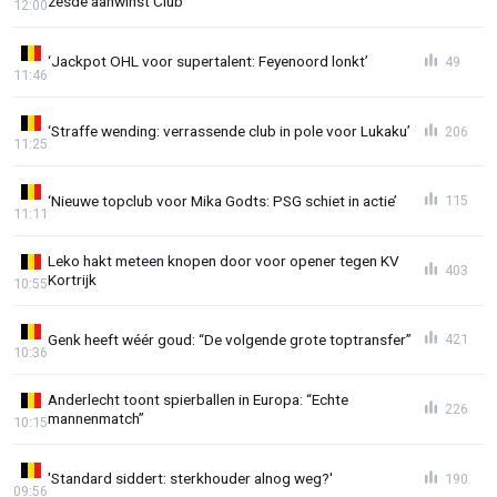
zesde aanwinst Club'
12:00
‘Jackpot OHL voor supertalent: Feyenoord lonkt’
49
11:46
‘Straffe wending: verrassende club in pole voor Lukaku’
206
11:25
‘Nieuwe topclub voor Mika Godts: PSG schiet in actie’
115
11:11
Leko hakt meteen knopen door voor opener tegen KV
403
Kortrijk
10:55
Genk heeft wéér goud: “De volgende grote toptransfer”
421
10:36
Anderlecht toont spierballen in Europa: “Echte
226
mannenmatch”
10:15
'Standard siddert: sterkhouder alnog weg?'
190
09:56