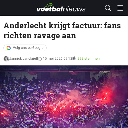
Anderlecht krijgt factuur: fans
richten ravage aan
Volg ons op Google
Jannick Lanckriet
15 mei 2026 09:12
292 stemmen