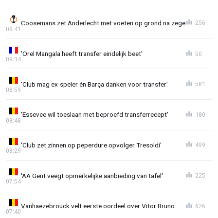
Coosemans zet Anderlecht met voeten op grond na zege
256
09:41
'Orel Mangala heeft transfer eindelijk beet'
50
09:14
'Club mag ex-speler én Barça danken voor transfer'
581
08:59
'Essevee wil toeslaan met beproefd transferrecept'
180
08:48
'Club zet zinnen op peperdure opvolger Tresoldi'
499
08:29
'AA Gent veegt opmerkelijke aanbieding van tafel'
225
07:54
Vanhaezebrouck velt eerste oordeel over Vitor Bruno
626
07:40