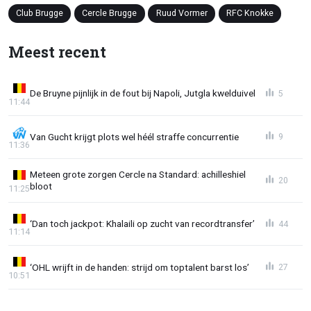
Club Brugge
Cercle Brugge
Ruud Vormer
RFC Knokke
Meest recent
De Bruyne pijnlijk in de fout bij Napoli, Jutgla kwelduivel
5
11:44
Van Gucht krijgt plots wel héél straffe concurrentie
9
11:36
Meteen grote zorgen Cercle na Standard: achilleshiel
20
bloot
11:25
‘Dan toch jackpot: Khalaili op zucht van recordtransfer’
44
11:14
‘OHL wrijft in de handen: strijd om toptalent barst los’
27
10:51