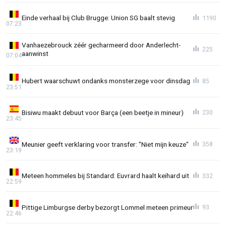
Einde verhaal bij Club Brugge: Union SG baalt stevig
1190
07:23
Vanhaezebrouck zéér gecharmeerd door Anderlecht-
225
aanwinst
07:04
Hubert waarschuwt ondanks monsterzege voor dinsdag
85
23:51
Bisiwu maakt debuut voor Barça (een beetje in mineur)
230
23:45
Meunier geeft verklaring voor transfer: "Niet mijn keuze"
358
23:19
Meteen hommeles bij Standard: Euvrard haalt keihard uit
332
22:59
Pittige Limburgse derby bezorgt Lommel meteen primeur
93
22:46