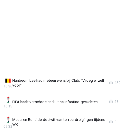
Hanbeom Lee had meteen wens bij Club: “Vroeg er zelf
159
voor”
10:36
FIFA haalt verschroeiend uit na Infantino-geruchten
58
10:15
Messi en Ronaldo doelwit van terreurdreigingen tijdens
0
WK
09:32