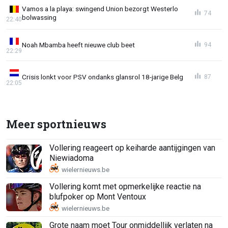
Vamos a la playa: swingend Union bezorgt Westerlo
74
bolwassing
22:40
Noah Mbamba heeft nieuwe club beet
94
22:29
Crisis lonkt voor PSV ondanks glansrol 18-jarige Belg
87
22:05
Meer sportnieuws
Vollering reageert op keiharde aantijgingen van
Niewiadoma
Vollering komt met opmerkelijke reactie na
blufpoker op Mont Ventoux
Grote naam moet Tour onmiddellijk verlaten na