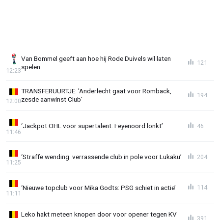
Van Bommel geeft aan hoe hij Rode Duivels wil laten
121
spelen
12:23
TRANSFERUURTJE: 'Anderlecht gaat voor Romback,
194
zesde aanwinst Club'
12:00
‘Jackpot OHL voor supertalent: Feyenoord lonkt’
46
11:46
‘Straffe wending: verrassende club in pole voor Lukaku’
204
11:25
‘Nieuwe topclub voor Mika Godts: PSG schiet in actie’
114
11:11
Leko hakt meteen knopen door voor opener tegen KV
391