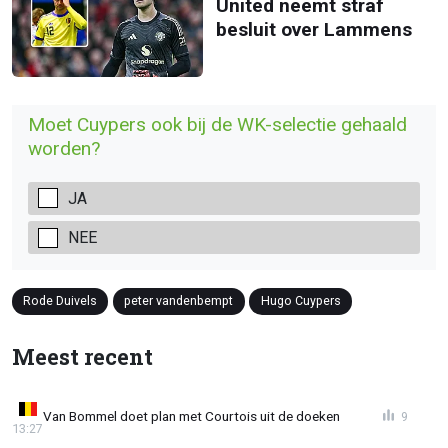
United neemt straf
besluit over Lammens
Moet Cuypers ook bij de WK-selectie gehaald
worden?
JA
NEE
Rode Duivels
peter vandenbempt
Hugo Cuypers
Meest recent
Van Bommel doet plan met Courtois uit de doeken
9
13:27