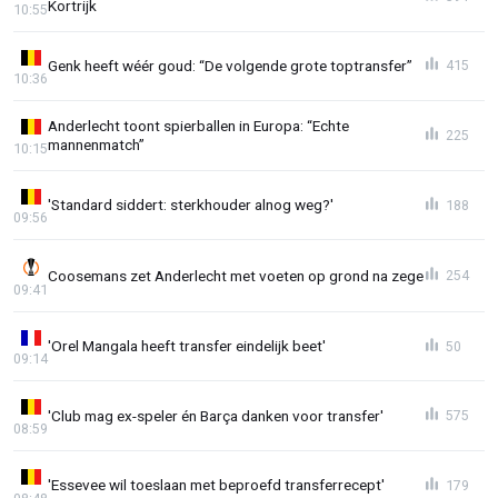
Kortrijk
10:55
Genk heeft wéér goud: “De volgende grote toptransfer”
415
10:36
Anderlecht toont spierballen in Europa: “Echte
225
mannenmatch”
10:15
'Standard siddert: sterkhouder alnog weg?'
188
09:56
Coosemans zet Anderlecht met voeten op grond na zege
254
09:41
'Orel Mangala heeft transfer eindelijk beet'
50
09:14
'Club mag ex-speler én Barça danken voor transfer'
575
08:59
'Essevee wil toeslaan met beproefd transferrecept'
179