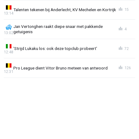
Talenten tekenen bij Anderlecht, KV Mechelen en Kortrijk
15
13:14
Jan Vertonghen raakt diepe snaar met pakkende
4
getuigenis
13:02
'Strijd Lukaku los: ook deze topclub probeert'
72
12:48
Pro League dient Vitor Bruno meteen van antwoord
126
12:31