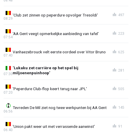
08:48
'Club zet zinnen op peperdure opvolger Tresoldi'
497
08:29
'AA Gent veegt opmerkelijke aanbieding van tafel'
223
07:54
Vanhaezebrouck velt eerste oordeel over Vitor Bruno
625
07:40
‘Lukaku zet carrière op het spel bij
281
miljoenenpuinhoop’
07:30
'Peperdure Club-flop keert terug naar JPL'
505
07:20
Tevreden De Mil ziet nog twee werkpunten bij AA Gent
145
06:56
'Union pakt weer uit met verrassende aanwinst'
91
06:40