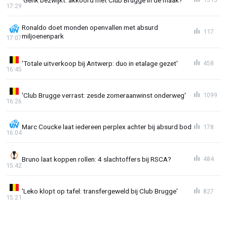
17:29
Ronaldo doet monden openvallen met absurd
117
miljoenenpark
17:07
'Totale uitverkoop bij Antwerp: duo in etalage gezet'
458
16:45
'Club Brugge verrast: zesde zomeraanwinst onderweg'
1099
16:26
Marc Coucke laat iedereen perplex achter bij absurd bod
178
16:04
Bruno laat koppen rollen: 4 slachtoffers bij RSCA?
484
15:42
'Leko klopt op tafel: transfergeweld bij Club Brugge'
827
15:21