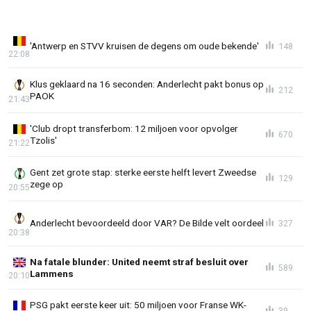
'Antwerp en STVV kruisen de degens om oude bekende'
148
22:08
Klus geklaard na 16 seconden: Anderlecht pakt bonus op
212
PAOK
21:43
'Club dropt transferbom: 12 miljoen voor opvolger
670
Tzolis'
21:22
Gent zet grote stap: sterke eerste helft levert Zweedse
129
zege op
20:55
Anderlecht bevoordeeld door VAR? De Bilde velt oordeel
327
20:38
Na fatale blunder: United neemt straf besluit over
589
Lammens
20:10
PSG pakt eerste keer uit: 50 miljoen voor Franse WK-
39