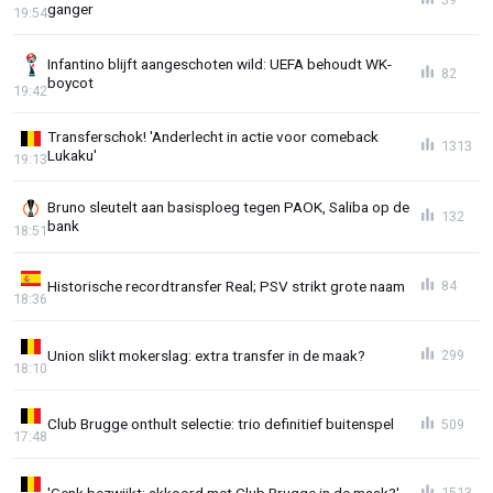
ganger
19:54
Infantino blijft aangeschoten wild: UEFA behoudt WK-
82
boycot
19:42
Transferschok! 'Anderlecht in actie voor comeback
1313
Lukaku'
19:13
Bruno sleutelt aan basisploeg tegen PAOK, Saliba op de
132
bank
18:51
Historische recordtransfer Real; PSV strikt grote naam
84
18:36
Union slikt mokerslag: extra transfer in de maak?
299
18:10
Club Brugge onthult selectie: trio definitief buitenspel
509
17:48
'Genk bezwijkt: akkoord met Club Brugge in de maak?'
1513