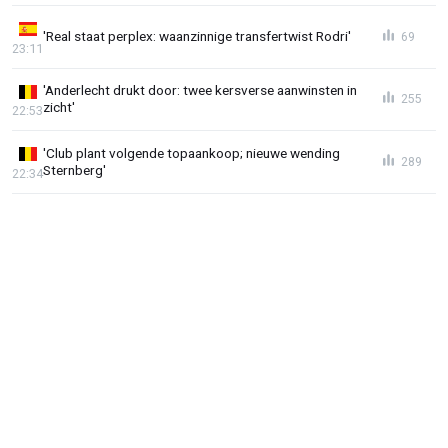
'Real staat perplex: waanzinnige transfertwist Rodri'
69
23:11
'Anderlecht drukt door: twee kersverse aanwinsten in
255
zicht'
22:53
'Club plant volgende topaankoop; nieuwe wending
289
Sternberg'
22:34