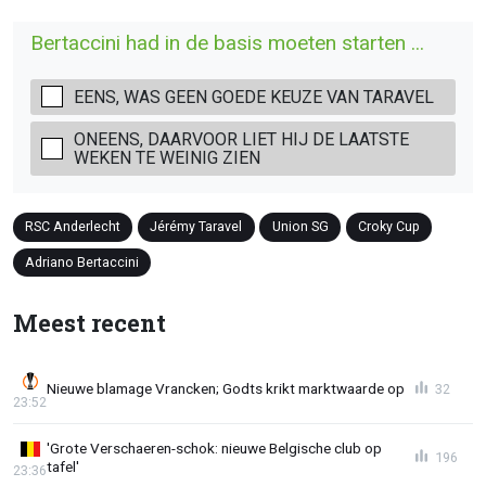
Bertaccini had in de basis moeten starten ...
EENS, WAS GEEN GOEDE KEUZE VAN TARAVEL
ONEENS, DAARVOOR LIET HIJ DE LAATSTE
WEKEN TE WEINIG ZIEN
RSC Anderlecht
Jérémy Taravel
Union SG
Croky Cup
Adriano Bertaccini
Meest recent
Nieuwe blamage Vrancken; Godts krikt marktwaarde op
32
23:52
'Grote Verschaeren-schok: nieuwe Belgische club op
196
tafel'
23:36