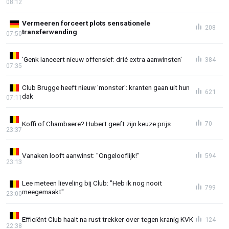
08:12
Vermeeren forceert plots sensationele
208
transferwending
07:50
'Genk lanceert nieuw offensief: dríé extra aanwinsten'
384
07:35
Club Brugge heeft nieuw 'monster': kranten gaan uit hun
621
dak
07:11
Koffi of Chambaere? Hubert geeft zijn keuze prijs
70
23:37
Vanaken looft aanwinst: "Ongelooflijk!"
594
23:13
Lee meteen lieveling bij Club: "Heb ik nog nooit
799
meegemaakt"
23:00
Efficiënt Club haalt na rust trekker over tegen kranig KVK
124
22:38