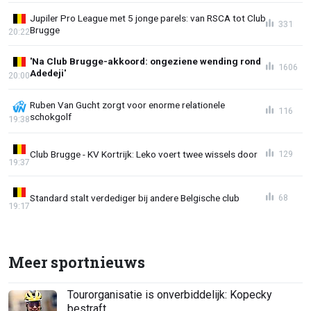
Jupiler Pro League met 5 jonge parels: van RSCA tot Club
331
Brugge
20:22
'Na Club Brugge-akkoord: ongeziene wending rond
1606
Adedeji'
20:00
Ruben Van Gucht zorgt voor enorme relationele
116
schokgolf
19:38
Club Brugge - KV Kortrijk: Leko voert twee wissels door
129
19:37
Standard stalt verdediger bij andere Belgische club
68
19:17
Meer sportnieuws
Tourorganisatie is onverbiddelijk: Kopecky
bestraft