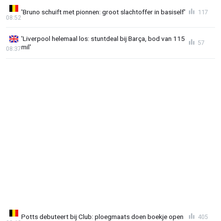
'Bruno schuift met pionnen: groot slachtoffer in basiself'
117
08:52
'Liverpool helemaal los: stuntdeal bij Barça, bod van 115
57
mil'
08:37
Potts debuteert bij Club: ploegmaats doen boekje open
405