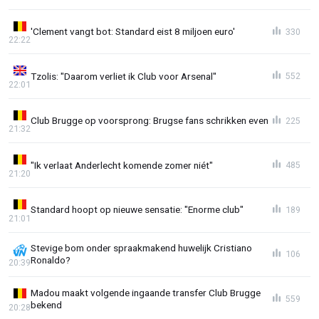
'Clement vangt bot: Standard eist 8 miljoen euro'
330
22:22
Tzolis: "Daarom verliet ik Club voor Arsenal"
552
22:01
Club Brugge op voorsprong: Brugse fans schrikken even
225
21:32
"Ik verlaat Anderlecht komende zomer niét"
485
21:20
Standard hoopt op nieuwe sensatie: "Enorme club"
189
21:01
Stevige bom onder spraakmakend huwelijk Cristiano
106
Ronaldo?
20:39
Madou maakt volgende ingaande transfer Club Brugge
559
bekend
20:28