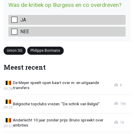
Was de kritiek op Burgess en co overdreven?
JA
NEE
Union SG
Philippe Bormans
Meest recent
De Meyer speelt open kaart over in- en uitgaande
8
transfers
09:38
Belgische topclubs vrezen: "De schrik van België"
186
09:20
Anderlecht 10 jaar zonder prijs: Bruno spreekt over
78
ambities
09:01