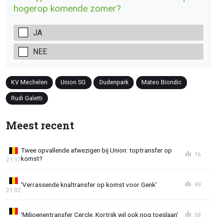
hogerop komende zomer?
JA
NEE
KV Mechelen
Union SG
Dudenpark
Mateo Biondic
Rudi Galetti
Meest recent
Twee opvallende afwezigen bij Union: toptransfer op
16
komst?
21:17
'Verrassende knaltransfer op komst voor Genk'
49
21:02
'Miljoenentransfer Cercle, Kortrijk wil ook nog toeslaan'
38