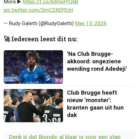
More ▶️
https://t.co/bIRIwPrQkB
pic.twitter.com/2mC2XEPDjH
— Rudy Galetti (@RudyGaletti)
May 13, 2026
🚀 Iedereen leest dit nu:
'Na Club Brugge-
akkoord: ongeziene
wending rond Adedeji'
Club Brugge heeft
nieuw 'monster':
kranten gaan uit hun
dak
Denk jij dat Biondic al klaar is voor een stap