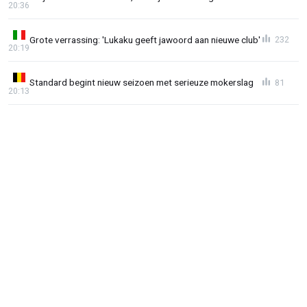
20:36
Grote verrassing: 'Lukaku geeft jawoord aan nieuwe club'
232
20:19
Standard begint nieuw seizoen met serieuze mokerslag
81
20:13