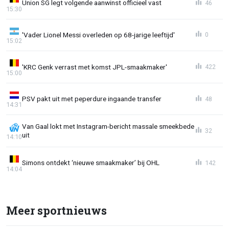
Union SG legt volgende aanwinst officieel vast
46
15:30
'Vader Lionel Messi overleden op 68-jarige leeftijd'
0
15:02
'KRC Genk verrast met komst JPL-smaakmaker'
422
15:00
PSV pakt uit met peperdure ingaande transfer
48
14:31
Van Gaal lokt met Instagram-bericht massale smeekbede
32
uit
14:10
Simons ontdekt ‘nieuwe smaakmaker’ bij OHL
142
14:04
Meer sportnieuws