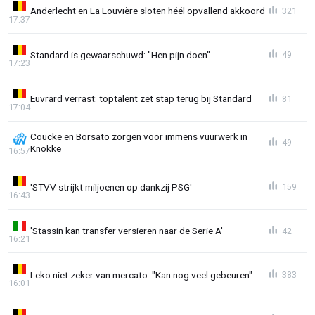
Anderlecht en La Louvière sloten héél opvallend akkoord
321
17:37
Standard is gewaarschuwd: "Hen pijn doen"
49
17:23
Euvrard verrast: toptalent zet stap terug bij Standard
81
17:04
Coucke en Borsato zorgen voor immens vuurwerk in
49
Knokke
16:57
'STVV strijkt miljoenen op dankzij PSG'
159
16:43
'Stassin kan transfer versieren naar de Serie A'
42
16:21
Leko niet zeker van mercato: "Kan nog veel gebeuren"
383
16:01