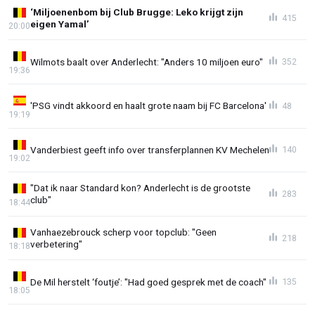
‘Miljoenenbom bij Club Brugge: Leko krijgt zijn
415
eigen Yamal’
20:00
Wilmots baalt over Anderlecht: "Anders 10 miljoen euro"
352
19:36
'PSG vindt akkoord en haalt grote naam bij FC Barcelona'
48
19:19
Vanderbiest geeft info over transferplannen KV Mechelen
140
19:02
"Dat ik naar Standard kon? Anderlecht is de grootste
283
club"
18:44
Vanhaezebrouck scherp voor topclub: "Geen
218
verbetering"
18:18
De Mil herstelt ‘foutje’: "Had goed gesprek met de coach"
135
18:05