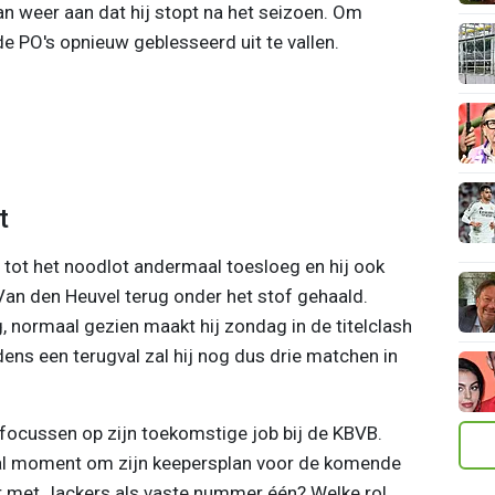
n weer aan dat hij stopt na het seizoen. Om
e PO's opnieuw geblesseerd uit te vallen.
t
 tot het noodlot andermaal toesloeg en hij ook
an den Heuvel terug onder het stof gehaald.
 normaal gezien maakt hij zondag in de titelclash
ens een terugval zal hij nog dus drie matchen in
focussen op zijn toekomstige job bij de KBVB.
aal moment om zijn keepersplan voor de komende
r met Jackers als vaste nummer één? Welke rol