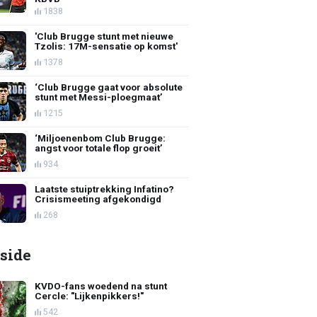
1838
'Club Brugge stunt met nieuwe
Tzolis: 17M-sensatie op komst'
1378
‘Club Brugge gaat voor absolute
stunt met Messi-ploegmaat’
1215
‘Miljoenenbom Club Brugge:
angst voor totale flop groeit’
934
Laatste stuiptrekking Infatino?
Crisismeeting afgekondigd
268
side
KVDO-fans woedend na stunt
Cercle: "Lijkenpikkers!"
542