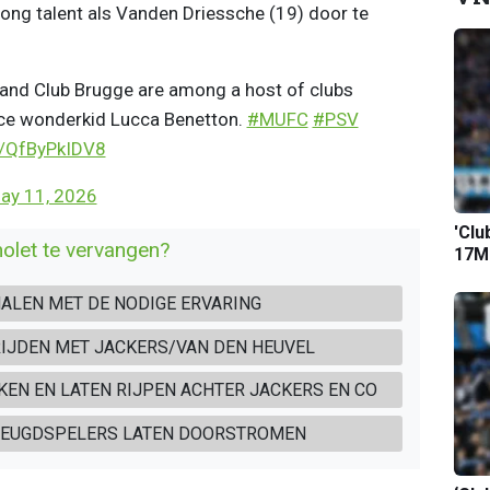
ong talent als Vanden Driessche (19) door te
and Club Brugge are among a host of clubs
ace wonderkid Lucca Benetton.
#MUFC
#PSV
m/QfByPkIDV8
ay 11, 2026
'Clu
olet te vervangen?
17M-
ALEN MET DE NODIGE ERVARING
RIJDEN MET JACKERS/VAN DEN HEUVEL
KEN EN LATEN RIJPEN ACHTER JACKERS EN CO
 JEUGDSPELERS LATEN DOORSTROMEN