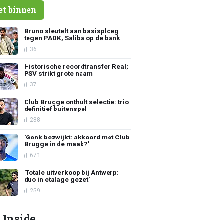
et binnen
Bruno sleutelt aan basisploeg
tegen PAOK, Saliba op de bank
36
Historische recordtransfer Real;
PSV strikt grote naam
37
Club Brugge onthult selectie: trio
definitief buitenspel
238
'Genk bezwijkt: akkoord met Club
Brugge in de maak?'
671
'Totale uitverkoop bij Antwerp:
duo in etalage gezet'
259
 Inside