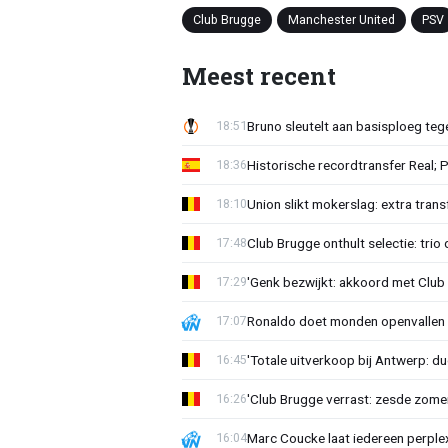
Club Brugge
Manchester United
PSV
Meest recent
Bruno sleutelt aan basisploeg te
18:51
Historische recordtransfer Real; 
18:36
Union slikt mokerslag: extra trans
18:10
Club Brugge onthult selectie: trio 
17:48
'Genk bezwijkt: akkoord met Club
17:29
Ronaldo doet monden openvallen 
17:07
'Totale uitverkoop bij Antwerp: du
16:45
'Club Brugge verrast: zesde zom
16:26
Marc Coucke laat iedereen perplex
16:04