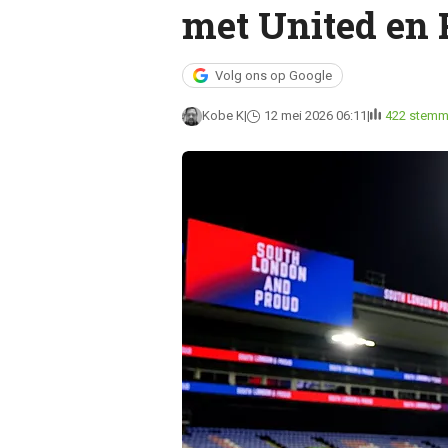
met United en 
Volg ons op Google
Kobe K
12 mei 2026 06:11
422 stem