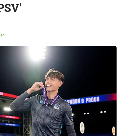
PSV'
men