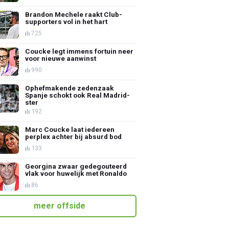
Brandon Mechele raakt Club-
supporters vol in het hart
725
Coucke legt immens fortuin neer
voor nieuwe aanwinst
990
Ophefmakende zedenzaak
Spanje schokt ook Real Madrid-
ster
192
Marc Coucke laat iedereen
perplex achter bij absurd bod
133
Georgina zwaar gedegouteerd
vlak voor huwelijk met Ronaldo
86
meer offside