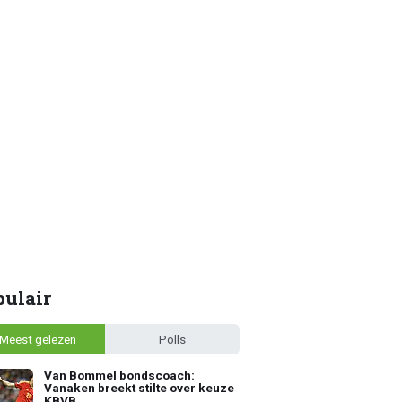
pulair
Meest gelezen
Polls
Van Bommel bondscoach:
Vanaken breekt stilte over keuze
KBVB