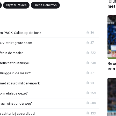
‘Clu
Crystal Palace
Lucca Benetton
met
gen PAOK, Saliba op de bank
36
PSV strikt grote naam
37
fer in de maak?
222
definitief buitenspel
238
Reco
een 
 Brugge in de maak?'
671
met absurd miljoenenpark
93
o in etalage gezet'
259
eraanwinst onderweg'
680
 achter bij absurd bod
133