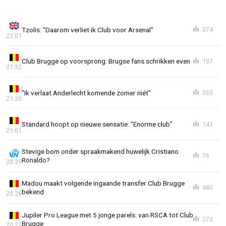
Tzolis: "Daarom verliet ik Club voor Arsenal"
374
22:01
Club Brugge op voorsprong: Brugse fans schrikken even
197
21:32
"Ik verlaat Anderlecht komende zomer niét"
363
21:20
Standard hoopt op nieuwe sensatie: "Enorme club"
141
21:01
Stevige bom onder spraakmakend huwelijk Cristiano
76
Ronaldo?
20:39
Madou maakt volgende ingaande transfer Club Brugge
480
bekend
20:28
Jupiler Pro League met 5 jonge parels: van RSCA tot Club
273
Brugge
20:22