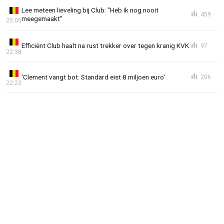
Lee meteen lieveling bij Club: "Heb ik nog nooit
459
meegemaakt"
23:00
Efficiënt Club haalt na rust trekker over tegen kranig KVK
97
22:38
'Clement vangt bot: Standard eist 8 miljoen euro'
206
22:22