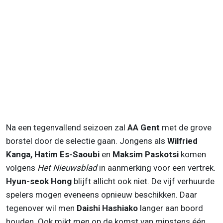
Na een tegenvallend seizoen zal
AA Gent
met de grove
borstel door de selectie gaan. Jongens als
Wilfried
Kanga, Hatim Es-Saoubi
en
Maksim Paskotsi
komen
volgens
Het Nieuwsblad
in aanmerking voor een vertrek.
Hyun-seok Hong
blijft allicht ook niet. De vijf verhuurde
spelers mogen eveneens opnieuw beschikken. Daar
tegenover wil men
Daishi Hashiako
langer aan boord
houden. Ook mikt men op de komst van minstens één