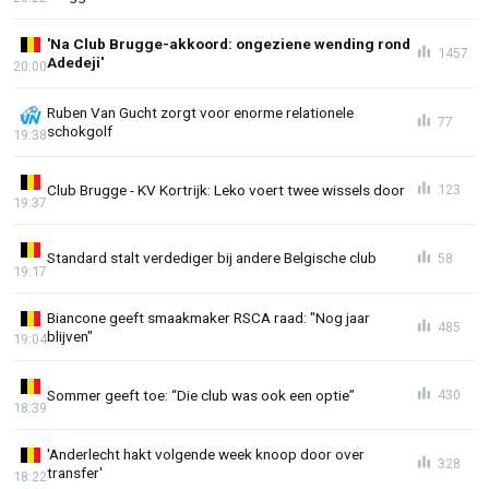
'Na Club Brugge-akkoord: ongeziene wending rond
1457
Adedeji'
20:00
Ruben Van Gucht zorgt voor enorme relationele
77
schokgolf
19:38
Club Brugge - KV Kortrijk: Leko voert twee wissels door
123
19:37
Standard stalt verdediger bij andere Belgische club
58
19:17
Biancone geeft smaakmaker RSCA raad: "Nog jaar
485
blijven"
19:04
Sommer geeft toe: “Die club was ook een optie”
430
18:39
'Anderlecht hakt volgende week knoop door over
328
transfer'
18:22