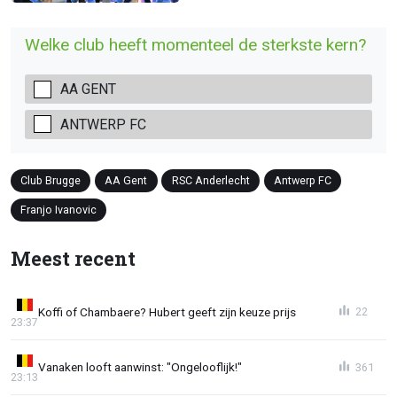
Welke club heeft momenteel de sterkste kern?
AA GENT
ANTWERP FC
Club Brugge
AA Gent
RSC Anderlecht
Antwerp FC
Franjo Ivanovic
Meest recent
Koffi of Chambaere? Hubert geeft zijn keuze prijs
22
23:37
Vanaken looft aanwinst: "Ongelooflijk!"
361
23:13