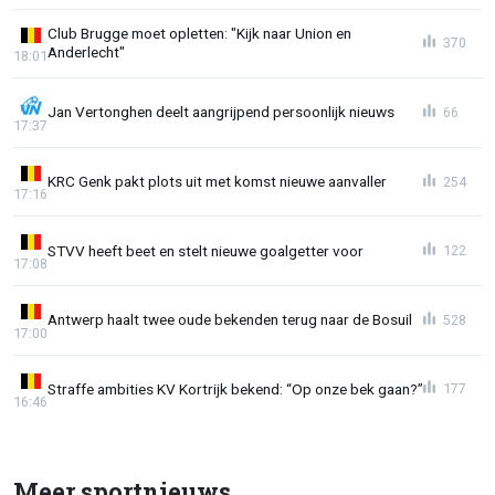
Club Brugge moet opletten: "Kijk naar Union en
370
Anderlecht"
18:01
Jan Vertonghen deelt aangrijpend persoonlijk nieuws
66
17:37
KRC Genk pakt plots uit met komst nieuwe aanvaller
254
17:16
STVV heeft beet en stelt nieuwe goalgetter voor
122
17:08
Antwerp haalt twee oude bekenden terug naar de Bosuil
528
17:00
Straffe ambities KV Kortrijk bekend: “Op onze bek gaan?”
177
16:46
Meer sportnieuws