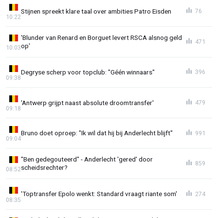
Stijnen spreekt klare taal over ambities Patro Eisden
76
10:22
'Blunder van Renard en Borguet levert RSCA alsnog geld
471
op'
10:03
Degryse scherp voor topclub: "Géén winnaars"
396
09:38
'Antwerp grijpt naast absolute droomtransfer'
479
09:18
Bruno doet oproep: "Ik wil dat hij bij Anderlecht blijft"
991
09:04
"Ben gedegouteerd" - Anderlecht 'gered' door
859
scheidsrechter?
08:52
'Toptransfer Epolo wenkt: Standard vraagt riante som'
274
08:35