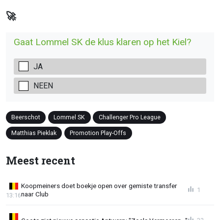
🚀
Gaat Lommel SK de klus klaren op het Kiel?
JA
NEEN
Beerschot
Lommel SK
Challenger Pro League
Matthias Pieklak
Promotion Play-Offs
Meest recent
Koopmeiners doet boekje open over gemiste transfer
1
naar Club
13:16