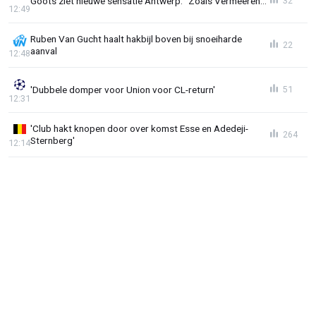
Goots ziet nieuwe sensatie Antwerp: "Zoals Vermeeren..."
32
12:49
Ruben Van Gucht haalt hakbijl boven bij snoeiharde
22
aanval
12:48
'Dubbele domper voor Union voor CL-return'
51
12:31
'Club hakt knopen door over komst Esse en Adedeji-
264
Sternberg'
12:14