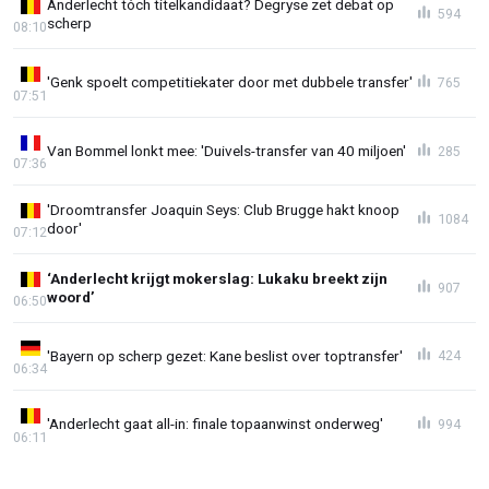
Anderlecht tóch titelkandidaat? Degryse zet debat op
594
scherp
08:10
'Genk spoelt competitiekater door met dubbele transfer'
765
07:51
Van Bommel lonkt mee: 'Duivels-transfer van 40 miljoen'
285
07:36
'Droomtransfer Joaquin Seys: Club Brugge hakt knoop
1084
door'
07:12
‘Anderlecht krijgt mokerslag: Lukaku breekt zijn
907
woord’
06:50
'Bayern op scherp gezet: Kane beslist over toptransfer'
424
06:34
'Anderlecht gaat all-in: finale topaanwinst onderweg'
994
06:11