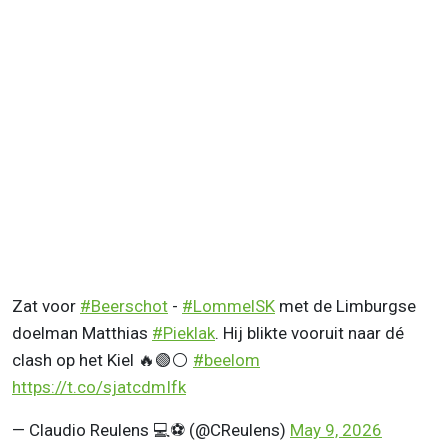
Zat voor
#Beerschot
-
#LommelSK
met de Limburgse
doelman Matthias
#Pieklak
. Hij blikte vooruit naar dé
clash op het Kiel 🔥🟢⚪
#beelom
https://t.co/sjatcdmIfk
— Claudio Reulens 💻⚽ (@CReulens)
May 9, 2026