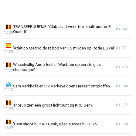
TRANSFERUURTJE: 'Club slaat weer toe, knaltransfer El
242
Ouahdi'
12:00
'Atlético Madrid doet bod van 35 miljoen op Rode Duivel'
97
11:38
Wisselvallig Anderlecht: "Wachten op eerste glas
273
champagne"
11:22
Sam Kerkhofs en Rik Verheye doen Hasselt ontploffen
166
11:12
Thorup ziet één groot lichtpunt bij KRC Genk
172
11:04
'Hasi shopt bij KRC Genk, géén succes bij STVV'
124
10:39