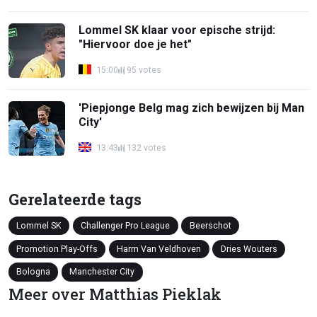
Lommel SK klaar voor epische strijd:
"Hiervoor doe je het"
15:00
95 votes
'Piepjonge Belg mag zich bewijzen bij Man
City'
13:43
132 votes
Gerelateerde tags
Lommel SK
Challenger Pro League
Beerschot
Promotion Play-Offs
Harm Van Veldhoven
Dries Wouters
Bologna
Manchester City
Meer over Matthias Pieklak