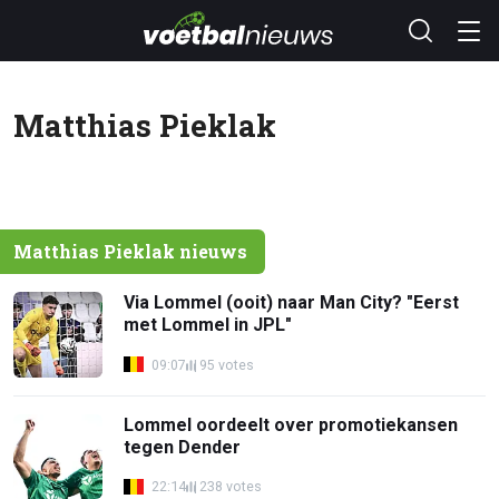
Matthias Pieklak
Matthias Pieklak nieuws
Via Lommel (ooit) naar Man City? "Eerst
met Lommel in JPL"
09:07
95 votes
Lommel oordeelt over promotiekansen
tegen Dender
22:14
238 votes