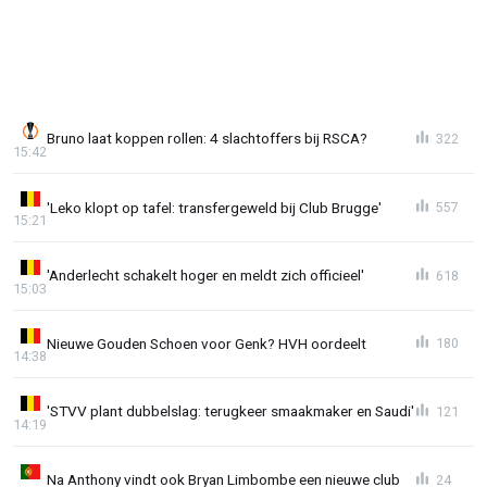
Bruno laat koppen rollen: 4 slachtoffers bij RSCA?
322
15:42
'Leko klopt op tafel: transfergeweld bij Club Brugge'
557
15:21
'Anderlecht schakelt hoger en meldt zich officieel'
618
15:03
Nieuwe Gouden Schoen voor Genk? HVH oordeelt
180
14:38
'STVV plant dubbelslag: terugkeer smaakmaker en Saudi'
121
14:19
Na Anthony vindt ook Bryan Limbombe een nieuwe club
24