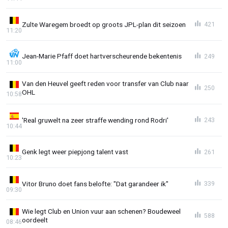
Zulte Waregem broedt op groots JPL-plan dit seizoen
421
11:20
Jean-Marie Pfaff doet hartverscheurende bekentenis
249
11:00
Van den Heuvel geeft reden voor transfer van Club naar
250
OHL
10:58
'Real gruwelt na zeer straffe wending rond Rodri'
243
10:44
Genk legt weer piepjong talent vast
261
10:23
Vitor Bruno doet fans belofte: "Dat garandeer ik"
339
09:30
Wie legt Club en Union vuur aan schenen? Boudeweel
588
oordeelt
08:46