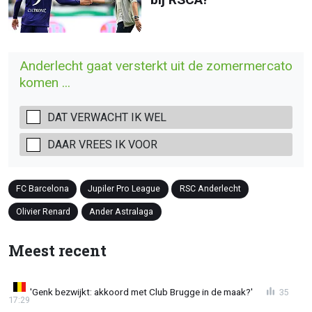
Anderlecht gaat versterkt uit de zomermercato
komen ...
DAT VERWACHT IK WEL
DAAR VREES IK VOOR
FC Barcelona
Jupiler Pro League
RSC Anderlecht
Olivier Renard
Ander Astralaga
Meest recent
'Genk bezwijkt: akkoord met Club Brugge in de maak?'
35
17:29