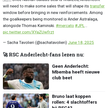
will need to make some sales that will shape its
transfer
window before bringing in new reinforcements. Among
the goalkeepers being monitored is Ander Astralaga,
alongside Thomas Kaminski.
#mercato
#JPL
…
pic.twitter.com/XYaZUwfrzt
— Sacha Tavolieri (@sachatavolieri)
June 18, 2025
🚀 RSC Anderlecht-fans lezen nu:
Geen Anderlecht:
Mbemba heeft nieuwe
club beet
Bruno laat koppen
rollen: 4 slachtoffers
bij RSCA?