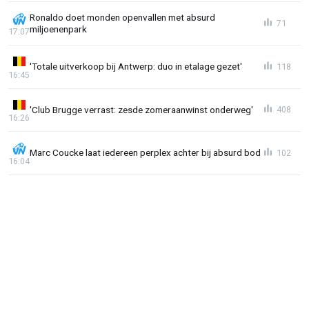
Ronaldo doet monden openvallen met absurd
71
miljoenenpark
17:07
'Totale uitverkoop bij Antwerp: duo in etalage gezet'
118
16:45
'Club Brugge verrast: zesde zomeraanwinst onderweg'
408
16:26
Marc Coucke laat iedereen perplex achter bij absurd bod
102
16:04