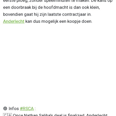
eerste ploeg, zonder speelminuten te maken. De kans op
een doorbraak bij de hoofdmacht is dan ook klein,
bovendien gaat hij zijn laatste contractjaar in.
Anderlecht
kan dus mogelijk een koopje doen.
🟣 Infos
#RSCA
:
🇨🇦 Once Nathan Saliba’s deal is finalized, Anderlecht