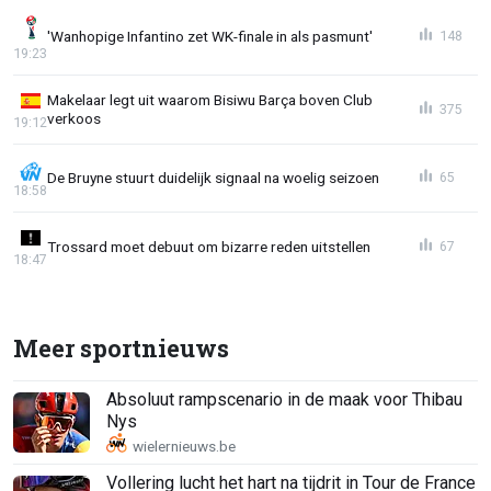
'Wanhopige Infantino zet WK-finale in als pasmunt'
148
19:23
Makelaar legt uit waarom Bisiwu Barça boven Club
375
verkoos
19:12
De Bruyne stuurt duidelijk signaal na woelig seizoen
65
18:58
Trossard moet debuut om bizarre reden uitstellen
67
18:47
Meer sportnieuws
Absoluut rampscenario in de maak voor Thibau
Nys
Vollering lucht het hart na tijdrit in Tour de France