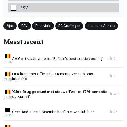
PSV
Ajax
PSV
Eredivisie
FC Groningen
Heracles Almelo
Meest recent
AA Gent kraait victorie: "Buffalo's beste optie voor mij"
0
08:00
FIFA komt met officieel statement over toekomst
2
Infantino
07:58
'Club Brugge stunt met nieuwe Tzolis: 17M-sensatie
416
op komst'
07:30
Geen Anderlecht: Mbemba heeft nieuwe club beet
26
07:15