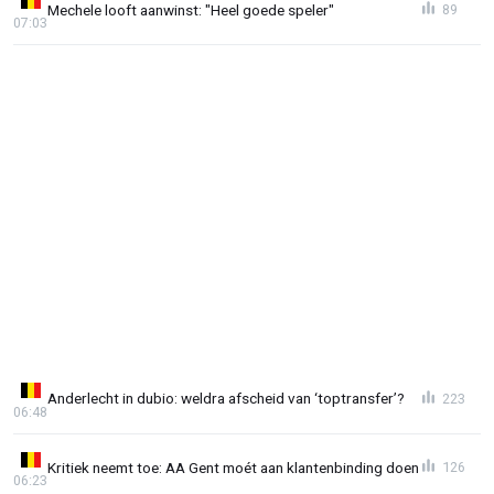
Mechele looft aanwinst: "Heel goede speler"
89
07:03
Anderlecht in dubio: weldra afscheid van ‘toptransfer’?
223
06:48
Kritiek neemt toe: AA Gent moét aan klantenbinding doen
126
06:23