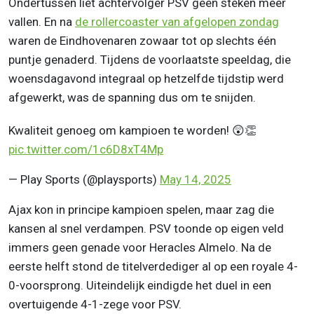
Ondertussen liet achtervolger PSV geen steken meer
vallen. En na
de rollercoaster van afgelopen zondag
waren de Eindhovenaren zowaar tot op slechts één
puntje genaderd. Tijdens de voorlaatste speeldag, die
woensdagavond integraal op hetzelfde tijdstip werd
afgewerkt, was de spanning dus om te snijden.
Kwaliteit genoeg om kampioen te worden! 😲👏
pic.twitter.com/1c6D8xT4Mp
— Play Sports (@playsports)
May 14, 2025
Ajax kon in principe kampioen spelen, maar zag die
kansen al snel verdampen. PSV toonde op eigen veld
immers geen genade voor Heracles Almelo. Na de
eerste helft stond de titelverdediger al op een royale 4-
0-voorsprong. Uiteindelijk eindigde het duel in een
overtuigende 4-1-zege voor PSV.