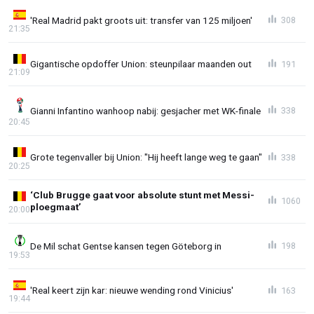
'Real Madrid pakt groots uit: transfer van 125 miljoen'
308
21:35
Gigantische opdoffer Union: steunpilaar maanden out
191
21:09
Gianni Infantino wanhoop nabij: gesjacher met WK-finale
338
20:45
Grote tegenvaller bij Union: "Hij heeft lange weg te gaan"
338
20:25
‘Club Brugge gaat voor absolute stunt met Messi-
1060
ploegmaat’
20:00
De Mil schat Gentse kansen tegen Göteborg in
198
19:53
'Real keert zijn kar: nieuwe wending rond Vinicius'
163
19:44