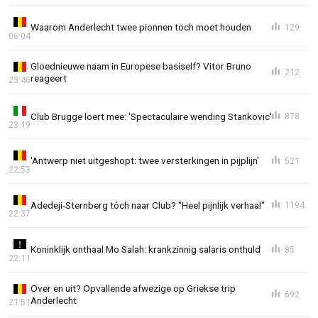
Waarom Anderlecht twee pionnen toch moet houden
129
06:04
Gloednieuwe naam in Europese basiself? Vitor Bruno
212
reageert
23:46
Club Brugge loert mee: 'Spectaculaire wending Stankovic'
878
23:19
'Antwerp niet uitgeshopt: twee versterkingen in pijplijn'
521
22:53
Adedeji-Sternberg tóch naar Club? "Heel pijnlijk verhaal"
1194
22:37
Koninklijk onthaal Mo Salah: krankzinnig salaris onthuld
85
22:11
Over en uit? Opvallende afwezige op Griekse trip
692
Anderlecht
21:51