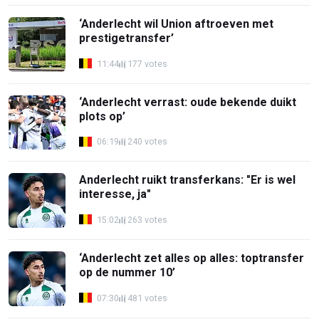
‘Anderlecht wil Union aftroeven met
prestigetransfer’
11:44
177 votes
‘Anderlecht verrast: oude bekende duikt
plots op’
06:19
240 votes
Anderlecht ruikt transferkans: "Er is wel
interesse, ja"
15:02
263 votes
‘Anderlecht zet alles op alles: toptransfer
op de nummer 10’
07:30
481 votes