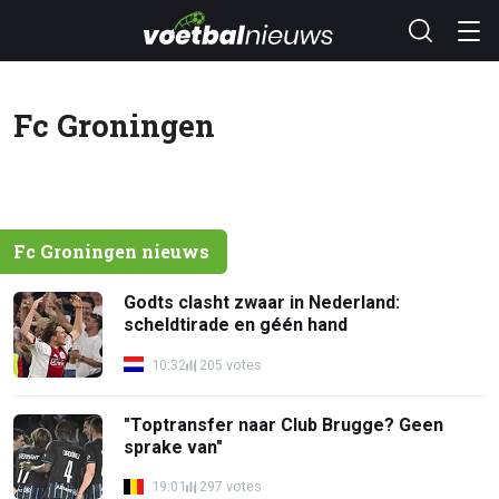
Fc Groningen
Fc Groningen nieuws
Godts clasht zwaar in Nederland:
scheldtirade en géén hand
10:32
205 votes
"Toptransfer naar Club Brugge? Geen
sprake van"
19:01
297 votes