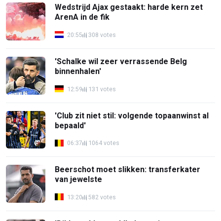
Wedstrijd Ajax gestaakt: harde kern zet
ArenA in de fik
20:55
308 votes
'Schalke wil zeer verrassende Belg
binnenhalen'
12:59
131 votes
'Club zit niet stil: volgende topaanwinst al
bepaald'
06:37
1064 votes
Beerschot moet slikken: transferkater
van jewelste
13:20
582 votes