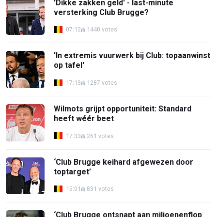
'Dikke zakken geld' - last-minute
versterking Club Brugge?
07:12
1440 votes
'In extremis vuurwerk bij Club: topaanwinst
op tafel'
17:13
1287 votes
Wilmots grijpt opportuniteit: Standard
heeft wéér beet
17:33
261 votes
‘Club Brugge keihard afgewezen door
toptarget’
15:01
831 votes
‘Club Brugge ontsnapt aan miljoenenflop