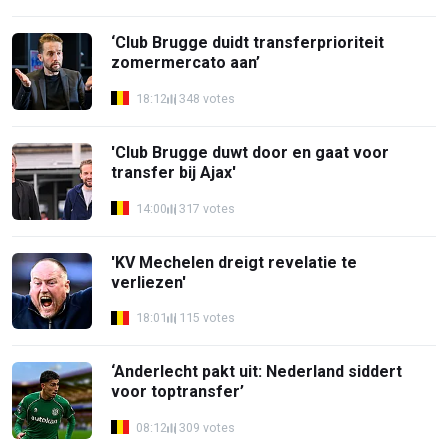
‘Club Brugge duidt transferprioriteit
zomermercato aan’
18:12
348 votes
'Club Brugge duwt door en gaat voor
transfer bij Ajax'
14:00
317 votes
'KV Mechelen dreigt revelatie te
verliezen'
18:01
115 votes
‘Anderlecht pakt uit: Nederland siddert
voor toptransfer’
08:12
309 votes