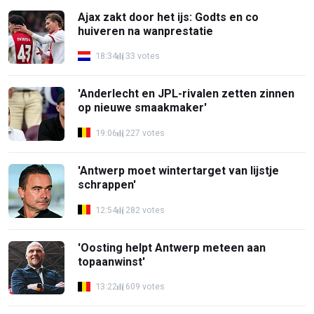
Ajax zakt door het ijs: Godts en co
huiveren na wanprestatie
18:34
33 votes
'Anderlecht en JPL-rivalen zetten zinnen
op nieuwe smaakmaker'
19:06
227 votes
'Antwerp moet wintertarget van lijstje
schrappen'
12:54
282 votes
'Oosting helpt Antwerp meteen aan
topaanwinst'
13:22
609 votes