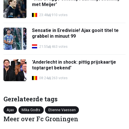
met Meijer’
23:48
910 votes
Sensatie in Eredivisie! Ajax gooit titel te
grabbel in minuut 99
21:55
463 votes
'Anderlecht in shock: pittig prijskaartje
toptarget bekend'
08:24
263 votes
Gerelateerde tags
Ajax
Mika Godts
Etienne Vaessen
Meer over Fc Groningen