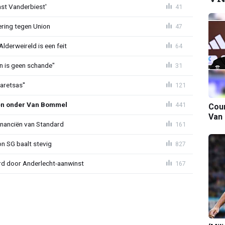
ast Vanderbiest'
41
ring tegen Union
47
lderweireld is een feit
64
en is geen schande"
31
aretsas''
121
en onder Van Bommel
441
Cour
Van
financiën van Standard
161
on SG baalt stevig
827
d door Anderlecht-aanwinst
167