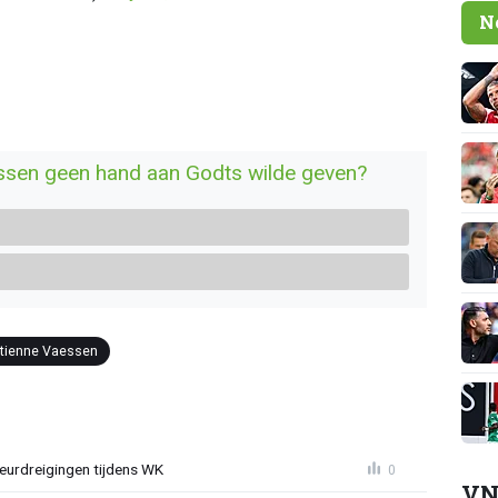
N
Vaessen geen hand aan Godts wilde geven?
tienne Vaessen
eurdreigingen tijdens WK
0
VN