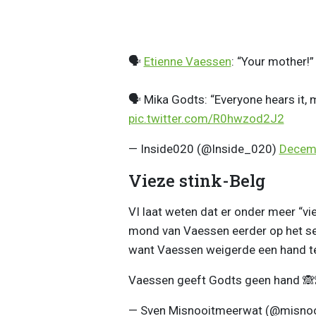
🗣️
Etienne Vaessen
: “Your mother!”
🗣️ Mika Godts: “Everyone hears it,
pic.twitter.com/R0hwzod2J2
— Inside020 (@Inside_020)
Decemb
Vieze stink-Belg
VI laat weten dat er onder meer “vi
mond van Vaessen eerder op het seiz
want Vaessen weigerde een hand t
Vaessen geeft Godts geen hand 
— Sven Misnooitmeerwat (@misno