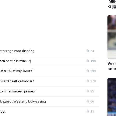
‘Mil
krij
terzege voor dinsdag
74
en beetje in mineur)
198
Verm
sens
sfer: "Niet mijn keuze"
299
rard haalt keihard uit
278
 Lommel meteen primeur
85
n bezorgt Westerlo bolwassing
66
beet
81