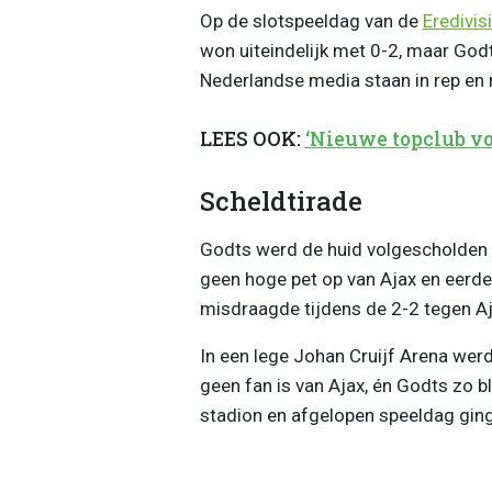
Op de slotspeeldag van de
Eredivis
won uiteindelijk met 0-2, maar God
Nederlandse media staan in rep en 
LEES OOK:
‘Nieuwe topclub voo
Scheldtirade
Godts werd de huid volgescholde
geen hoge pet op van Ajax en eerder
misdraagde tijdens de 2-2 tegen Aj
In een lege Johan Cruijf Arena wer
geen fan is van Ajax, én Godts zo b
stadion en afgelopen speeldag ging