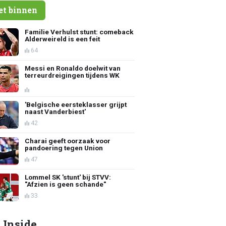
et binnen
Familie Verhulst stunt: comeback
Alderweireld is een feit
64
Messi en Ronaldo doelwit van
terreurdreigingen tijdens WK
'Belgische eersteklasser grijpt
naast Vanderbiest'
42
Charai geeft oorzaak voor
pandoering tegen Union
47
Lommel SK 'stunt' bij STVV:
"Afzien is geen schande"
33
 Inside