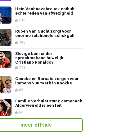
Hein Vanhaezebrouck onthult:
echte reden van afwezigheid
216
Ruben Van Gucht zorgt voor
enorme relationele schokgolf
195
Stevige bom onder
spraakmakend huwelijk
Cristiano Ronaldo?
148
Coucke en Borsato zorgen voor
immens vuurwerk in Knokke
69
Familie Verhulst stunt: comeback
Alderweireld is een feit
64
meer offside