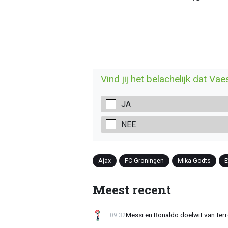
Vind jij het belachelijk dat 
JA
NEE
Ajax
FC Groningen
Mika Godts
E
Meest recent
Messi en Ronaldo doelwit van terr
09:32