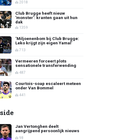
2018
Club Brugge heeft nieuw
'monster': kranten gaan uit hun
dak
1359
‘Miljoenenbom bij Club Brugge:
Leko krijgt zijn eigen Yamal’
713
Vermeeren forceert plots
sensationele transferwending
487
Courtois-soap escaleert meteen
onder Van Bommel
441
side
Jan Vertonghen deelt
aangrijpend persoonlijk nieuws
98