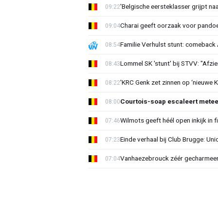
'Belgische eersteklasser grijpt na
09:22
Charai geeft oorzaak voor pandoe
09:04
Familie Verhulst stunt: comeback A
08:54
Lommel SK 'stunt' bij STVV: "Afzi
08:43
'KRC Genk zet zinnen op ‘nieuwe K
08:22
Courtois-soap escaleert mete
08:00
Wilmots geeft héél open inkijk in 
07:46
Einde verhaal bij Club Brugge: Uni
07:23
Vanhaezebrouck zéér gecharmeer
07:04