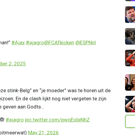
 man!”
#Ajax
#ajagro
@FCAfkicken
@ESPNnl
er 2, 2025
eze stink-Belg” en “je moeder” was te horen uit de
oen. En de clash lijkt nog niet vergeten te zijn
e geven aan Godts…
🙈
#ajagro
pic.twitter.com/pwqEideNhZ
oitmeerwat)
May 21, 2026