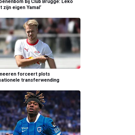
joenenbom bij Club Brugge: Leko
gt zijn eigen Yamal’
eeren forceert plots
ationele transferwending