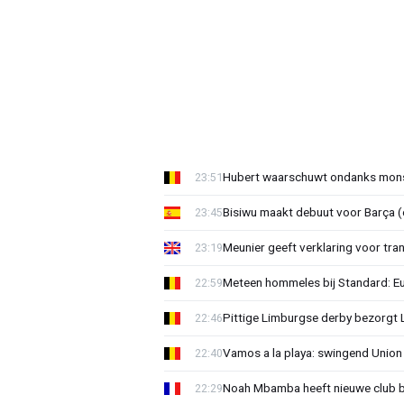
Hubert waarschuwt ondanks mons
23:51
Bisiwu maakt debuut voor Barça (e
23:45
Meunier geeft verklaring voor tran
23:19
Meteen hommeles bij Standard: Euv
22:59
Pittige Limburgse derby bezorgt
22:46
Vamos a la playa: swingend Unio
22:40
Noah Mbamba heeft nieuwe club 
22:29