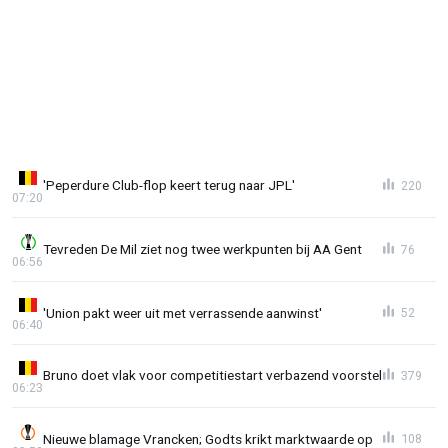
'Peperdure Club-flop keert terug naar JPL'
220
07:20
Tevreden De Mil ziet nog twee werkpunten bij AA Gent
76
06:56
'Union pakt weer uit met verrassende aanwinst'
52
06:40
Bruno doet vlak voor competitiestart verbazend voorstel
379
06:23
Nieuwe blamage Vrancken; Godts krikt marktwaarde op
108