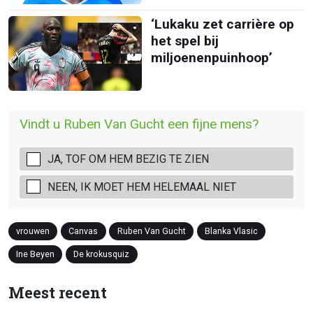
‘Lukaku zet carrière op
het spel bij
miljoenenpuinhoop’
Vindt u Ruben Van Gucht een fijne mens?
JA, TOF OM HEM BEZIG TE ZIEN
NEEN, IK MOET HEM HELEMAAL NIET
vrouwen
Canvas
Ruben Van Gucht
Blanka Vlasic
Ine Beyen
De krokusquiz
Meest recent