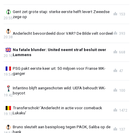
Gent zet grote stap: sterke eerste helft levert Zweedse
153
zege op
20:55
Anderlecht bevoordeeld door VAR? De Bilde velt oordeel
393
20:38
Na fatale blunder: United neemt straf besluit over
668
Lammens
20:10
PSG pakt eerste keer uit: 50 miljoen voor Franse WK-
47
ganger
19:54
Infantino blijft aangeschoten wild: UEFA behoudt WK-
100
boycot
19:42
Transferschok! 'Anderlecht in actie voor comeback
1472
Lukaku'
19:13
Bruno sleutelt aan basisploeg tegen PAOK, Saliba op de
137
bank
18:51