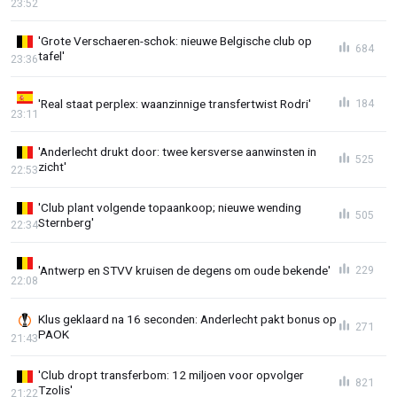
23:52
'Grote Verschaeren-schok: nieuwe Belgische club op
684
tafel'
23:36
'Real staat perplex: waanzinnige transfertwist Rodri'
184
23:11
'Anderlecht drukt door: twee kersverse aanwinsten in
525
zicht'
22:53
'Club plant volgende topaankoop; nieuwe wending
505
Sternberg'
22:34
'Antwerp en STVV kruisen de degens om oude bekende'
229
22:08
Klus geklaard na 16 seconden: Anderlecht pakt bonus op
271
PAOK
21:43
'Club dropt transferbom: 12 miljoen voor opvolger
821
Tzolis'
21:22