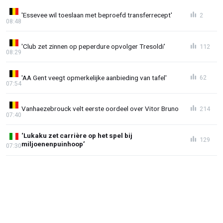
'Essevee wil toeslaan met beproefd transferrecept'
2
08:48
'Club zet zinnen op peperdure opvolger Tresoldi'
112
08:29
'AA Gent veegt opmerkelijke aanbieding van tafel'
62
07:54
Vanhaezebrouck velt eerste oordeel over Vitor Bruno
214
07:40
‘Lukaku zet carrière op het spel bij
129
miljoenenpuinhoop’
07:30