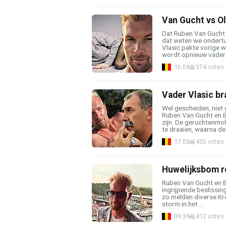
Van Gucht vs Ol
Dat Ruben Van Gucht n
dat weten we ondertu
Vlasic pakte vorige w
wordt opnieuw vader.
16:09
374 votes
Vader Vlasic br
Wel gescheiden, niet g
Ruben Van Gucht en B
zijn. De geruchtenmo
te draaien, waarna de .
17:03
435 votes
Huwelijksbom ro
Ruben Van Gucht en B
ingrijpende beslissin
zo melden diverse Kro
storm in het ...
09:39
412 votes