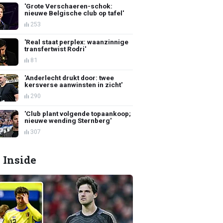
'Grote Verschaeren-schok:
nieuwe Belgische club op tafel'
253
'Real staat perplex: waanzinnige
transfertwist Rodri'
81
'Anderlecht drukt door: twee
kersverse aanwinsten in zicht'
290
'Club plant volgende topaankoop;
nieuwe wending Sternberg'
307
 Inside