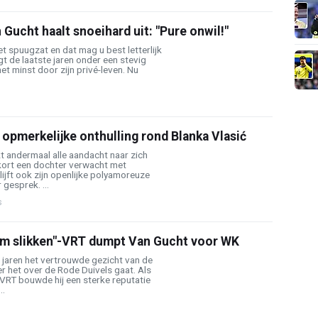
Gucht haalt snoeihard uit: "Pure onwil!"
t spuugzat en dat mag u best letterlijk
t de laatste jaren onder een stevig
het minst door zijn privé-leven. Nu
opmerkelijke onthulling rond Blanka Vlasić
t andermaal alle aandacht naar zich
enkort een dochter verwacht met
lijft ook zijn openlijke polyamoreuze
gesprek. ...
s
 om slikken"-VRT dumpt Van Gucht voor WK
 jaren het vertrouwde gezicht van de
r het over de Rode Duivels gaat. Als
VRT bouwde hij een sterke reputatie
..