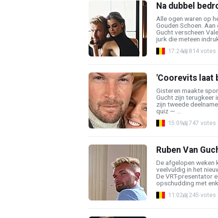
Na dubbel bedr
Alle ogen waren op he
Gouden Schoen. Aan d
Gucht verscheen Vale
jurk die meteen indruk
17:24
814 votes
'Coorevits laat
Gisteren maakte spor
Gucht zijn terugkeer 
zijn tweede deelname —
quiz — ...
15:09
747 votes
Ruben Van Gucht 
De afgelopen weken
veelvuldig in het nieu
De VRT-presentator e
opschudding met enkel
11:02
245 votes