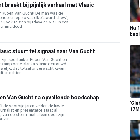
breekt bij pijnlijk verhaal met Vlasic
r Ruben Van Gucht! De man was de
onderen op zowat elke 'award-show',
ij ook te zien bij Play4 en VRT. In een
amma deed ...
Na f
bes
lasic stuurt fel signaal naar Van Gucht
n zijn sportanker Ruben Van Gucht en
gkampioene Blanka Vlasic getrouwd.
elijk, dat totaal onverwacht kwam.
t er echter ...
en Van Gucht na opvallende boodschap
'Clu
 de voorbije jaren zelden de luwte
17M-
rnalist en presentator staat al
g van de storm, niet alleen door zijn
zijn ...