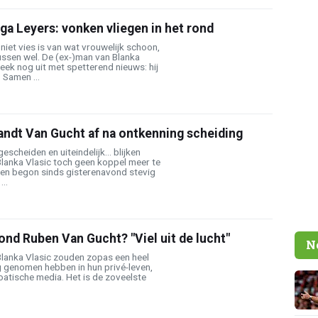
ga Leyers: vonken vliegen in het rond
iet vies is van wat vrouwelijk schoon,
ssen wel. De (ex-)man van Blanka
eek nog uit met spetterend nieuws: hij
 Samen ...
andt Van Gucht af na ontkenning scheiding
escheiden en uiteindelijk... blijken
lanka Vlasic toch geen koppel meer te
len begon sinds gisterenavond stevig
..
nd Ruben Van Gucht? "Viel uit de lucht"
N
lanka Vlasic zouden zopas een heel
g genomen hebben in hun privé-leven,
atische media. Het is de zoveelste