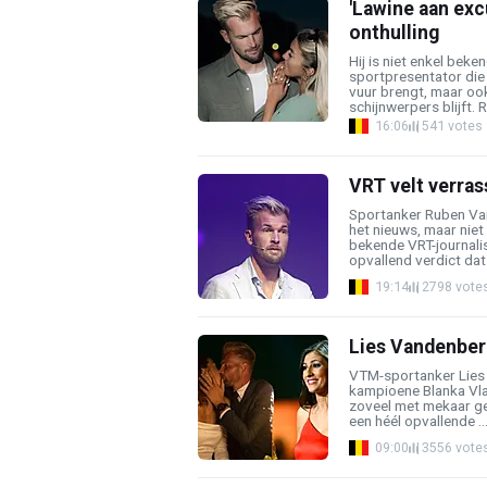
'Lawine aan ex
onthulling
Hij is niet enkel beke
sportpresentator die
vuur brengt, maar ook
schijnwerpers blijft. 
16:06
541 votes
VRT velt verra
Sportanker Ruben Va
het nieuws, maar niet
bekende VRT-journalis
opvallend verdict dat 
19:14
2798 vote
Lies Vandenberg
VTM-sportanker Lies
kampioene Blanka Vlas
zoveel met mekaar g
een héél opvallende ..
09:00
3556 vote