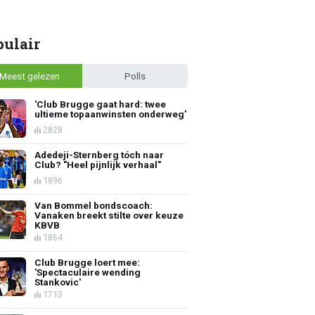
pulair
Meest gelezen
Polls
'Club Brugge gaat hard: twee
ultieme topaanwinsten onderweg'
2828
Adedeji-Sternberg tóch naar
Club? "Heel pijnlijk verhaal"
1896
Van Bommel bondscoach:
Vanaken breekt stilte over keuze
KBVB
1864
Club Brugge loert mee:
'Spectaculaire wending
Stankovic'
1713