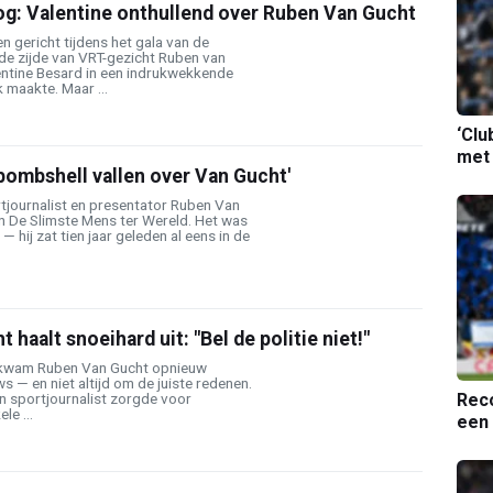
og: Valentine onthullend over Ruben Van Gucht
n gericht tijdens het gala van de
e zijde van VRT-gezicht Ruben van
ntine Besard in een indrukwekkende
 maakte. Maar ...
‘Clu
met
 bombshell vallen over Van Gucht'
tjournalist en presentator Ruben Van
in De Slimste Mens ter Wereld. Het was
 hij zat tien jaar geleden al eens in de
haalt snoeihard uit: "Bel de politie niet!"
 kwam Ruben Van Gucht opnieuw
ws — en niet altijd om de juiste redenen.
Reco
n sportjournalist zorgde voor
e ...
een 