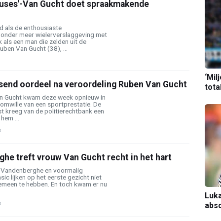
cuses'-Van Gucht doet spraakmakende
nd als de enthousiaste
 onder meer wielerverslaggeving met
 als een man die zelden uit de
Ruben Van Gucht (38), ...
‘Mil
ssend oordeel na veroordeling Ruben Van Gucht
tota
n Gucht kwam deze week opnieuw in
 omwille van een sportprestatie. De
t kreeg van de politierechtbank een
hem ...
s
he treft vrouw Van Gucht recht in het hart
 Vandenberghe en voormalig
ic lijken op het eerste gezicht niet
emeen te hebben. En toch kwam er nu
.
Luka
s
abso