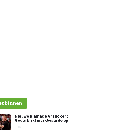
et binnen
Nieuwe blamage Vrancken;
Godts krikt marktwaarde op
35