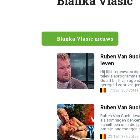
Blanka Vlasic
Blanka Vlasic nieuws
Ruben Van Guch
leven
Hij lijkt tegenwoordig
televisieprogramma's
Gucht blijft zijn agen
geregeld voor vragen b
17:33
203 votes
Ruben Van Guch
Ruben Van Gucht kwaad
als sommigen denken. 
schuilt een man die g
om zijn ongenoegen te
22:12
376 votes