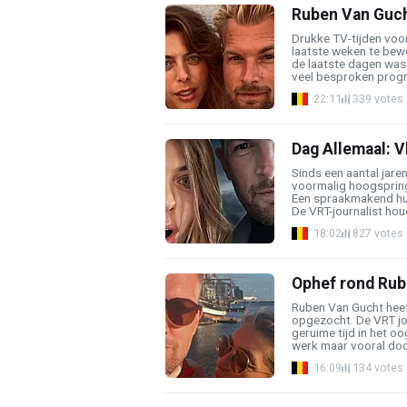
Ruben Van Gucht 
Drukke TV-tijden voo
laatste weken te bew
de laatste dagen was h
veel besproken progr
22:11
339 votes
Dag Allemaal: V
Sinds een aantal jare
voormalig hoogsprin
Een spraakmakend huw
De VRT-journalist houd
18:02
827 votes
Ophef rond Rub
Ruben Van Gucht heeft
opgezocht. De VRT jou
geruime tijd in het oo
werk maar vooral door 
16:09
134 votes