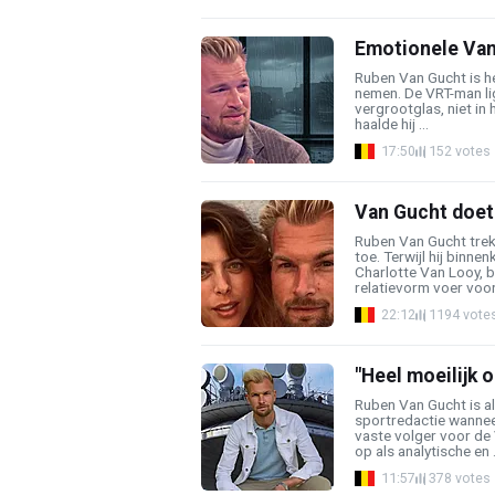
Emotionele Van 
Ruben Van Gucht is he
nemen. De VRT-man lig
vergrootglas, niet in 
haalde hij ...
17:50
152 votes
Van Gucht doet 
Ruben Van Gucht trek
toe. Terwijl hij binn
Charlotte Van Looy, b
relatievorm voer voor 
22:12
1194 vote
"Heel moeilijk
Ruben Van Gucht is al
sportredactie wannee
vaste volger voor de 
op als analytische en .
11:57
378 votes