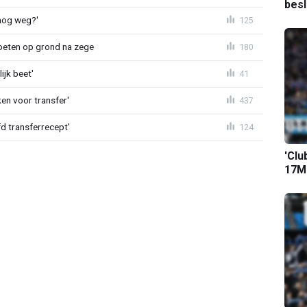
bes
lnog weg?'
125
eten op grond na zege
180
ijk beet'
41
en voor transfer'
437
d transferrecept'
124
'Clu
17M-