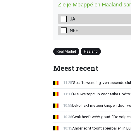
Zie je Mbappé en Haaland sam
JA
NEE
Real Madrid
Haaland
Meest recent
‘Straffe wending: verrassende clu
11:25
‘Nieuwe topclub voor Mika Godts: 
11:11
Leko hakt meteen knopen door voo
10:55
Genk heeft wéér goud: “De volgen
10:36
Anderlecht toont spierballen in 
10:15