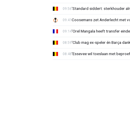
'Standard siddert: sterkhouder a
09:56
Coosemans zet Anderlecht met vo
09:41
'Orel Mangala heeft transfer eindel
09:14
'Club mag ex-speler én Barça dank
08:59
'Essevee wil toeslaan met beproef
08:48