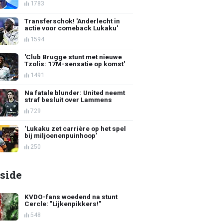
1783
Transferschok! 'Anderlecht in
actie voor comeback Lukaku'
1594
'Club Brugge stunt met nieuwe
Tzolis: 17M-sensatie op komst'
1491
Na fatale blunder: United neemt
straf besluit over Lammens
729
‘Lukaku zet carrière op het spel
bij miljoenenpuinhoop’
250
side
KVDO-fans woedend na stunt
Cercle: "Lijkenpikkers!"
548