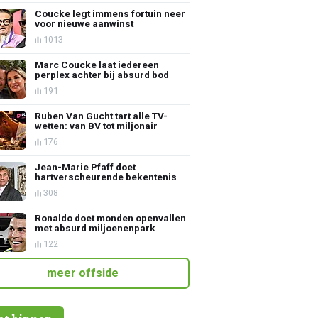
Coucke legt immens fortuin neer
voor nieuwe aanwinst
1013
Marc Coucke laat iedereen
perplex achter bij absurd bod
191
Ruben Van Gucht tart alle TV-
wetten: van BV tot miljonair
176
Jean-Marie Pfaff doet
hartverscheurende bekentenis
308
Ronaldo doet monden openvallen
met absurd miljoenenpark
122
meer offside