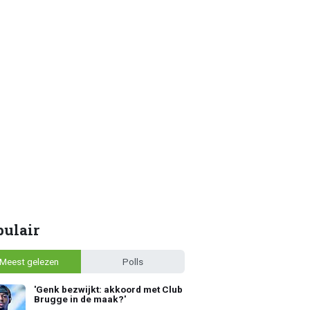
pulair
Meest gelezen
Polls
'Genk bezwijkt: akkoord met Club
Brugge in de maak?'