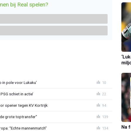
en bij Real spelen?
‘Luk
milj
b in pole voor Lukaku’
10
PSG schiet in actie’
22
r opener tegen KV Kortrijk
94
de grote toptransfer”
139
Na f
Europa: “Echte mannenmatch”
134