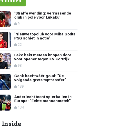
et binnen
‘Straffe wending: verrassende
club in pole voor Lukaku’
9
‘Nieuwe topclub voor Mika Godts:
PSG schiet in actie’
22
Leko hakt meteen knopen door
voor opener tegen KV Kortrijk
93
Genk heeft wéér goud: “De
volgende grote toptransfer”
139
Anderlecht toont spierballen in
Europa: “Echte mannenmatch”
134
 Inside