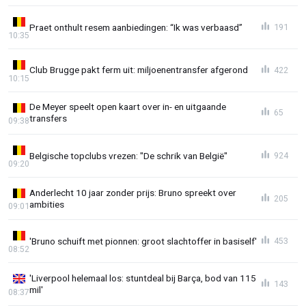
Praet onthult resem aanbiedingen: “Ik was verbaasd”
191
10:35
Club Brugge pakt ferm uit: miljoenentransfer afgerond
422
10:15
De Meyer speelt open kaart over in- en uitgaande
65
transfers
09:38
Belgische topclubs vrezen: "De schrik van België"
924
09:20
Anderlecht 10 jaar zonder prijs: Bruno spreekt over
205
ambities
09:01
'Bruno schuift met pionnen: groot slachtoffer in basiself'
453
08:52
'Liverpool helemaal los: stuntdeal bij Barça, bod van 115
143
mil'
08:37