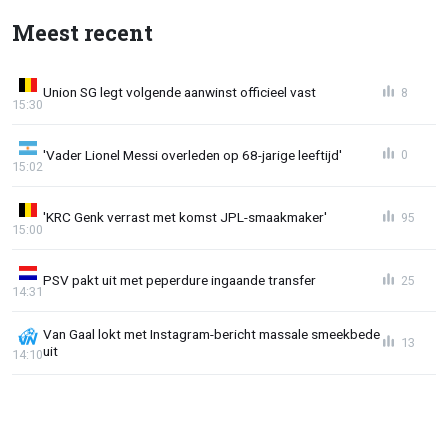
Meest recent
Union SG legt volgende aanwinst officieel vast
8
15:30
'Vader Lionel Messi overleden op 68-jarige leeftijd'
0
15:02
'KRC Genk verrast met komst JPL-smaakmaker'
95
15:00
PSV pakt uit met peperdure ingaande transfer
25
14:31
Van Gaal lokt met Instagram-bericht massale smeekbede
13
uit
14:10