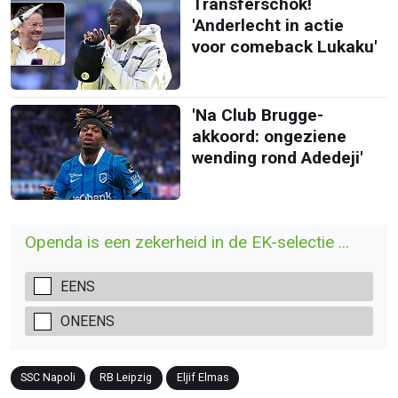
Transferschok!
'Anderlecht in actie
voor comeback Lukaku'
'Na Club Brugge-
akkoord: ongeziene
wending rond Adedeji'
Openda is een zekerheid in de EK-selectie ...
EENS
ONEENS
SSC Napoli
RB Leipzig
Eljif Elmas