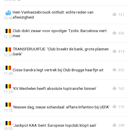
Hein Vanhaezebrouck onthult: echte reden van
121
afwezigheid
12:45
Club dokt zwaar voor opvolger Tzolis: Barcelona viert
336
mee
12:25
TRANSFERUURTJE: 'Club breekt de bank, grote plannen
414
Genk'
12:00
Cisse Sandra legt vertrek bij Club Brugge haarfijn uit
392
11:44
‘KV Mechelen heeft absolute toptransfer binnen’
163
11:24
‘Nieuwe dag, nieuw schandaal: affaire Infantino bij UEFA’
173
11:13
‘Jackpot KAA Gent: Europese topclub klopt aan’
298
10:53