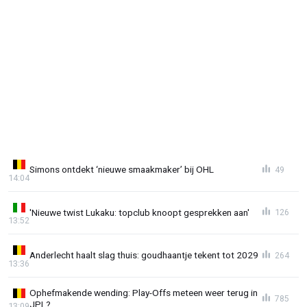
Simons ontdekt ‘nieuwe smaakmaker’ bij OHL
49
14:04
'Nieuwe twist Lukaku: topclub knoopt gesprekken aan'
126
13:52
Anderlecht haalt slag thuis: goudhaantje tekent tot 2029
264
13:36
Ophefmakende wending: Play-Offs meteen weer terug in
785
JPL?
13:09