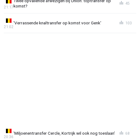
Twee opvallende afwezigen bij Union: toptransfer op
45
komst?
21:17
'Verrassende knaltransfer op komst voor Genk'
103
21:02
'Miljoenentransfer Cercle, Kortrijk wil ook nog toeslaan'
68
20:36