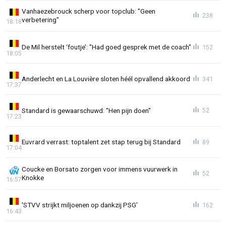
Vanhaezebrouck scherp voor topclub: "Geen
238
verbetering"
18:18
De Mil herstelt ‘foutje’: "Had goed gesprek met de coach"
152
18:05
Anderlecht en La Louvière sloten héél opvallend akkoord
341
17:37
Standard is gewaarschuwd: "Hen pijn doen"
52
17:23
Euvrard verrast: toptalent zet stap terug bij Standard
89
17:04
Coucke en Borsato zorgen voor immens vuurwerk in
52
Knokke
16:57
'STVV strijkt miljoenen op dankzij PSG'
162
16:43