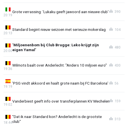
Grote verrassing: 'Lukaku geeft jawoord aan nieuwe club'
390
20:19
Standard begint nieuw seizoen met serieuze mokerslag
104
20:13
‘Miljoenenbom bij Club Brugge: Leko krijgt zijn
480
eigen Yamal’
20:00
Wilmots baalt over Anderlecht: "Anders 10 miljoen euro"
430
19:36
'PSG vindt akkoord en haalt grote naam bij FC Barcelona'
56
19:19
Vanderbiest geeft info over transferplannen KV Mechelen
159
19:02
"Dat ik naar Standard kon? Anderlecht is de grootste
313
club"
18:44