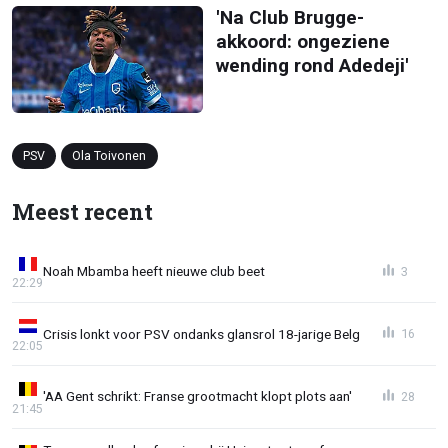
'Na Club Brugge-
akkoord: ongeziene
wending rond Adedeji'
PSV
Ola Toivonen
Meest recent
Noah Mbamba heeft nieuwe club beet
3
22:29
Crisis lonkt voor PSV ondanks glansrol 18-jarige Belg
16
22:05
'AA Gent schrikt: Franse grootmacht klopt plots aan'
28
21:45