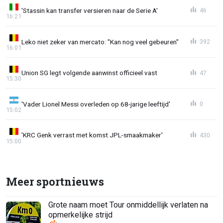
'Stassin kan transfer versieren naar de Serie A'
46
16:21
Leko niet zeker van mercato: "Kan nog veel gebeuren"
392
16:01
Union SG legt volgende aanwinst officieel vast
47
15:30
'Vader Lionel Messi overleden op 68-jarige leeftijd'
0
15:02
'KRC Genk verrast met komst JPL-smaakmaker'
430
15:00
Meer sportnieuws
Grote naam moet Tour onmiddellijk verlaten na
opmerkelijke strijd