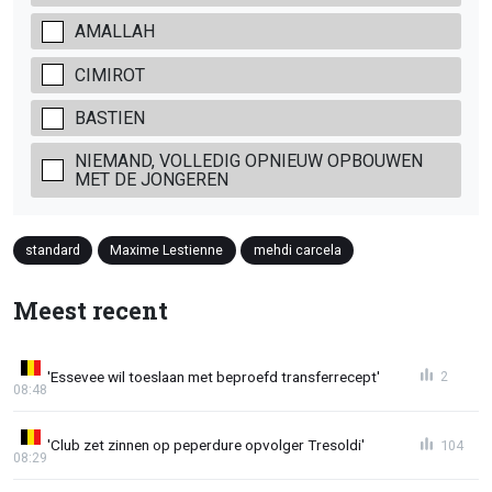
AMALLAH
CIMIROT
BASTIEN
NIEMAND, VOLLEDIG OPNIEUW OPBOUWEN
MET DE JONGEREN
standard
Maxime Lestienne
mehdi carcela
Meest recent
'Essevee wil toeslaan met beproefd transferrecept'
2
08:48
'Club zet zinnen op peperdure opvolger Tresoldi'
104
08:29