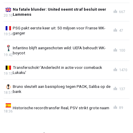
Na fatale blunder: United neemt straf besluit over
667
Lammens
20:10
PSG pakt eerste keer uit: 50 miljoen voor Franse WK-
47
ganger
19:54
Infantino blijft aangeschoten wild: UEFA behoudt WK-
100
boycot
19:42
Transferschok! 'Anderlecht in actie voor comeback
1470
Lukaku'
19:13
Bruno sleutelt aan basisploeg tegen PAOK, Saliba op de
137
bank
18:51
Historische recordtransfer Real; PSV strikt grote naam
89
18:36