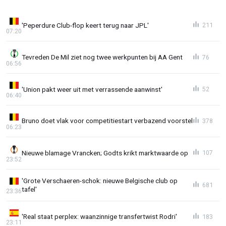
'Peperdure Club-flop keert terug naar JPL'
211
07:20
Tevreden De Mil ziet nog twee werkpunten bij AA Gent
76
06:56
'Union pakt weer uit met verrassende aanwinst'
52
06:40
Bruno doet vlak voor competitiestart verbazend voorstel
378
06:23
Nieuwe blamage Vrancken; Godts krikt marktwaarde op
107
23:52
'Grote Verschaeren-schok: nieuwe Belgische club op
681
tafel'
23:36
'Real staat perplex: waanzinnige transfertwist Rodri'
183
23:11