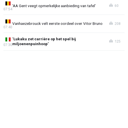
'AA Gent veegt opmerkelijke aanbieding van tafel'
60
07:54
Vanhaezebrouck velt eerste oordeel over Vitor Bruno
208
07:40
‘Lukaku zet carrière op het spel bij
125
miljoenenpuinhoop’
07:30