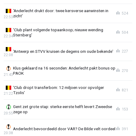
'Anderlecht drukt door: twee kersverse aanwinsten in
524
zicht'
22:53
'Club plant volgende topaankoop; nieuwe wending
504
Sternberg'
22:34
'Antwerp en STVV kruisen de degens om oude bekende'
227
22:08
Klus geklaard na 16 seconden: Anderlecht pakt bonus op
270
PAOK
21:43
'Club dropt transferbom: 12 miljoen voor opvolger
821
Tzolis'
21:22
Gent zet grote stap: sterke eerste helft levert Zweedse
153
zege op
20:55
Anderlecht bevoordeeld door VAR? De Bilde velt oordeel
391
20:38