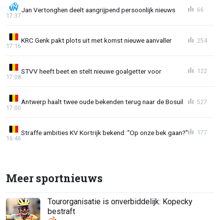
Jan Vertonghen deelt aangrijpend persoonlijk nieuws
66
17:37
KRC Genk pakt plots uit met komst nieuwe aanvaller
254
17:16
STVV heeft beet en stelt nieuwe goalgetter voor
122
17:08
Antwerp haalt twee oude bekenden terug naar de Bosuil
527
17:00
Straffe ambities KV Kortrijk bekend: “Op onze bek gaan?”
177
16:46
Meer sportnieuws
Tourorganisatie is onverbiddelijk: Kopecky
bestraft