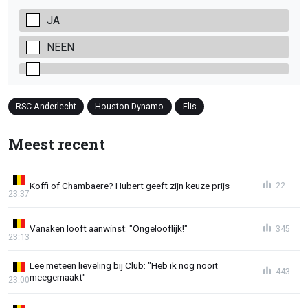
JA
NEEN
RSC Anderlecht
Houston Dynamo
Elis
Meest recent
Koffi of Chambaere? Hubert geeft zijn keuze prijs
22
23:37
Vanaken looft aanwinst: "Ongelooflijk!"
345
23:13
Lee meteen lieveling bij Club: "Heb ik nog nooit
443
meegemaakt"
23:00