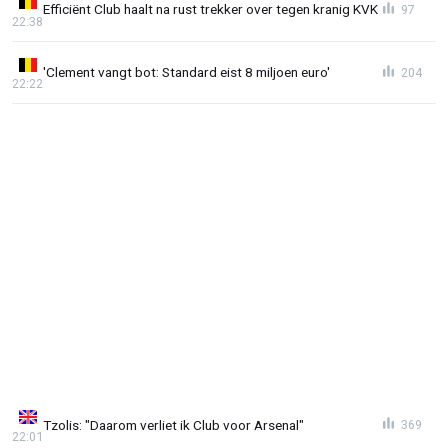
Efficiënt Club haalt na rust trekker over tegen kranig KVK
97
22:38
'Clement vangt bot: Standard eist 8 miljoen euro'
204
22:22
Tzolis: "Daarom verliet ik Club voor Arsenal"
369
22:01