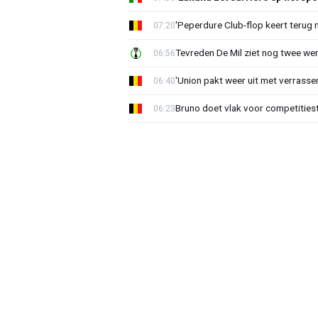
'Peperdure Club-flop keert terug 
07:20
Tevreden De Mil ziet nog twee we
06:56
'Union pakt weer uit met verrasse
06:40
Bruno doet vlak voor competities
06:23