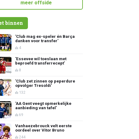
meer offside
et binnen
'Club mag ex-speler én Barça
danken voor transfer'
4
'Essevee wil toeslaan met
beproefd transferrecept'
8
'Club zet zinnen op peperdure
opvolger Tresoldi'
132
'AA Gent veegt opmerkelijke
aanbieding van tafel'
69
Vanhaezebrouck velt eerste
oordeel over Vitor Bruno
244