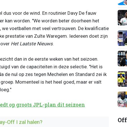
dus voor de wind. En routinier Davy De fauw
eter kan worden. "We worden beter doorheen het
, we voetballen met veel vertrouwen. De kwalificatie
erke prestatie van Zulte Waregem. Iedereen doet zijn
enover
Het Laatste Nieuws
.
ezicht dan in de eerste weken van het seizoen.
igd van de capaciteiten in deze selectie. "Het is
 Na de nul op zes tegen Mechelen en Standard zei ik
e groep. Momenteel is het heel goed, maar er valt
loeg."
dt op groots JPL-plan dit seizoen
Off
y-Off I zal halen?