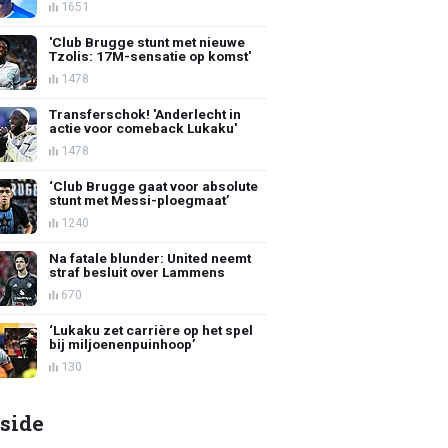
1651
'Club Brugge stunt met nieuwe
Tzolis: 17M-sensatie op komst'
1478
Transferschok! 'Anderlecht in
actie voor comeback Lukaku'
1478
‘Club Brugge gaat voor absolute
stunt met Messi-ploegmaat’
1240
Na fatale blunder: United neemt
straf besluit over Lammens
670
‘Lukaku zet carrière op het spel
bij miljoenenpuinhoop’
130
side