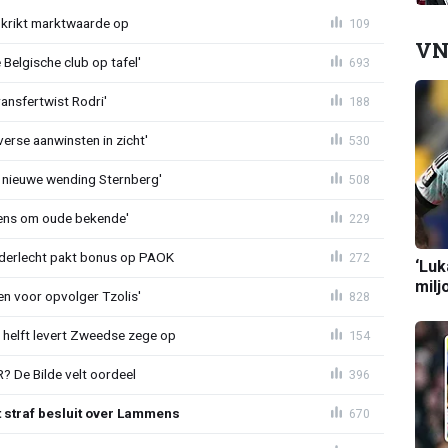
krikt marktwaarde op
109
VN
Belgische club op tafel'
693
ransfertwist Rodri'
188
erse aanwinsten in zicht'
530
 nieuwe wending Sternberg'
508
ens om oude bekende'
229
nderlecht pakt bonus op PAOK
272
‘Luk
milj
en voor opvolger Tzolis'
828
e helft levert Zweedse zege op
154
 De Bilde velt oordeel
396
t straf besluit over Lammens
670