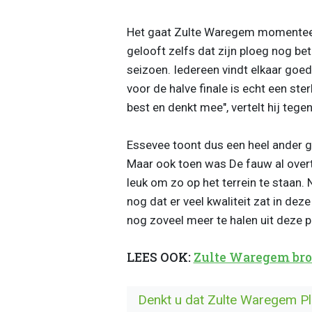
Het gaat Zulte Waregem momenteel 
gelooft zelfs dat zijn ploeg nog b
seizoen. Iedereen vindt elkaar goed
voor de halve finale is echt een st
best en denkt mee", vertelt hij teg
Essevee toont dus een heel ander g
Maar ook toen was De fauw al overtu
leuk om zo op het terrein te staan.
nog dat er veel kwaliteit zat in dez
nog zoveel meer te halen uit deze p
LEES OOK:
Zulte Waregem broe
Denkt u dat Zulte Waregem Pla