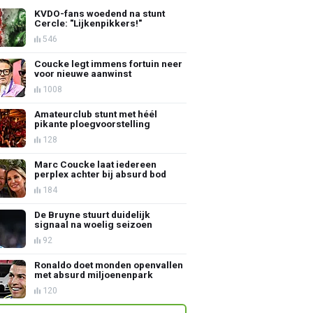
KVDO-fans woedend na stunt
Cercle: "Lijkenpikkers!"
546
Coucke legt immens fortuin neer
voor nieuwe aanwinst
1008
Amateurclub stunt met héél
pikante ploegvoorstelling
128
Marc Coucke laat iedereen
perplex achter bij absurd bod
184
De Bruyne stuurt duidelijk
signaal na woelig seizoen
92
Ronaldo doet monden openvallen
met absurd miljoenenpark
120