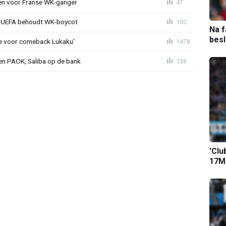
oen voor Franse WK-ganger
47
ld: UEFA behoudt WK-boycot
100
Na f
bes
tie voor comeback Lukaku'
1478
gen PAOK, Saliba op de bank
138
'Clu
17M-