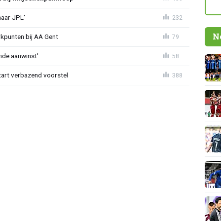
naar JPL'
232
N
rkpunten bij AA Gent
79
nde aanwinst'
58
tart verbazend voorstel
388