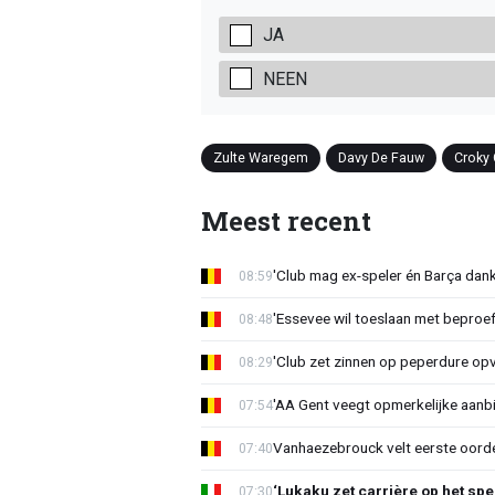
JA
NEEN
Zulte Waregem
Davy De Fauw
Croky
Meest recent
'Club mag ex-speler én Barça dank
08:59
'Essevee wil toeslaan met beproef
08:48
'Club zet zinnen op peperdure opv
08:29
'AA Gent veegt opmerkelijke aanbi
07:54
Vanhaezebrouck velt eerste oorde
07:40
‘Lukaku zet carrière op het spe
07:30