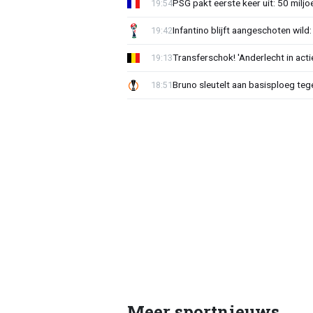
PSG pakt eerste keer uit: 50 milj
19:54
Infantino blijft aangeschoten wi
19:42
Transferschok! 'Anderlecht in ac
19:13
Bruno sleutelt aan basisploeg te
18:51
Meer sportnieuws