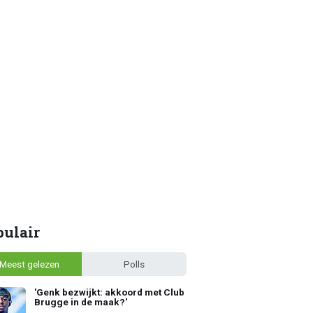
pulair
Meest gelezen
Polls
'Genk bezwijkt: akkoord met Club
Brugge in de maak?'