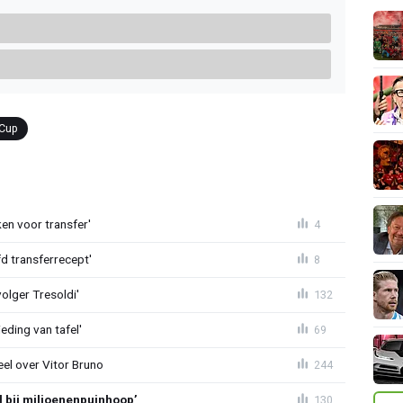
 Cup
en voor transfer'
4
d transferrecept'
8
olger Tresoldi'
132
eding van tafel'
69
el over Vitor Bruno
244
l bij miljoenenpuinhoop’
130