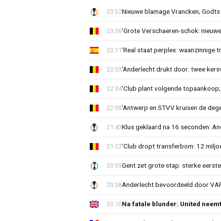
Nieuwe blamage Vrancken; Godts 
23:52
'Grote Verschaeren-schok: nieuwe 
23:36
'Real staat perplex: waanzinnige t
23:11
'Anderlecht drukt door: twee kersv
22:53
'Club plant volgende topaankoop;
22:34
'Antwerp en STVV kruisen de deg
22:08
Klus geklaard na 16 seconden: A
21:43
'Club dropt transferbom: 12 miljo
21:22
Gent zet grote stap: sterke eerst
20:55
Anderlecht bevoordeeld door VAR?
20:38
Na fatale blunder: United neem
20:10