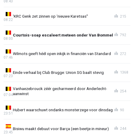
08:43
'KRC Genk zet zinnen op ‘nieuwe Karetsas''
215
08:22
Courtois-soap escaleert meteen onder Van Bommel
792
08:00
Wilmots geeft héél open inkijk in financiën van Standard
272
07:46
Einde verhaal bij Club Brugge: Union SG baalt stevig
1368
07:23
Vanhaezebrouck zéér gecharmeerd door Anderlecht-
254
aanwinst
07:04
Hubert waarschuwt ondanks monsterzege voor dinsdag
90
23:51
Bisiwu maakt debuut voor Barça (een beetje in mineur)
244
23:45