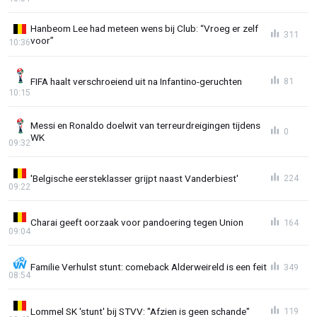
Hanbeom Lee had meteen wens bij Club: “Vroeg er zelf
311
voor”
10:36
FIFA haalt verschroeiend uit na Infantino-geruchten
81
10:15
Messi en Ronaldo doelwit van terreurdreigingen tijdens
0
WK
09:32
'Belgische eersteklasser grijpt naast Vanderbiest'
224
09:22
Charai geeft oorzaak voor pandoering tegen Union
164
09:04
Familie Verhulst stunt: comeback Alderweireld is een feit
349
08:54
Lommel SK 'stunt' bij STVV: "Afzien is geen schande"
119