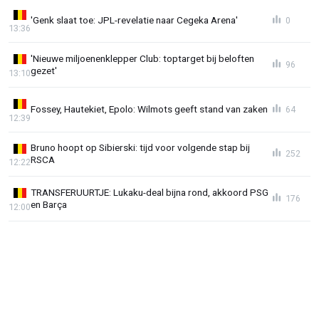
'Genk slaat toe: JPL-revelatie naar Cegeka Arena'
0
13:36
'Nieuwe miljoenenklepper Club: toptarget bij beloften
96
gezet'
13:10
Fossey, Hautekiet, Epolo: Wilmots geeft stand van zaken
64
12:39
Bruno hoopt op Sibierski: tijd voor volgende stap bij
252
RSCA
12:22
TRANSFERUURTJE: Lukaku-deal bijna rond, akkoord PSG
176
en Barça
12:00