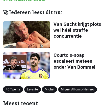
🚀 Iedereen leest dit nu:
Van Gucht krijgt plots
wel héél straffe
concurrentie
Courtois-soap
escaleert meteen
onder Van Bommel
FC Twente
Levante
Michel
Miguel Alfonso Herrero
Meest recent