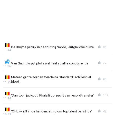
De Bruyne pijnlijk in de fout bij Napoli, Jutgla kwelduivel
96
11:44
Van Gucht krijgt plots wel héél straffe concurrentie
72
11:36
Meteen grote zorgen Cercle na Standard: achilleshiel
90
bloot
11:25
‘Dan toch jackpot: Khalaili op zucht van recordtransfer’
107
11:14
‘OHL wrijft in de handen: strijd om toptalent barst los’
42
10:51