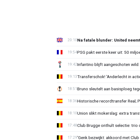
Na fatale blunder: United neem
20:10
PSG pakt eerste keer uit: 50 milj
19:54
Infantino blijft aangeschoten wi
19:42
Transferschok! 'Anderlecht in ac
19:13
Bruno sleutelt aan basisploeg te
18:51
Historische recordtransfer Real; 
18:36
Union slikt mokerslag: extra trans
18:10
Club Brugge onthult selectie: trio 
17:48
'Genk bezwijkt: akkoord met Club
17:29