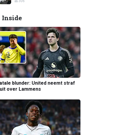
306
 Inside
atale blunder: United neemt straf
luit over Lammens