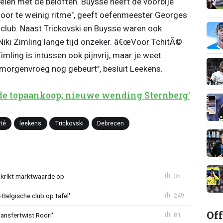
len met de beloften. Buysse heeft de voorbije
oor te weinig ritme", geeft oefenmeester Georges
 club. Naast Trickovski en Buysse waren ook
ki Zimling lange tijd onzeker. â€œVoor TchitÃ©
Zimling is intussen ook pijnvrij, maar je weet
 morgenvroeg nog gebeurt", besluit Leekens.
nde topaankoop; nieuwe wending Sternberg'
ité
leekens
Trickovski
Debrecen
krikt marktwaarde op
35
Belgische club op tafel'
249
Off
ransfertwist Rodri'
81