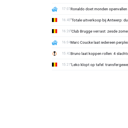
Ronaldo doet monden openvallen 
17:07
'Totale uitverkoop bij Antwerp: du
16:45
'Club Brugge verrast: zesde zom
16:26
Marc Coucke laat iedereen perplex
16:04
Bruno laat koppen rollen: 4 slacht
15:42
'Leko klopt op tafel: transfergewe
15:21