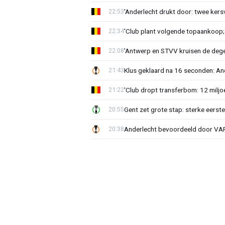
'Anderlecht drukt door: twee kersv
22:53
'Club plant volgende topaankoop;
22:34
'Antwerp en STVV kruisen de deg
22:08
Klus geklaard na 16 seconden: A
21:43
'Club dropt transferbom: 12 miljo
21:22
Gent zet grote stap: sterke eerst
20:55
Anderlecht bevoordeeld door VAR?
20:38