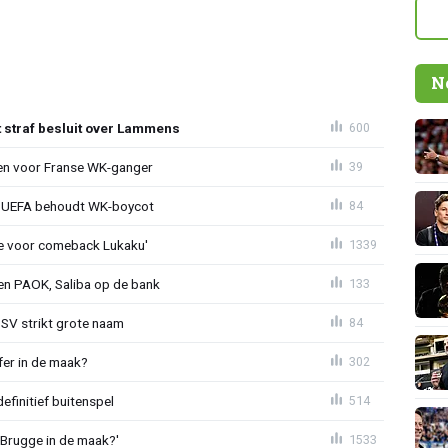
N
t straf besluit over Lammens
600
oen voor Franse WK-ganger
39
ld: UEFA behoudt WK-boycot
84
tie voor comeback Lukaku'
1339
gen PAOK, Saliba op de bank
133
PSV strikt grote naam
84
fer in de maak?
302
definitief buitenspel
514
 Brugge in de maak?'
1533