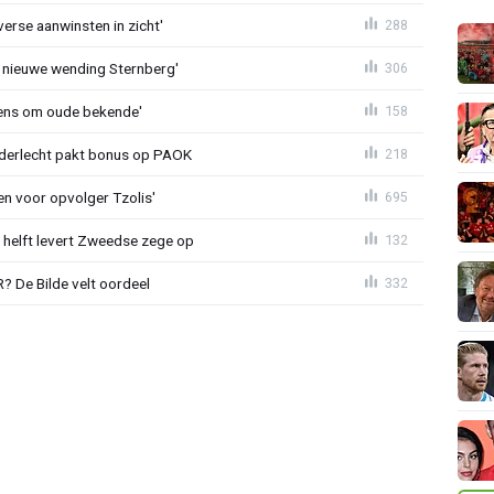
erse aanwinsten in zicht'
288
 nieuwe wending Sternberg'
306
ens om oude bekende'
158
nderlecht pakt bonus op PAOK
218
en voor opvolger Tzolis'
695
e helft levert Zweedse zege op
132
 De Bilde velt oordeel
332