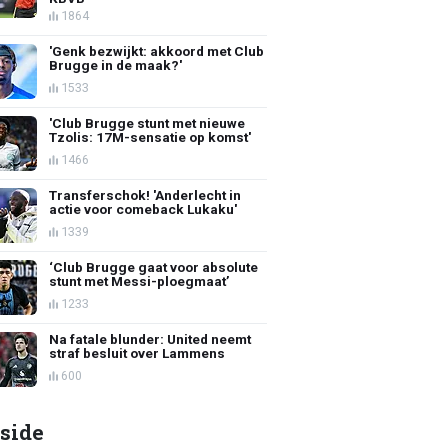
1864
'Genk bezwijkt: akkoord met Club
Brugge in de maak?'
1533
'Club Brugge stunt met nieuwe
Tzolis: 17M-sensatie op komst'
1466
Transferschok! 'Anderlecht in
actie voor comeback Lukaku'
1339
‘Club Brugge gaat voor absolute
stunt met Messi-ploegmaat’
1233
Na fatale blunder: United neemt
straf besluit over Lammens
600
side