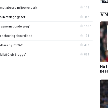
met absurd miljoenenpark
118
VN
o in etalage gezet'
467
eraanwinst onderweg'
1107
 achter bij absurd bod
178
offers bij RSCA?
487
ld bij Club Brugge'
831
Na f
bes