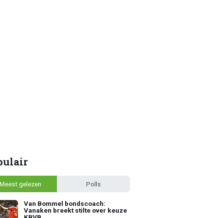
pulair
Meest gelezen
Polls
Van Bommel bondscoach:
Vanaken breekt stilte over keuze
KBVB