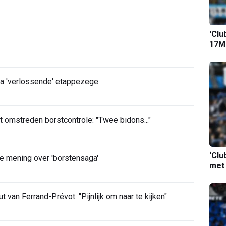
'Clu
17M-
 na 'verlossende' etappezege
t omstreden borstcontrole: "Twee bidons..."
‘Clu
e mening over 'borstensaga'
met
van Ferrand-Prévot: "Pijnlijk om naar te kijken"