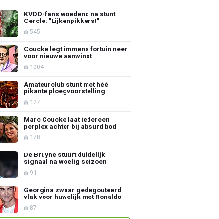
KVDO-fans woedend na stunt
Cercle: "Lijkenpikkers!"
545
Coucke legt immens fortuin neer
voor nieuwe aanwinst
1004
Amateurclub stunt met héél
pikante ploegvoorstelling
127
Marc Coucke laat iedereen
perplex achter bij absurd bod
178
De Bruyne stuurt duidelijk
signaal na woelig seizoen
91
Georgina zwaar gedegouteerd
vlak voor huwelijk met Ronaldo
87