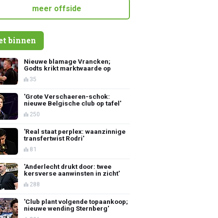
meer offside
et binnen
Nieuwe blamage Vrancken;
Godts krikt marktwaarde op
35
'Grote Verschaeren-schok:
nieuwe Belgische club op tafel'
250
'Real staat perplex: waanzinnige
transfertwist Rodri'
81
'Anderlecht drukt door: twee
kersverse aanwinsten in zicht'
288
'Club plant volgende topaankoop;
nieuwe wending Sternberg'