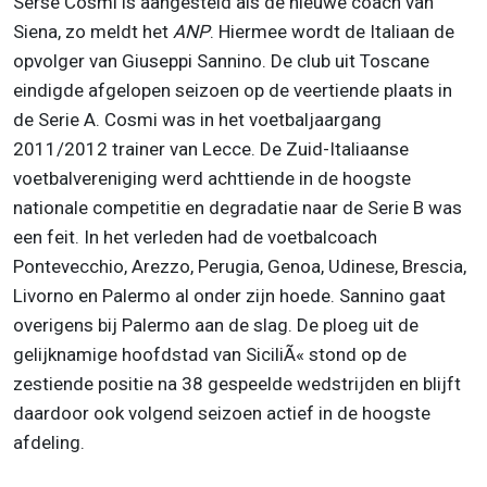
Serse Cosmi is aangesteld als de nieuwe coach van
Siena, zo meldt het
ANP
. Hiermee wordt de Italiaan de
opvolger van Giuseppi Sannino. De club uit Toscane
eindigde afgelopen seizoen op de veertiende plaats in
de Serie A. Cosmi was in het voetbaljaargang
2011/2012 trainer van Lecce. De Zuid-Italiaanse
voetbalvereniging werd achttiende in de hoogste
nationale competitie en degradatie naar de Serie B was
een feit. In het verleden had de voetbalcoach
Pontevecchio, Arezzo, Perugia, Genoa, Udinese, Brescia,
Livorno en Palermo al onder zijn hoede. Sannino gaat
overigens bij Palermo aan de slag. De ploeg uit de
gelijknamige hoofdstad van SiciliÃ« stond op de
zestiende positie na 38 gespeelde wedstrijden en blijft
daardoor ook volgend seizoen actief in de hoogste
afdeling.