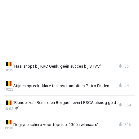
'Hasi shopt bij KRC Genk, géén succes bij STVV'
86
10:39
Stijnen spreekt klare taal over ambities Patro Eisden
54
10:22
'Blunder van Renard en Borguet levert RSCA alsnog geld
354
op'
10:03
Degryse scherp voor topclub: "Géén winnaars"
316
09:38