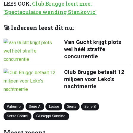
LEES OOK:
Club Brugge loert mee:
'Spectaculaire wending Stankovic'
🚀 Iedereen leest dit nu:
Van Gucht krijgt plots
wel héél straffe
concurrentie
Club Brugge betaalt 12
miljoen voor Leko’s
nachtmerrie
Palermo
Serie A
Lecce
Siena
Serie B
Serse Cosmi
Giuseppi Sannino
Meest recent