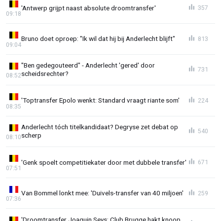
'Antwerp grijpt naast absolute droomtransfer'
357
09:18
Bruno doet oproep: "Ik wil dat hij bij Anderlecht blijft"
813
09:04
"Ben gedegouteerd" - Anderlecht 'gered' door
731
scheidsrechter?
08:52
'Toptransfer Epolo wenkt: Standard vraagt riante som'
224
08:35
Anderlecht tóch titelkandidaat? Degryse zet debat op
540
scherp
08:10
'Genk spoelt competitiekater door met dubbele transfer'
671
07:51
Van Bommel lonkt mee: 'Duivels-transfer van 40 miljoen'
259
07:36
'Droomtransfer Joaquin Seys: Club Brugge hakt knoop