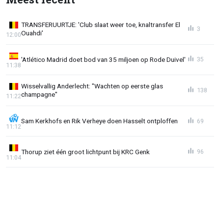
TRANSFERUURTJE: 'Club slaat weer toe, knaltransfer El
3
Ouahdi'
12:00
'Atlético Madrid doet bod van 35 miljoen op Rode Duivel'
35
11:38
Wisselvallig Anderlecht: "Wachten op eerste glas
138
champagne"
11:22
Sam Kerkhofs en Rik Verheye doen Hasselt ontploffen
69
11:12
Thorup ziet één groot lichtpunt bij KRC Genk
96
11:04