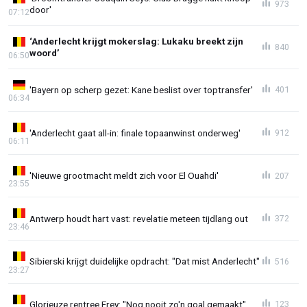
973
door'
07:12
‘Anderlecht krijgt mokerslag: Lukaku breekt zijn
840
woord’
06:50
'Bayern op scherp gezet: Kane beslist over toptransfer'
401
06:34
'Anderlecht gaat all-in: finale topaanwinst onderweg'
912
06:11
'Nieuwe grootmacht meldt zich voor El Ouahdi'
207
23:55
Antwerp houdt hart vast: revelatie meteen tijdlang out
372
23:46
Sibierski krijgt duidelijke opdracht: "Dat mist Anderlecht"
516
23:27
Glorieuze rentree Frey: "Nog nooit zo'n goal gemaakt"
123