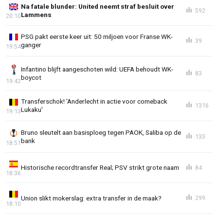
Na fatale blunder: United neemt straf besluit over
592
Lammens
20:10
PSG pakt eerste keer uit: 50 miljoen voor Franse WK-
39
ganger
19:54
Infantino blijft aangeschoten wild: UEFA behoudt WK-
83
boycot
19:42
Transferschok! 'Anderlecht in actie voor comeback
1316
Lukaku'
19:13
Bruno sleutelt aan basisploeg tegen PAOK, Saliba op de
133
bank
18:51
Historische recordtransfer Real; PSV strikt grote naam
84
18:36
Union slikt mokerslag: extra transfer in de maak?
299
18:10