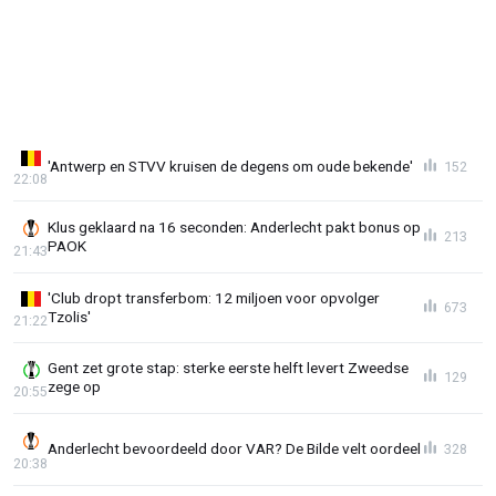
'Antwerp en STVV kruisen de degens om oude bekende'
152
22:08
Klus geklaard na 16 seconden: Anderlecht pakt bonus op
213
PAOK
21:43
'Club dropt transferbom: 12 miljoen voor opvolger
673
Tzolis'
21:22
Gent zet grote stap: sterke eerste helft levert Zweedse
129
zege op
20:55
Anderlecht bevoordeeld door VAR? De Bilde velt oordeel
328
20:38