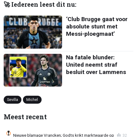
🚀 Iedereen leest dit nu:
‘Club Brugge gaat voor
absolute stunt met
Messi-ploegmaat’
Na fatale blunder:
United neemt straf
besluit over Lammens
Sevilla
Michel
Meest recent
Nieuwe blamage Vrancken; Godts krikt marktwaarde op
32