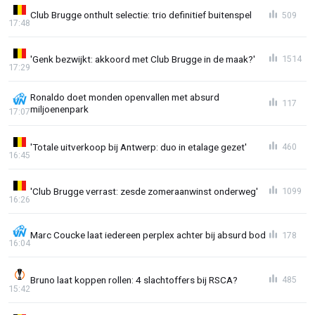
Club Brugge onthult selectie: trio definitief buitenspel
509
17:48
'Genk bezwijkt: akkoord met Club Brugge in de maak?'
1514
17:29
Ronaldo doet monden openvallen met absurd
117
miljoenenpark
17:07
'Totale uitverkoop bij Antwerp: duo in etalage gezet'
460
16:45
'Club Brugge verrast: zesde zomeraanwinst onderweg'
1099
16:26
Marc Coucke laat iedereen perplex achter bij absurd bod
178
16:04
Bruno laat koppen rollen: 4 slachtoffers bij RSCA?
485
15:42