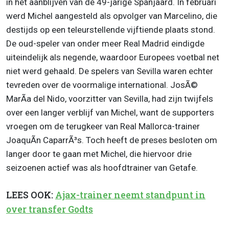
in het aanblijven van de 49-jarige Spanjaard. In februari
werd Michel aangesteld als opvolger van Marcelino, die
destijds op een teleurstellende vijftiende plaats stond.
De oud-speler van onder meer Real Madrid eindigde
uiteindelijk als negende, waardoor Europees voetbal net
niet werd gehaald. De spelers van Sevilla waren echter
tevreden over de voormalige international. JosÃ©
MarÃ­a del Nido, voorzitter van Sevilla, had zijn twijfels
over een langer verblijf van Michel, want de supporters
vroegen om de terugkeer van Real Mallorca-trainer
JoaquÃ­n CaparrÃ³s. Toch heeft de preses besloten om
langer door te gaan met Michel, die hiervoor drie
seizoenen actief was als hoofdtrainer van Getafe.
LEES OOK:
Ajax-trainer neemt standpunt in
over transfer Godts