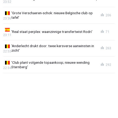
23:52
'Grote Verschaeren-schok: nieuwe Belgische club op
206
tafel'
23:36
'Real staat perplex: waanzinnige transfertwist Rodri'
71
23:11
'Anderlecht drukt door: twee kersverse aanwinsten in
263
zicht'
22:53
'Club plant volgende topaankoop; nieuwe wending
292
Sternberg'
22:34