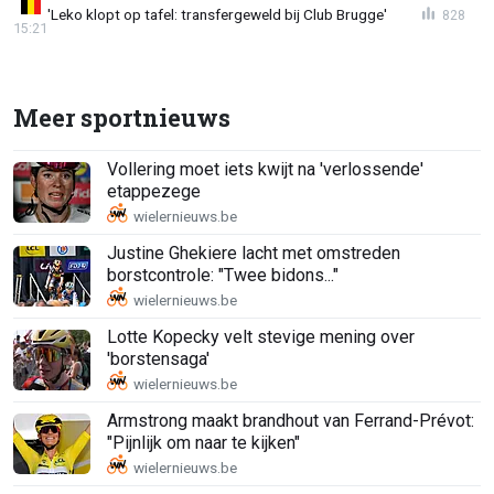
'Leko klopt op tafel: transfergeweld bij Club Brugge'
828
15:21
Meer sportnieuws
Vollering moet iets kwijt na 'verlossende'
etappezege
Justine Ghekiere lacht met omstreden
borstcontrole: "Twee bidons..."
Lotte Kopecky velt stevige mening over
'borstensaga'
Armstrong maakt brandhout van Ferrand-Prévot:
"Pijnlijk om naar te kijken"