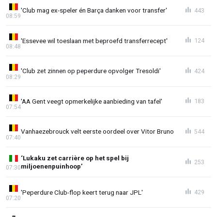
'Club mag ex-speler én Barça danken voor transfer'
443
08:59
'Essevee wil toeslaan met beproefd transferrecept'
124
08:48
'Club zet zinnen op peperdure opvolger Tresoldi'
424
08:29
'AA Gent veegt opmerkelijke aanbieding van tafel'
183
07:54
Vanhaezebrouck velt eerste oordeel over Vitor Bruno
544
07:40
‘Lukaku zet carrière op het spel bij
253
miljoenenpuinhoop’
07:30
'Peperdure Club-flop keert terug naar JPL'
429
07:20