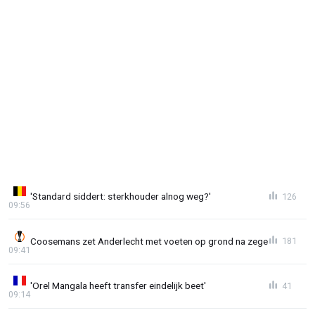
'Standard siddert: sterkhouder alnog weg?'
126
09:56
Coosemans zet Anderlecht met voeten op grond na zege
181
09:41
'Orel Mangala heeft transfer eindelijk beet'
41
09:14