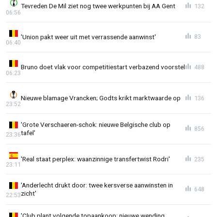
Tevreden De Mil ziet nog twee werkpunten bij AA Gent
132
06:56
'Union pakt weer uit met verrassende aanwinst'
83
06:40
Bruno doet vlak voor competitiestart verbazend voorstel
488
06:23
Nieuwe blamage Vrancken; Godts krikt marktwaarde op
136
23:52
'Grote Verschaeren-schok: nieuwe Belgische club op
856
tafel'
23:36
'Real staat perplex: waanzinnige transfertwist Rodri'
235
23:11
'Anderlecht drukt door: twee kersverse aanwinsten in
648
zicht'
22:53
'Club plant volgende topaankoop; nieuwe wending