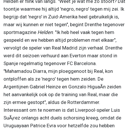
Helden er flink van langs. "Weet je wat me zo stoort? Dat
toontje waarmee hij altijd 'negro, negro' tegen mij zei. Ik
begrijp dat 'negro' in Zuid-Amerika heel gebruikelijk is,
maar wij kunnen er niet tegen", begint Drenthe tegenover
sportmagazine
Helden
. "Ik heb heel vaak tegen hem
gespeeld en we hebben altijd problemen met elkaar",
vervolgt de speler van Real Madrid zijn verhaal. Drenthe
werd dit seizoen verhuurd aan Everton maar stond in
Spanje regelmatig tegenover FC Barcelona.
"Mahamadou Diarra, mijn ploeggenoot bij Real, kon
ontploffen als ze 'negro' tegen hem zeiden. De
Argentijnen Gabriel Heinze en Gonzalo HiguaÃ­n zeiden
het aanvankelijk ook op de training van Real, maar die
zijn ermee gestopt", aldus de Rotterdammer.
Interessant om te noemen is dat Liverpool-speler Luis
SuÃ¡rez onlangs acht duels schorsing kreeg, omdat de
Uruguayaan Patrice Evra voor hetzelfde zou hebben