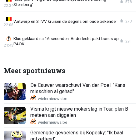
578
Sternberg'
22:34
'Antwerp en STVV kruisen de degens om oude bekende'
273
22:08
Klus geklaard na 16 seconden: Anderlecht pakt bonus op
291
PAOK
21:43
Meer sportnieuws
De Cauwer waarschuwt Van der Poel: "Kans
misschien al gehad"
Visma krijgt nieuwe mokerslag in Tour, plan B
meteen aan diggelen
Gemengde gevoelens bij Kopecky: "Ik baal
ontzettend"