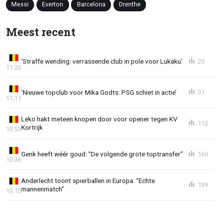
Messi
Everton
Barcelona
Drenthe
Meest recent
‘Straffe wending: verrassende club in pole voor Lukaku’
20
11:25
‘Nieuwe topclub voor Mika Godts: PSG schiet in actie’
31
11:11
Leko hakt meteen knopen door voor opener tegen KV
112
Kortrijk
10:55
Genk heeft wéér goud: “De volgende grote toptransfer”
160
10:36
Anderlecht toont spierballen in Europa: “Echte
139
mannenmatch”
10:15